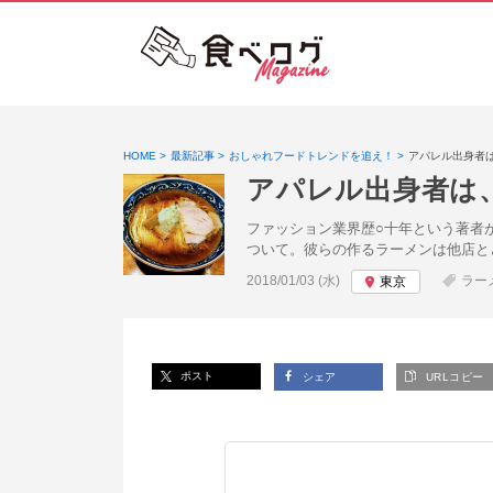
HOME
最新記事
おしゃれフードトレンドを追え！
アパレル出身者
アパレル出身者は
ファッション業界歴○十年という著者
ついて。彼らの作るラーメンは他店と
投稿日:
2018/01/03 (水)
ラー
東京
ポスト
シェア
URLコピー