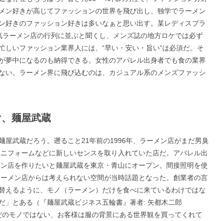
メン好きが高じてファッションの世界を飛び出し、独学でラーメン
ン好きのファッション好きは多いなぁと思い出す。某レディスブラ
人気ラーメン店の行列に並ぶと聞くし、メンズ誌の地方ロケでは必ず
忙しいファッション業界人には、“早い・安い・旨い”は必須だ。そ
が夢中になるのも納得できる。女性のアパレル出身者でも食の業界
ない。ラーメン界に飛び込むのは、カジュアル系のメンズファッシ
け、麺屋武蔵
屋武蔵だろう。遡ること21年前の1996年、ラーメン店がまだ男臭
ユニフォームなどに新しいセンスを取り入れていた店だ。アパレル出
メン店を作りたいと麺屋武蔵を東京・青山にオープン。間接照明を使
ラーメン店からは考えられない空間が当時話題となった。創業者の言
替えるように、モノ（ラーメン）だけを食べに来ているわけではな
だ」とある（『麺屋武蔵ビジネス五輪書』著者: 矢都木二郎
ただのモノではない、お客様は服の背景にある世界観を買ってくれて