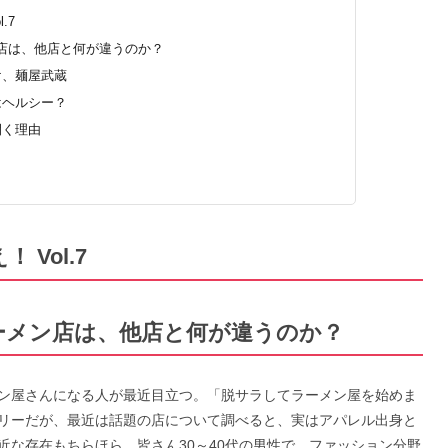
.7
店は、他店と何が違うのか？
け、麺屋武蔵
はヘルシー？
開く理由
Vol.7
ーメン店は、他店と何が違うのか？
ン屋さんになる人が最近目立つ。「脱サラしてラーメン屋を始めま
リーだが、最近は話題の店について調べると、実はアパレル出身と
近な存在もちらほら。皆さん30～40代の男性で、ファッション分野