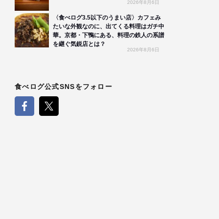
2026年8月6日
〈食べログ3.5以下のうまい店〉カフェみ
たいな外観なのに、出てくる料理はガチ中
華。京都・下鴨にある、料理の鉄人の系譜
を継ぐ気鋭店とは？
2026年8月6日
食べログ公式SNSをフォロー