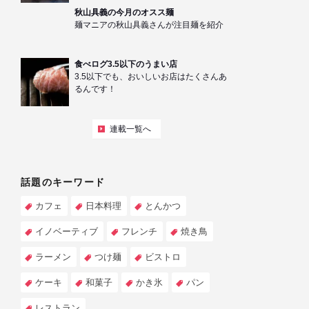
秋山具義の今月のオスス麺
麺マニアの秋山具義さんが注目麺を紹介
食べログ3.5以下のうまい店
3.5以下でも、おいしいお店はたくさんあ
るんです！
連載一覧へ
話題のキーワード
カフェ
日本料理
とんかつ
イノベーティブ
フレンチ
焼き鳥
ラーメン
つけ麺
ビストロ
ケーキ
和菓子
かき氷
パン
レストラン