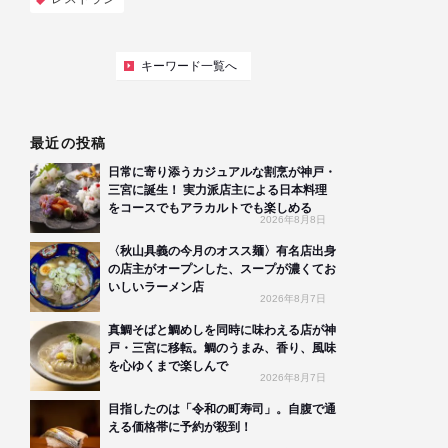
キーワード一覧へ
最近の投稿
日常に寄り添うカジュアルな割烹が神戸・
三宮に誕生！ 実力派店主による日本料理
をコースでもアラカルトでも楽しめる
2026年8月8日
〈秋山具義の今月のオスス麺〉有名店出身
の店主がオープンした、スープが濃くてお
いしいラーメン店
2026年8月7日
真鯛そばと鯛めしを同時に味わえる店が神
戸・三宮に移転。鯛のうまみ、香り、風味
を心ゆくまで楽しんで
2026年8月7日
目指したのは「令和の町寿司」。自腹で通
える価格帯に予約が殺到！