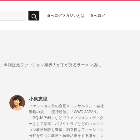
食べログマガジンとは
食べログ
検
索
ム。今回は元ファッション業界人が手がけるラーメン店に
小泉恵里
ファッション系の企画＆コンサルタント会社
勤務の後、「流行通信」「WWD JAPAN」
「GQ JAPAN」などでファッションエディタ
ーとして活躍。パリやミラノなどのコレクシ
ョン取材経験も豊富。独立後はファッション
分野を中心に取材・執筆活動をするほか、コ