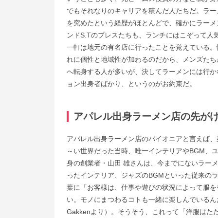
でもそれなりのキャリアを積んだ人たちだ。ラー
を究めたという経歴がほとんどで、確かにラーメ
ンドS.Tのプレスたちも、ランチにはこぞって
一軒は地元の有名店に行ったことを覚えている。
れに個性と地域性が加わるのだから、メンズたち
へ転身する人が多いが、決してラーメンには行か
ョン出身者ばかり、というのがお約束だ。
アパレル出身ラーメン店の先が
アパレル出身ラーメン店のパイオニアと言えば、麺
～い世界だった当時、唯一インテリアやBGM、
身の創業者・山田 雄さんは、今までにないラー
ったインテリア、ジャズのBGMといった従来の
葉に「お客様は、仕事や遊びの状況によって服を
い。モノにまつわるコトも一緒に楽しんでいるん
Gakkenより）。そうそう、これって「洋服は