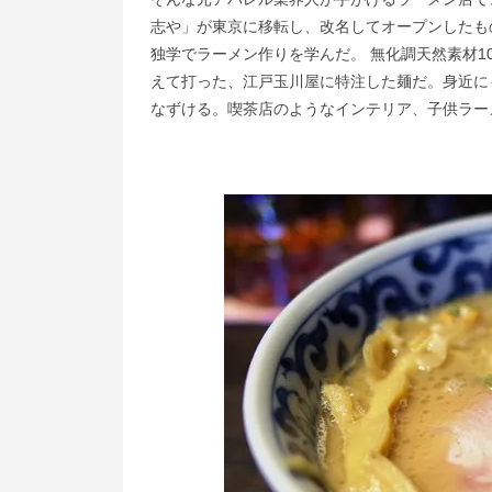
志や」が東京に移転し、改名してオープンしたも
独学でラーメン作りを学んだ。 無化調天然素材1
えて打った、江戸玉川屋に特注した麺だ。身近に
なずける。喫茶店のようなインテリア、子供ラー