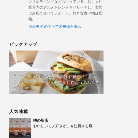
ンサルティングなども行っている。おしゃれ
業界内のグルメトレンドをリサーチし、実際
にお店で食べてレポート。好きな食べ物は豆
類。
小泉恵里 のすべての投稿を表示
ピックアップ
食べログ 百名店の味が、並ばず届く!?「ロケ
ットナウ」のデリバリーで楽しむおうち名店ご
はん
PR
人気連載
噂の新店
おいしいモノ好きが、今注目する店