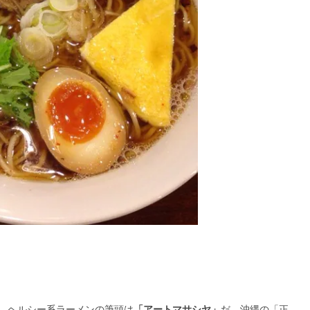
、ヘルシー系ラーメンの筆頭は
「アートマサシヤ」
だ。沖縄の「正