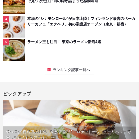
で見つけた江戸前の粋が詰まった感動寿司
本場の“シナモンロール”が日本上陸！フィンランド最古のベーカ
リーカフェ「エクベリ」初の常設店オープン（東京・新宿）
ラーメン王も注目！ 東京のラーメン新店4選
ランキング記事一覧へ
ピックアップ
食べログ 百名店の味が、並ばず届く!?「ロケットナウ」のデリバリーで
楽しむおうち名店ごはん
PR