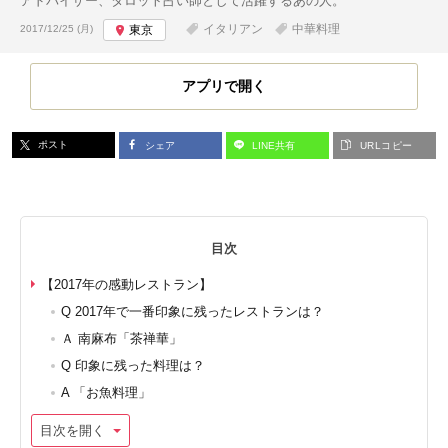
アドバイザー、タロット占い師として活躍するあの人。
投稿日:
イタリアン
中華料理
2017/12/25 (月)
東京
アプリで開く
ポスト
シェア
LINE共有
URLコピー
目次
【2017年の感動レストラン】
Q 2017年で一番印象に残ったレストランは？
Ａ 南麻布「茶禅華」
Q 印象に残った料理は？
A 「お魚料理」
目次を開く