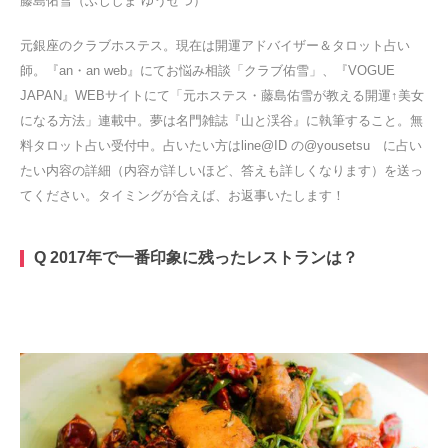
藤島佑雪（ふじしま ゆうせつ）
元銀座のクラブホステス。現在は開運アドバイザー＆タロット占い
師。『an・an web』にてお悩み相談「クラブ佑雪」、『VOGUE
JAPAN』WEBサイトにて「元ホステス・藤島佑雪が教える開運↑美女
になる方法」連載中。夢は名門雑誌『山と渓谷』に執筆すること。無
料タロット占い受付中。占いたい方はline@ID の@yousetsu に占い
たい内容の詳細（内容が詳しいほど、答えも詳しくなります）を送っ
てください。タイミングが合えば、お返事いたします！
Q 2017年で一番印象に残ったレストランは？