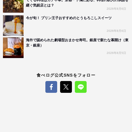
てくる料理はガチ中華。京都・下鴨にある、料理の鉄人の系譜を
継ぐ気鋭店とは？
2026年8月6日
今が旬！ プリン王子おすすめのとうもろこしスイーツ
2026年8月6日
海外で認められた劇場型おまかせ寿司。銀座で新たな幕開け（東
京・銀座）
2026年8月5日
食べログ公式SNSをフォロー