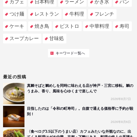
カフェ
日本料理
ラーメン
かき氷
パン
つけ麺
レストラン
牛料理
フレンチ
ケーキ
焼き鳥
ビストロ
中華料理
寿司
スープカレー
甘味処
キーワード一覧へ
最近の投稿
真鯛そばと鯛めしを同時に味わえる店が神戸・三宮に移転。鯛の
うまみ、香り、風味を心ゆくまで楽しんで
2026年8月7日
目指したのは「令和の町寿司」。自腹で通える価格帯に予約が殺
到！
2026年8月6日
〈食べログ3.5以下のうまい店〉カフェみたいな外観なのに、出