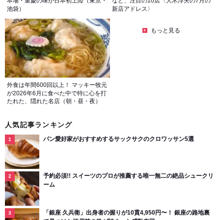
本場・重慶の味が日本初上陸（東京・
など、注目の10店〈大木淳夫の7月の
池袋）
新店アドレス〉
もっと見る
外食は年間600回以上！ マッキー牧元
が2026年6月に食べた中で特に心を打
たれた、隠れた名店（朝・昼・夜）
人気記事ランキング
パン愛好家がおすすめするサックサクのクロワッサン5選
予約必須!! スイーツのプロが推薦する唯一無二の絶品シュークリ
ーム
「銀座 久兵衛」出身者の握りが10貫4,950円〜！ 銀座の路地裏