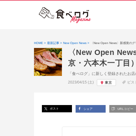
HOME
最新記事
New Open News
〈New Open News〉新
〈New Open
京・六本木一丁目
「食べログ」に新しく登録されたお店
投稿日:
2023/04/15 (土)
ビス
東京
ポスト
シェア
URLコピー