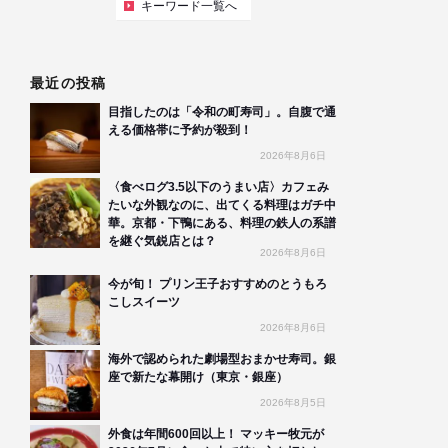
キーワード一覧へ
最近の投稿
目指したのは「令和の町寿司」。自腹で通
える価格帯に予約が殺到！
2026年8月6日
〈食べログ3.5以下のうまい店〉カフェみ
たいな外観なのに、出てくる料理はガチ中
華。京都・下鴨にある、料理の鉄人の系譜
を継ぐ気鋭店とは？
2026年8月6日
今が旬！ プリン王子おすすめのとうもろ
こしスイーツ
2026年8月6日
海外で認められた劇場型おまかせ寿司。銀
座で新たな幕開け（東京・銀座）
2026年8月5日
外食は年間600回以上！ マッキー牧元が