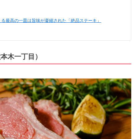
える最高の一皿は旨味が凝縮された「絶品ステーキ」
・六本木一丁目）