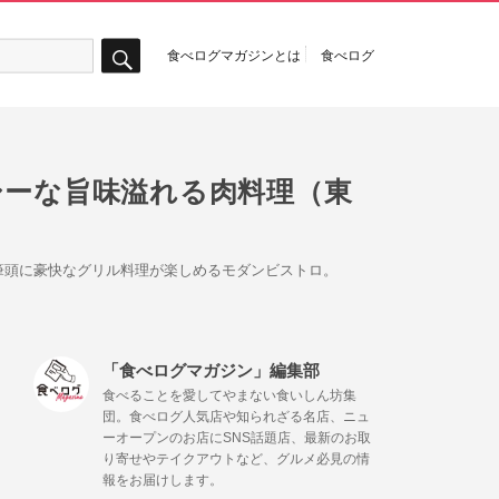
食べログマガジンとは
食べログ
検
索
ーシーな旨味溢れる肉料理（東
筆頭に豪快なグリル料理が楽しめるモダンビストロ。
「食べログマガジン」編集部
食べることを愛してやまない食いしん坊集
団。食べログ人気店や知られざる名店、ニュ
ーオープンのお店にSNS話題店、最新のお取
り寄せやテイクアウトなど、グルメ必見の情
報をお届けします。