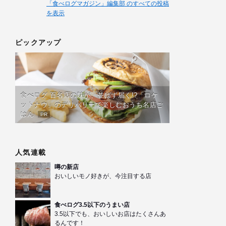
「食べログマガジン」編集部 のすべての投稿
を表示
ピックアップ
食べログ 百名店の味が、並ばず届く!?「ロケ
ットナウ」のデリバリーで楽しむおうち名店ご
はん
PR
人気連載
噂の新店
おいしいモノ好きが、今注目する店
食べログ3.5以下のうまい店
3.5以下でも、おいしいお店はたくさんあ
るんです！