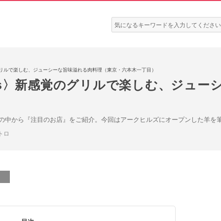
検
索:
感覚のグリルで楽しむ、ジューシーな旨味溢れる肉料理（東京・六本木一丁目）
 News〉新感覚のグリルで楽しむ、ジュ
）
の中から『注目のお店』をご紹介。今回はアークヒルズにオープンした羊を
トロ