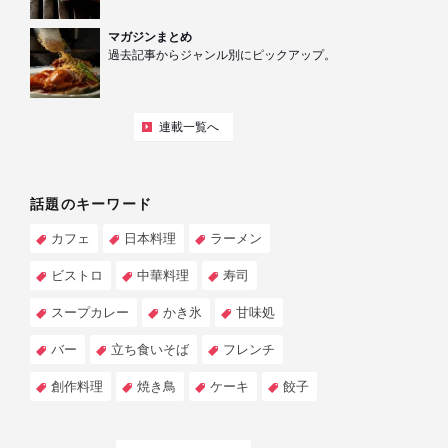
マガジンまとめ
過去記事からジャンル別にピックアップ。
連載一覧へ
話題のキーワード
カフェ
日本料理
ラーメン
ビストロ
中華料理
寿司
スープカレー
かき氷
甘味処
バー
立ち食いそば
フレンチ
創作料理
焼き鳥
ケーキ
餃子