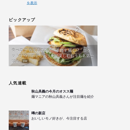
を表示
ピックアップ
食べログ 百名店の味が、並ばず届く!?「ロケ
ットナウ」のデリバリーで楽しむおうち名店ご
はん
PR
人気連載
秋山具義の今月のオスス麺
麺マニアの秋山具義さんが注目麺を紹介
噂の新店
おいしいモノ好きが、今注目する店