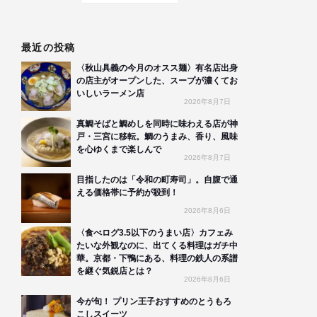
最近の投稿
〈秋山具義の今月のオスス麺〉有名店出身
の店主がオープンした、スープが濃くてお
いしいラーメン店
2026年8月7日
真鯛そばと鯛めしを同時に味わえる店が神
戸・三宮に移転。鯛のうまみ、香り、風味
を心ゆくまで楽しんで
2026年8月7日
目指したのは「令和の町寿司」。自腹で通
える価格帯に予約が殺到！
2026年8月6日
〈食べログ3.5以下のうまい店〉カフェみ
たいな外観なのに、出てくる料理はガチ中
華。京都・下鴨にある、料理の鉄人の系譜
を継ぐ気鋭店とは？
2026年8月6日
今が旬！ プリン王子おすすめのとうもろ
こしスイーツ