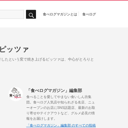
食べログマガジンとは
食べログ
検
索
ピッツァ
計したという窯で焼き上げるピッツァは、中心がとろりと
「食べログマガジン」編集部
食べることを愛してやまない食いしん坊集
団。食べログ人気店や知られざる名店、ニュ
ーオープンのお店にSNS話題店、最新のお取
り寄せやテイクアウトなど、グルメ必見の情
報をお届けします。
「食べログマガジン」編集部 のすべての投稿