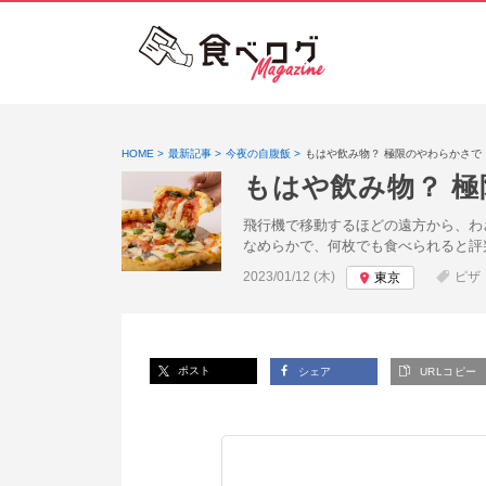
HOME
最新記事
今夜の自腹飯
もはや飲み物？ 極限のやわらかさで
もはや飲み物？ 
飛行機で移動するほどの遠方から、わ
なめらかで、何枚でも食べられると評
投稿日:
2023/01/12 (木)
ピザ
東京
ポスト
シェア
URLコピー