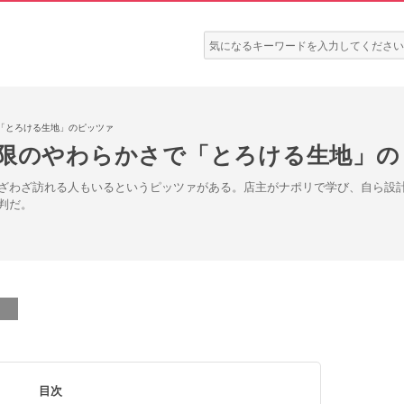
検
索:
「とろける生地」のピッツァ
極限のやわらかさで「とろける生地」の
ざわざ訪れる人もいるというピッツァがある。店主がナポリで学び、自ら設
判だ。
目次