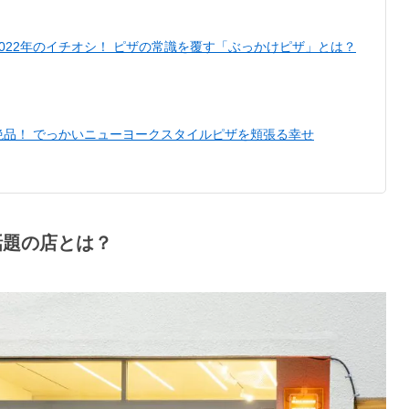
022年のイチオシ！ ピザの常識を覆す「ぶっかけピザ」とは？
絶品！ でっかいニューヨークスタイルピザを頬張る幸せ
話題の店とは？