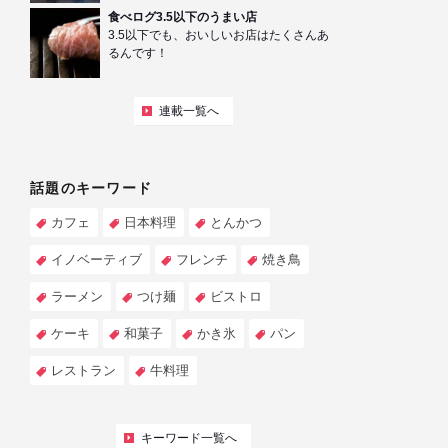
食べログ3.5以下のうまい店
3.5以下でも、おいしいお店はたくさんあ
るんです！
連載一覧へ
話題のキーワード
カフェ
日本料理
とんかつ
イノベーティブ
フレンチ
焼き鳥
ラーメン
つけ麺
ビストロ
ケーキ
和菓子
かき氷
パン
レストラン
牛料理
キーワード一覧へ