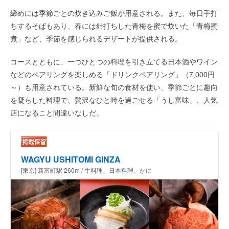
締めには季節ごとの炊き込みご飯が用意される。また、毎日手打
ちするそばもあり、春には針打ちした青梅を蜜で炊いた「青梅蜜
煮」など、季節を感じられるデザートが提供される。
コースとともに、一つひとつの料理を引き立てる日本酒やワイン
などのペアリングを楽しめる「ドリンクペアリング」（7,000円
～）も用意されている。新鮮な旬の食材を使い、季節ごとに趣向
を凝らした料理で、贅沢なひと時を過ごせる「うし富味」、人気
店になること間違いなしだ。
WAGYU USHITOMI GINZA
[東京] 新富町駅 260m / 牛料理、日本料理、かに