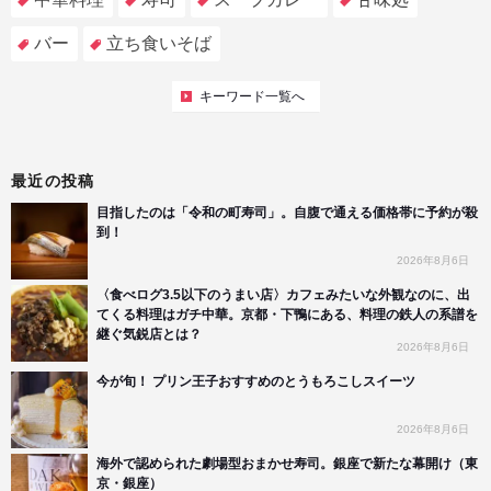
バー
立ち食いそば
キーワード一覧へ
最近の投稿
目指したのは「令和の町寿司」。自腹で通える価格帯に予約が殺
到！
2026年8月6日
〈食べログ3.5以下のうまい店〉カフェみたいな外観なのに、出
てくる料理はガチ中華。京都・下鴨にある、料理の鉄人の系譜を
継ぐ気鋭店とは？
2026年8月6日
今が旬！ プリン王子おすすめのとうもろこしスイーツ
2026年8月6日
海外で認められた劇場型おまかせ寿司。銀座で新たな幕開け（東
京・銀座）