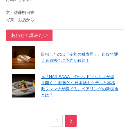
文・佐藤明日香
写真・お店から
あわせて読みたい
目指したのは「令和の町寿司」。自腹で通
える価格帯に予約が殺到！
元「NARISAWA」のヘッドソムリエが切
り開く！ 独創的な日本酒カクテルと本格
派フレンチが奏でる、ペアリングの新境地
とは？
,
ペ
ペ
1
2