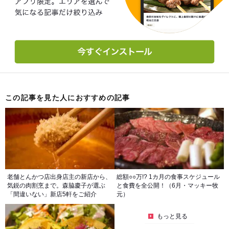
この記事を見た人におすすめの記事
老舗とんかつ店出身店主の新店から、
総額○○万!? 1カ月の食事スケジュール
気鋭の肉割烹まで。森脇慶子が選ぶ
と食費を全公開！（6月・マッキー牧
「間違いない」新店5軒をご紹介
元）
もっと見る