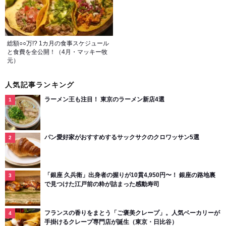
総額○○万!? 1カ月の食事スケジュール
と食費を全公開！（4月・マッキー牧
元）
人気記事ランキング
ラーメン王も注目！ 東京のラーメン新店4選
パン愛好家がおすすめするサックサクのクロワッサン5選
「銀座 久兵衛」出身者の握りが10貫4,950円〜！ 銀座の路地裏
で見つけた江戸前の粋が詰まった感動寿司
フランスの香りをまとう「ご褒美クレープ」。人気ベーカリーが
手掛けるクレープ専門店が誕生（東京・日比谷）