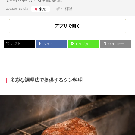
る料理を堪能できる注目の新店。
投稿日:
牛料理
2022/06/15 (水)
東京
アプリで開く
ポスト
シェア
LINE共有
URLコピー
多彩な調理法で提供するタン料理