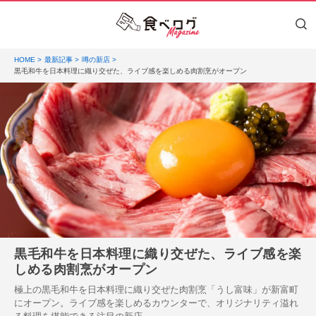
HOME
最新記事
噂の新店
黒毛和牛を日本料理に織り交ぜた、ライブ感を楽しめる肉割烹がオープン
黒毛和牛を日本料理に織り交ぜた、ライブ感を楽
しめる肉割烹がオープン
極上の黒毛和牛を日本料理に織り交ぜた肉割烹「うし富味」が新富町
にオープン。ライブ感を楽しめるカウンターで、オリジナリティ溢れ