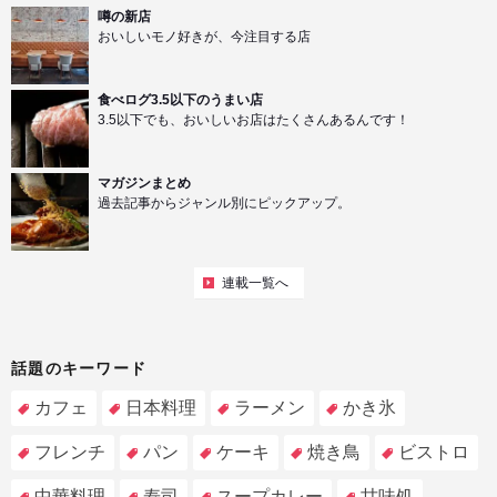
噂の新店
おいしいモノ好きが、今注目する店
食べログ3.5以下のうまい店
3.5以下でも、おいしいお店はたくさんあるんです！
マガジンまとめ
過去記事からジャンル別にピックアップ。
連載一覧へ
話題のキーワード
カフェ
日本料理
ラーメン
かき氷
フレンチ
パン
ケーキ
焼き鳥
ビストロ
中華料理
寿司
スープカレー
甘味処