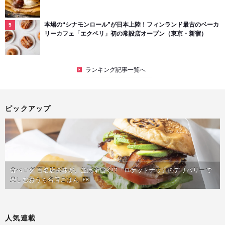
本場の“シナモンロール”が日本上陸！フィンランド最古のベーカ
リーカフェ「エクベリ」初の常設店オープン（東京・新宿）
ランキング記事一覧へ
ピックアップ
食べログ 百名店の味が、並ばず届く!?「ロケットナウ」のデリバリーで
楽しむおうち名店ごはん
PR
人気連載