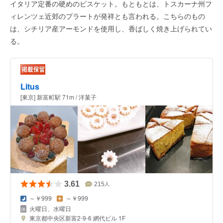
イタリア定番の硬めのビスケット。もともとは、トスカーナ州フ
ィレンツェ近郊のプラートが発祥とも言われる。こちらのもの
は、シチリア産アーモンドを使用し、香ばしく焼き上げられてい
る。
Litus
[東京] 新富町駅 71m / 洋菓子
3.61
215
人
～￥999
～￥999
火曜日、水曜日
東京都中央区新富2-9-6 網代ビル 1F