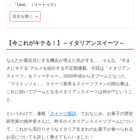
「Litus」（リートゥス）
目次を開く
【今これがキテる！】～イタリアンスイーツ～
なんだか最近目にする機会が増えた気がする……そんな、“今ま
さにキテる”グルメを紹介する不定期連載。今回は「イタリアン
スイーツ」をフィーチャー。2020年頃から大ブームとなった
「マリトッツォ」。スイーツ業界＆スイーツファンの関心事は、
これに続いてブームとなるイタリアンスイーツは何か!?というこ
と。
というわけで、連載「
スイーツ探訪
」でおなじみ、お菓子の歴史
研究家の猫井登さんに、昨今のイタリアンスイーツブームについ
て、これから流行りそうなイタリア生まれのお菓子が食べられる
お店についても詳しく教えてもらいました！