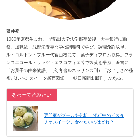
猫井登
1960年京都生まれ。 早稲田大学法学部卒業後、大手銀行に勤
務。退職後、服部栄養専門学校調理科で学び、調理免許取得。
ル・コルドン・ブルー代官山校にて、菓子ディプロム取得。フラ
ンスエコール・リッツ・エスコフィエ等で製菓を学ぶ。著書に
「お菓子の由来物語」（幻冬舎ルネッサンス刊）「おいしさの秘
密がわかる スイーツ断面図鑑」（朝日新聞出版刊）がある。
あわせて読みたい
専門家がブームを分析！ 流行中のピスタ
チオスイーツ、食べたいのはどれ？