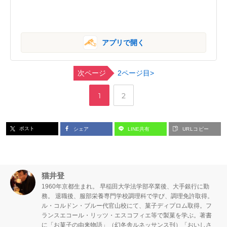
アプリで開く
次ページ
2ページ目>
,
ペ
ペ
1
2
ー
ー
ポスト
シェア
LINE共有
URLコピー
ジ
ジ
猫井登
1960年京都生まれ。 早稲田大学法学部卒業後、大手銀行に勤
務。 退職後、服部栄養専門学校調理科で学び、調理免許取得。
ル・コルドン・ブルー代官山校にて、菓子ディプロム取得。フ
ランスエコール・リッツ・エスコフィエ等で製菓を学ぶ。著書
に「お菓子の由来物語」（幻冬舎ルネッサンス刊）「おいしさ