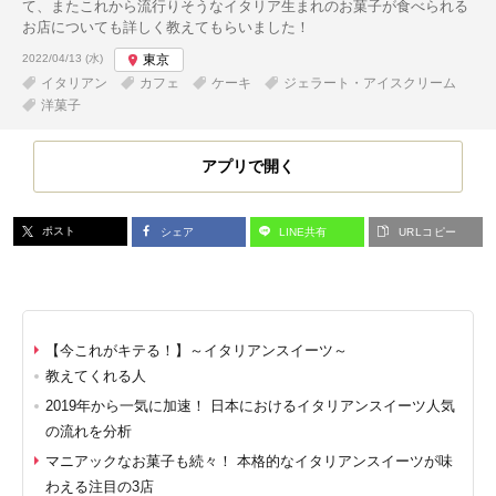
て、またこれから流行りそうなイタリア生まれのお菓子が食べられる
お店についても詳しく教えてもらいました！
投稿日:
2022/04/13 (水)
東京
イタリアン
カフェ
ケーキ
ジェラート・アイスクリーム
洋菓子
アプリで開く
ポスト
シェア
LINE共有
URLコピー
【今これがキテる！】～イタリアンスイーツ～
教えてくれる人
2019年から一気に加速！ 日本におけるイタリアンスイーツ人気
の流れを分析
マニアックなお菓子も続々！ 本格的なイタリアンスイーツが味
わえる注目の3店