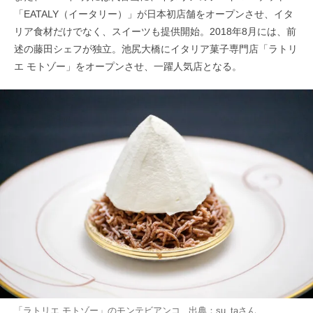
「EATALY（イータリー）」が日本初店舗をオープンさせ、イタ
リア食材だけでなく、スイーツも提供開始。2018年8月には、前
述の藤田シェフが独立。池尻大橋にイタリア菓子専門店「ラトリ
エ モトゾー」をオープンさせ、一躍人気店となる。
「ラトリエ モトゾー」のモンテビアンコ 出典：
su_ta
さん