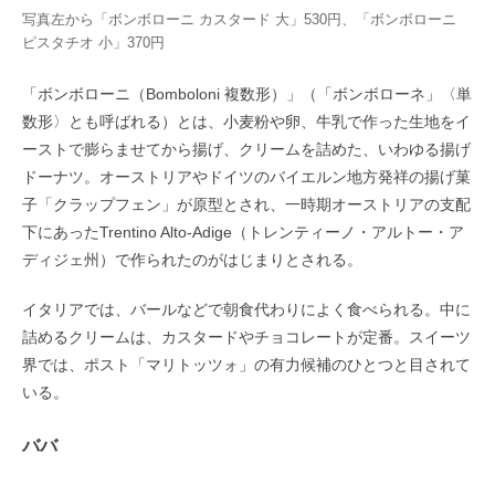
写真左から「ボンボローニ カスタード 大」530円、「ボンボローニ
ピスタチオ 小」370円
「ボンボローニ（Bomboloni 複数形）」（「ボンボローネ」
〈単
数形〉とも呼ばれる）とは、小麦粉や卵、牛乳で作った生地をイ
ーストで膨らませてから揚げ、クリームを詰めた、いわゆる揚げ
ドーナツ。オーストリアやドイツのバイエルン地方発祥の揚げ菓
子「クラップフェン」が原型とされ、一時期オーストリアの支配
下にあったTrentino Alto-Adige（トレンティーノ・アルトー・ア
ディジェ州）で作られたのがはじまりとされる。
イタリアでは、バールなどで朝食代わりによく食べられる。中に
詰めるクリームは、カスタードやチョコレートが定番。スイーツ
界では、ポスト「マリトッツォ」の有力候補のひとつと目されて
いる。
ババ