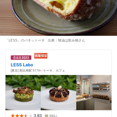
「LESS」のパネットーネ 出典：
辣油は飲み物
さん
LESS Labo
[東京] 恵比寿駅 517m / ケーキ、カフェ
3.93
593
人