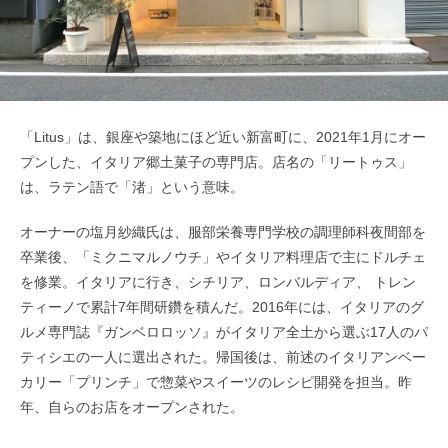
「Litus」は、銀座や築地にほど近い新富町に、2021年1月にオー
プンした、イタリア郷土菓子の専門店。店名の「リートゥス」
は、ラテン語で「渚」という意味。
オーナーの塩月紗織氏は、服部栄養専門学校の調理師科夜間部を
卒業後、「ミクニマルノウチ」やイタリア料理店で主にドルチェ
を修業。イタリアに行き、シチリア、ロンバルディア、 トレン
ティーノで累計7年間研鑽を積んだ。2016年には、イタリアのグ
ルメ専門誌『ガンベロロッソ』がイタリア全土から選ぶ17人のパ
ティシエの一人に選出された。帰国後は、前述のイタリアンベー
カリー「プリンチ」で惣菜やスイーツのレシピ開発を担当。昨
年、自らのお店をオープンされた。