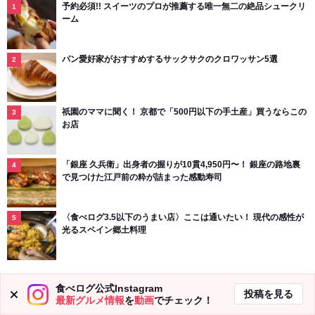
予約必須!! スイーツのプロが推薦する唯一無二の絶品シュークリ
ーム
パン愛好家がおすすめするサックサクのクロワッサン5選
祇園のママに聞く！ 京都で「500円以下の手土産」買うならこの
お店
「銀座 久兵衛」出身者の握りが10貫4,950円〜！ 銀座の路地裏
で見つけた江戸前の粋が詰まった感動寿司
〈食べログ3.5以下のうまい店〉ここは通いたい！ 現代の感性が
光るスペイン郷土料理
ランキング記事一覧へ
食べログ公式Instagram
投稿を見る
最新グルメ情報
を
動画
でチェック！