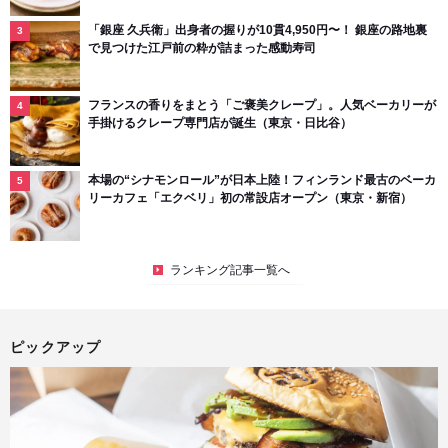
「銀座 久兵衛」出身者の握りが10貫4,950円〜！ 銀座の路地裏
で見つけた江戸前の粋が詰まった感動寿司
フランスの香りをまとう「ご褒美クレープ」。人気ベーカリーが
手掛けるクレープ専門店が誕生（東京・日比谷）
本場の“シナモンロール”が日本上陸！フィンランド最古のベーカ
リーカフェ「エクベリ」初の常設店オープン（東京・新宿）
ランキング記事一覧へ
ピックアップ