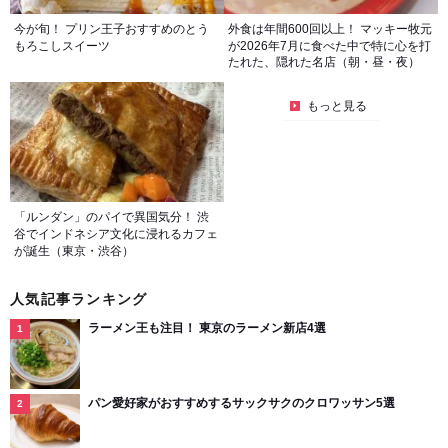
今が旬！ プリン王子おすすめのとう
外食は年間600回以上！ マッキー牧元
もろこしスイーツ
が2026年7月に食べた中で特に心を打
たれた、隠れた名店（朝・昼・夜）
もっと見る
「ルンダン」のパイで異国気分！ 渋
谷でインドネシア文化に浸れるカフェ
が誕生（東京・渋谷）
人気記事ランキング
ラーメン王も注目！ 東京のラーメン新店4選
パン愛好家がおすすめするサックサクのクロワッサン5選