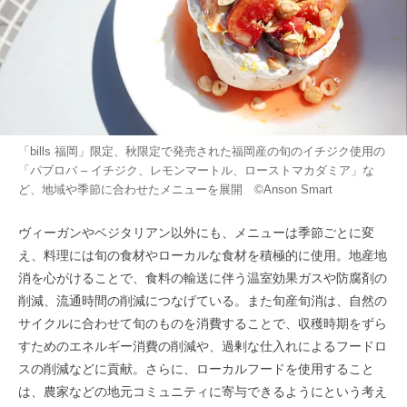
「bills 福岡」限定、秋限定で発売された福岡産の旬のイチジク使用の
「パブロバ – イチジク、レモンマートル、ローストマカダミア」な
ど、地域や季節に合わせたメニューを展開 ©Anson Smart
ヴィーガンやベジタリアン以外にも、メニューは季節ごとに変
え、料理には旬の食材やローカルな食材を積極的に使用。地産地
消を心がけることで、食料の輸送に伴う温室効果ガスや防腐剤の
削減、流通時間の削減につなげている。また旬産旬消は、自然の
サイクルに合わせて旬のものを消費することで、収穫時期をずら
すためのエネルギー消費の削減や、過剰な仕入れによるフードロ
スの削減などに貢献。さらに、ローカルフードを使用すること
は、農家などの地元コミュニティに寄与できるようにという考え