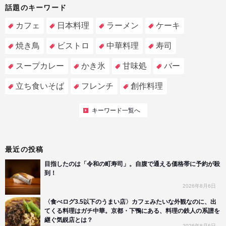
話題のキーワード
カフェ
日本料理
ラーメン
ケーキ
焼き鳥
ビストロ
中華料理
寿司
スープカレー
かき氷
甘味処
バー
立ち食いそば
フレンチ
創作料理
キーワード一覧へ
最近の投稿
目指したのは「令和の町寿司」。自腹で通える価格帯に予約が殺
到！
2026年8月6日
〈食べログ3.5以下のうまい店〉カフェみたいな外観なのに、出
てくる料理はガチ中華。京都・下鴨にある、料理の鉄人の系譜を
継ぐ気鋭店とは？
2026年8月6日