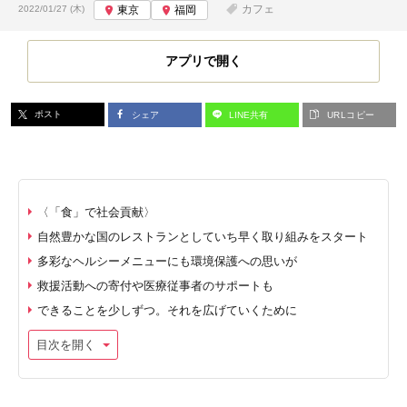
投稿日:
カフェ
2022/01/27 (木)
東京
福岡
アプリで開く
ポスト
シェア
LINE共有
URLコピー
〈「食」で社会貢献〉
自然豊かな国のレストランとしていち早く取り組みをスタート
多彩なヘルシーメニューにも環境保護への思いが
救援活動への寄付や医療従事者のサポートも
できることを少しずつ。それを広げていくために
目次を開く