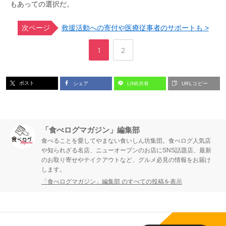
もあっての選択だ。
次ページ
救援活動への寄付や医療従事者のサポートも >
,
ペ
ペ
1
2
ー
ー
ポスト
シェア
LINE共有
URLコピー
ジ
ジ
「食べログマガジン」編集部
食べることを愛してやまない食いしん坊集団。食べログ人気店
や知られざる名店、ニューオープンのお店にSNS話題店、最新
のお取り寄せやテイクアウトなど、グルメ必見の情報をお届け
します。
「食べログマガジン」編集部 のすべての投稿を表示