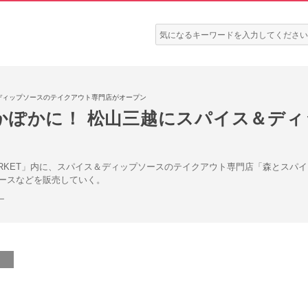
検
索:
ディップソースのテイクアウト専⾨店がオープン
かぽかに！ 松山三越にスパイス＆デ
AL MARKET」内に、スパイス＆ディップソースのテイクアウト専⾨店「森と
ースなどを販売していく。
ー