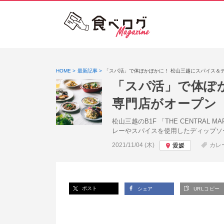
HOME
最新記事
「スパ活」で体ぽかぽかに！ 松山三越にスパイス＆
「スパ活」で体ぽ
専⾨店がオープン
松⼭三越のB1F 「THE CENTR
レーやスパイスを使用したディップソ
投稿日:
2021/11/04 (木)
カレ
愛媛
ポスト
シェア
URLコピー