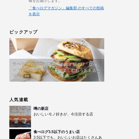
報をお届けします。
「食べログマガジン」編集部 のすべての投稿
を表示
ピックアップ
食べログ 百名店の味が、並ばず届く!?「ロケ
ットナウ」のデリバリーで楽しむおうち名店ご
はん
PR
人気連載
噂の新店
おいしいモノ好きが、今注目する店
食べログ3.5以下のうまい店
3.5以下でも、おいしいお店はたくさんあ