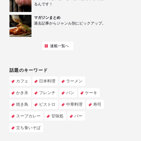
るんです！
マガジンまとめ
過去記事からジャンル別にピックアップ。
連載一覧へ
話題のキーワード
カフェ
日本料理
ラーメン
かき氷
フレンチ
パン
ケーキ
焼き鳥
ビストロ
中華料理
寿司
スープカレー
甘味処
バー
立ち食いそば