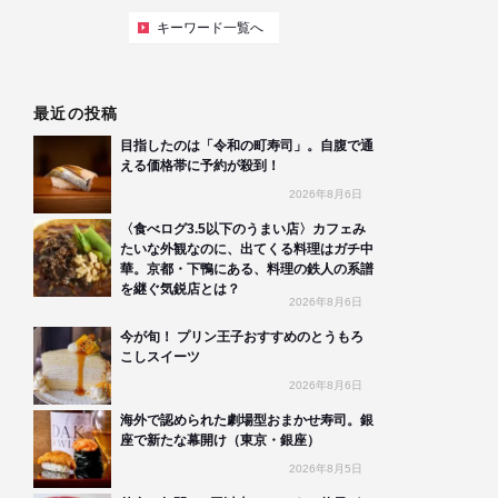
キーワード一覧へ
最近の投稿
目指したのは「令和の町寿司」。自腹で通
える価格帯に予約が殺到！
2026年8月6日
〈食べログ3.5以下のうまい店〉カフェみ
たいな外観なのに、出てくる料理はガチ中
華。京都・下鴨にある、料理の鉄人の系譜
を継ぐ気鋭店とは？
2026年8月6日
今が旬！ プリン王子おすすめのとうもろ
こしスイーツ
2026年8月6日
海外で認められた劇場型おまかせ寿司。銀
座で新たな幕開け（東京・銀座）
2026年8月5日