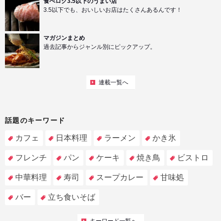
食べログ3.5以下のうまい店
3.5以下でも、おいしいお店はたくさんあるんです！
マガジンまとめ
過去記事からジャンル別にピックアップ。
連載一覧へ
話題のキーワード
カフェ
日本料理
ラーメン
かき氷
フレンチ
パン
ケーキ
焼き鳥
ビストロ
中華料理
寿司
スープカレー
甘味処
バー
立ち食いそば
キーワード一覧へ