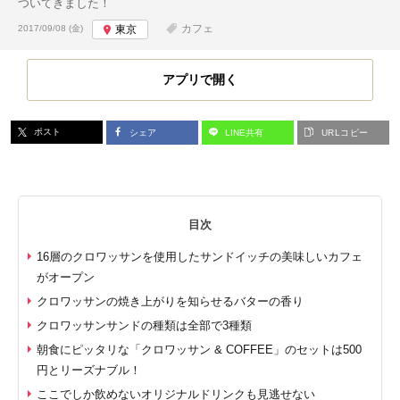
ついてきました！
投稿日:
カフェ
2017/09/08 (金)
東京
アプリで開く
ポスト
シェア
LINE共有
URLコピー
目次
16層のクロワッサンを使用したサンドイッチの美味しいカフェ
がオープン
クロワッサンの焼き上がりを知らせるバターの香り
クロワッサンサンドの種類は全部で3種類
朝食にピッタリな「クロワッサン & COFFEE」のセットは500
円とリーズナブル！
ここでしか飲めないオリジナルドリンクも見逃せない