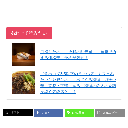
あわせて読みたい
目指したのは「令和の町寿司」。自腹で通
える価格帯に予約が殺到！
〈食べログ3.5以下のうまい店〉カフェみ
たいな外観なのに、出てくる料理はガチ中
華。京都・下鴨にある、料理の鉄人の系譜
を継ぐ気鋭店とは？
ポスト
シェア
LINE共有
URLコピー