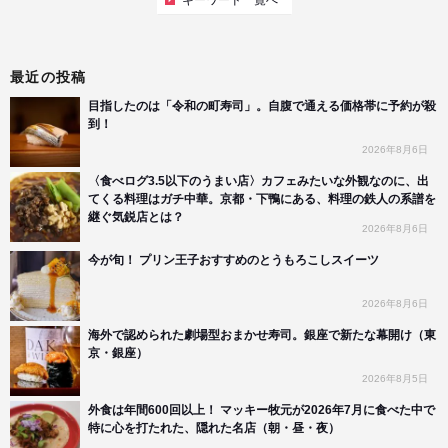
最近の投稿
目指したのは「令和の町寿司」。自腹で通える価格帯に予約が殺
到！
2026年8月6日
〈食べログ3.5以下のうまい店〉カフェみたいな外観なのに、出
てくる料理はガチ中華。京都・下鴨にある、料理の鉄人の系譜を
継ぐ気鋭店とは？
2026年8月6日
今が旬！ プリン王子おすすめのとうもろこしスイーツ
2026年8月6日
海外で認められた劇場型おまかせ寿司。銀座で新たな幕開け（東
京・銀座）
2026年8月5日
外食は年間600回以上！ マッキー牧元が2026年7月に食べた中で
特に心を打たれた、隠れた名店（朝・昼・夜）