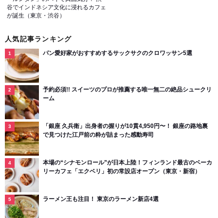
谷でインドネシア文化に浸れるカフェ
が誕生（東京・渋谷）
人気記事ランキング
パン愛好家がおすすめするサックサクのクロワッサン5選
予約必須!! スイーツのプロが推薦する唯一無二の絶品シュークリ
ーム
「銀座 久兵衛」出身者の握りが10貫4,950円〜！ 銀座の路地裏
で見つけた江戸前の粋が詰まった感動寿司
本場の“シナモンロール”が日本上陸！フィンランド最古のベーカ
リーカフェ「エクベリ」初の常設店オープン（東京・新宿）
ラーメン王も注目！ 東京のラーメン新店4選