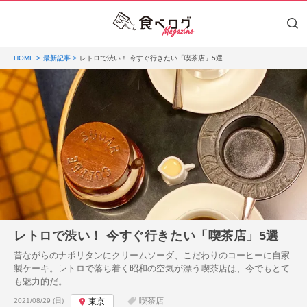
HOME
最新記事
レトロで渋い！ 今すぐ行きたい「喫茶店」5選
レトロで渋い！ 今すぐ行きたい「喫茶店」5選
昔ながらのナポリタンにクリームソーダ、こだわりのコーヒーに自家
製ケーキ。レトロで落ち着く昭和の空気が漂う喫茶店は、今でもとて
も魅力的だ。
投稿日:
喫茶店
2021/08/29 (日)
東京