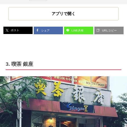
アプリで開く
ポスト
シェア
LINE共有
URLコピー
3.
喫茶 銀座