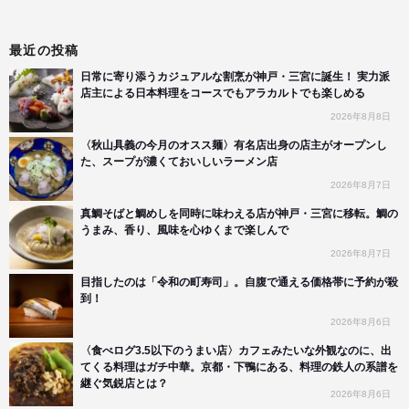
最近の投稿
日常に寄り添うカジュアルな割烹が神戸・三宮に誕生！ 実力派
店主による日本料理をコースでもアラカルトでも楽しめる
2026年8月8日
〈秋山具義の今月のオスス麺〉有名店出身の店主がオープンし
た、スープが濃くておいしいラーメン店
2026年8月7日
真鯛そばと鯛めしを同時に味わえる店が神戸・三宮に移転。鯛の
うまみ、香り、風味を心ゆくまで楽しんで
2026年8月7日
目指したのは「令和の町寿司」。自腹で通える価格帯に予約が殺
到！
2026年8月6日
〈食べログ3.5以下のうまい店〉カフェみたいな外観なのに、出
てくる料理はガチ中華。京都・下鴨にある、料理の鉄人の系譜を
継ぐ気鋭店とは？
2026年8月6日