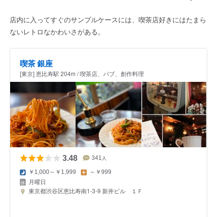
店内に入ってすぐのサンプルケースには、喫茶店好きにはたまら
ないレトロなかわいさがある。
喫茶 銀座
[東京] 恵比寿駅 204m / 喫茶店、パブ、創作料理
3.48
341
人
￥1,000～￥1,999
～￥999
月曜日
東京都渋谷区恵比寿南1-3-9 新井ビル １Ｆ