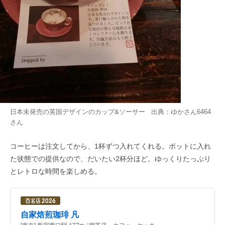
日本未発売の英国デザインのカップ&ソーサー 出典：
ゆかさん6464
さん
コーヒーは注文してから、1杯ずつ入れてくれる。ポットに入れ
た状態での提供なので、だいたい2杯分ほど。ゆっくりたっぷり
とレトロな時間を楽しめる。
自家焙煎珈琲 凡
[東京] 新宿西口駅 177m / 喫茶店、カフェ、ケーキ