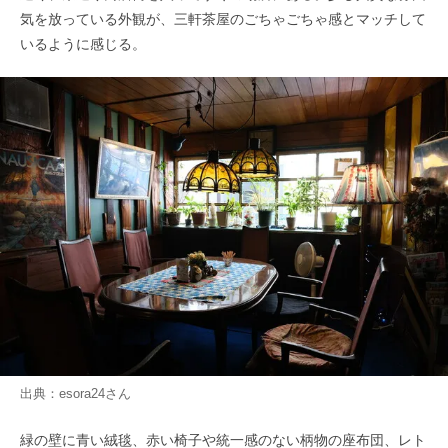
気を放っている外観が、三軒茶屋のごちゃごちゃ感とマッチして
いるように感じる。
出典：
esora24
さん
緑の壁に青い絨毯、赤い椅子や統一感のない柄物の座布団、レト