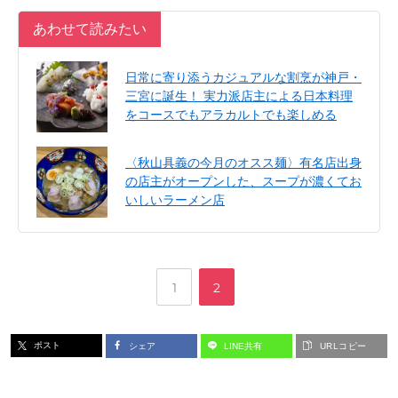
あわせて読みたい
日常に寄り添うカジュアルな割烹が神戸・
三宮に誕生！ 実力派店主による日本料理
をコースでもアラカルトでも楽しめる
〈秋山具義の今月のオスス麺〉有名店出身
の店主がオープンした、スープが濃くてお
いしいラーメン店
,
ペ
ペ
1
2
ー
ー
ポスト
シェア
LINE共有
URLコピー
ジ
ジ