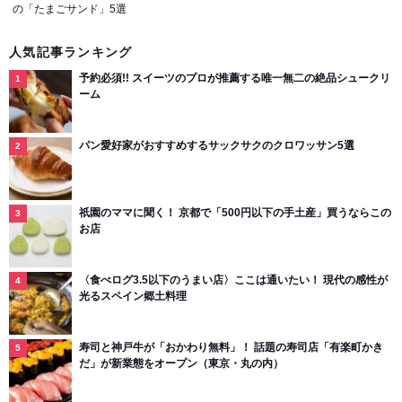
の「たまごサンド」5選
人気記事ランキング
予約必須!! スイーツのプロが推薦する唯一無二の絶品シュークリ
ーム
パン愛好家がおすすめするサックサクのクロワッサン5選
祇園のママに聞く！ 京都で「500円以下の手土産」買うならこの
お店
〈食べログ3.5以下のうまい店〉ここは通いたい！ 現代の感性が
光るスペイン郷土料理
寿司と神戸牛が「おかわり無料」！ 話題の寿司店「有楽町かき
だ」が新業態をオープン（東京・丸の内）