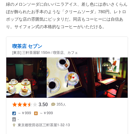
緑のメロンソーダに白いバニラアイス、差し色には赤いさくらん
ぼが飾られたお手本のような「クリームソーダ」780円。レトロ
ポップな店の雰囲気にピッタリだ。同店もコーヒーには自信あ
り。サイフォン式の本格的なコーヒーがいただける。
喫茶店 セブン
[東京] 三軒茶屋駅 150m / 喫茶店、カフェ
3.50
355
人
～￥999
～￥999
-
東京都世田谷区三軒茶屋1-32-13