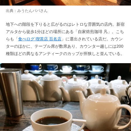
出典：
みうたんパパ
さん
地下への階段を下りると広がるのはレトロな雰囲気の店内。新宿
アルタから徒歩1分ほどの場所にある「自家焙煎珈琲 凡」。こち
らも「
食べログ 喫茶店 百名店
」に選出されている店だ。カウン
ターのほかに、テーブル席が数席あり、カウンター越しには200
種類ほどの異なるアンティークのカップが所狭しと並んでいる。