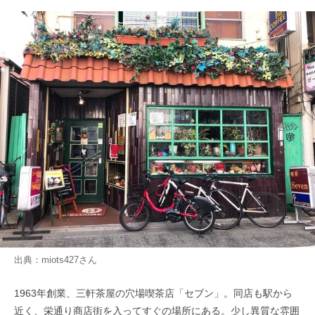
出典：
miots427
さん
1963年創業、三軒茶屋の穴場喫茶店「セブン」。同店も駅から
近く、栄通り商店街を入ってすぐの場所にある。少し異質な雰囲