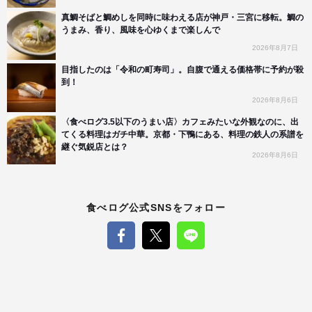
真鯛そばと鯛めしを同時に味わえる店が神戸・三宮に移転。鯛の
うまみ、香り、風味を心ゆくまで楽しんで
2026年8月7日
目指したのは「令和の町寿司」。自腹で通える価格帯に予約が殺
到！
2026年8月6日
〈食べログ3.5以下のうまい店〉カフェみたいな外観なのに、出
てくる料理はガチ中華。京都・下鴨にある、料理の鉄人の系譜を
継ぐ気鋭店とは？
2026年8月6日
食べログ公式SNSをフォロー