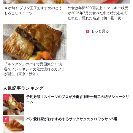
今が旬！ プリン王子おすすめのとう
外食は年間600回以上！ マッキー牧元
もろこしスイーツ
が2026年7月に食べた中で特に心を打
たれた、隠れた名店（朝・昼・夜）
もっと見る
「ルンダン」のパイで異国気分！ 渋
谷でインドネシア文化に浸れるカフェ
が誕生（東京・渋谷）
人気記事ランキング
予約必須!! スイーツのプロが推薦する唯一無二の絶品シュークリ
ーム
パン愛好家がおすすめするサックサクのクロワッサン5選