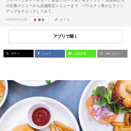
ンドベーグルトーキョー）新宿ミロード店」をオープン！ 創業時から
の定番メニューから店舗限定メニューまで、バラエティ豊かなライン
アップをチェックしてみて。
投稿日:
カフェ
2021/07/12 (月)
東京
アプリで開く
ポスト
シェア
LINE共有
URLコピー