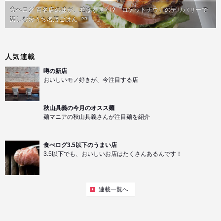
食べログ 百名店の味が、並ばず届く!?「ロケットナウ」のデリバリーで
楽しむおうち名店ごはん
PR
人気連載
噂の新店
おいしいモノ好きが、今注目する店
秋山具義の今月のオスス麺
麺マニアの秋山具義さんが注目麺を紹介
食べログ3.5以下のうまい店
3.5以下でも、おいしいお店はたくさんあるんです！
連載一覧へ