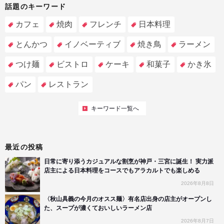
話題のキーワード
カフェ
焼肉
フレンチ
日本料理
とんかつ
イノベーティブ
焼き鳥
ラーメン
つけ麺
ビストロ
ケーキ
和菓子
かき氷
パン
レストラン
キーワード一覧へ
最近の投稿
日常に寄り添うカジュアルな割烹が神戸・三宮に誕生！ 実力派
店主による日本料理をコースでもアラカルトでも楽しめる
2026年8月8日
〈秋山具義の今月のオスス麺〉有名店出身の店主がオープンし
た、スープが濃くておいしいラーメン店
2026年8月7日