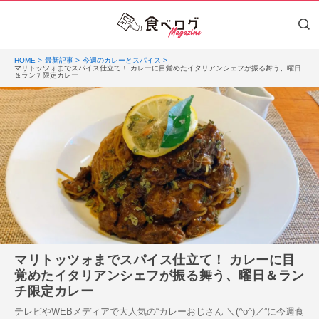
HOME
最新記事
今週のカレーとスパイス
マリトッツォまでスパイス仕立て！ カレーに目覚めたイタリアンシェフが振る舞う、曜日
＆ランチ限定カレー
マリトッツォまでスパイス仕立て！ カレーに目
覚めたイタリアンシェフが振る舞う、曜日＆ラン
チ限定カレー
テレビやWEBメディアで大人気の“カレーおじさん ＼(^o^)／”に今週食