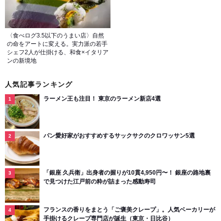
〈食べログ3.5以下のうまい店〉自然
の命をアートに変える。実力派の若手
シェフ2人が仕掛ける、和食×イタリア
ンの新境地
人気記事ランキング
ラーメン王も注目！ 東京のラーメン新店4選
パン愛好家がおすすめするサックサクのクロワッサン5選
「銀座 久兵衛」出身者の握りが10貫4,950円〜！ 銀座の路地裏
で見つけた江戸前の粋が詰まった感動寿司
フランスの香りをまとう「ご褒美クレープ」。人気ベーカリーが
手掛けるクレープ専門店が誕生（東京・日比谷）