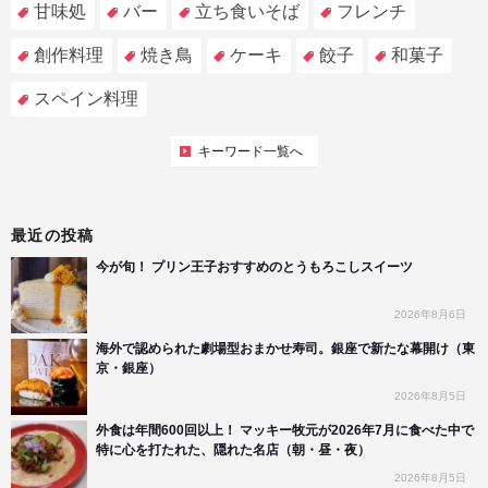
甘味処
バー
立ち食いそば
フレンチ
創作料理
焼き鳥
ケーキ
餃子
和菓子
スペイン料理
キーワード一覧へ
最近の投稿
今が旬！ プリン王子おすすめのとうもろこしスイーツ
2026年8月6日
海外で認められた劇場型おまかせ寿司。銀座で新たな幕開け（東
京・銀座）
2026年8月5日
外食は年間600回以上！ マッキー牧元が2026年7月に食べた中で
特に心を打たれた、隠れた名店（朝・昼・夜）
2026年8月5日