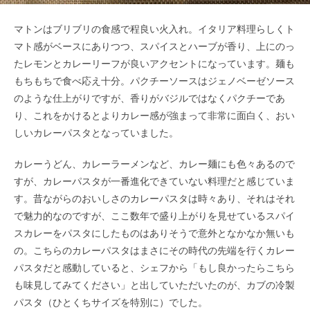
マトンはブリブリの食感で程良い火入れ。イタリア料理らしくト
マト感がベースにありつつ、スパイスとハーブが香り、上にのっ
たレモンとカレーリーフが良いアクセントになっています。麺も
もちもちで食べ応え十分。パクチーソースはジェノベーゼソース
のような仕上がりですが、香りがバジルではなくパクチーであ
り、これをかけるとよりカレー感が強まって非常に面白く、おい
しいカレーパスタとなっていました。
カレーうどん、カレーラーメンなど、カレー麺にも色々あるので
すが、カレーパスタが一番進化できていない料理だと感じていま
す。昔ながらのおいしさのカレーパスタは時々あり、それはそれ
で魅力的なのですが、ここ数年で盛り上がりを見せているスパイ
スカレーをパスタにしたものはありそうで意外となかなか無いも
の。こちらのカレーパスタはまさにその時代の先端を行くカレー
パスタだと感動していると、シェフから「もし良かったらこちら
も味見してみてください」と出していただいたのが、カブの冷製
パスタ（ひとくちサイズを特別に）でした。