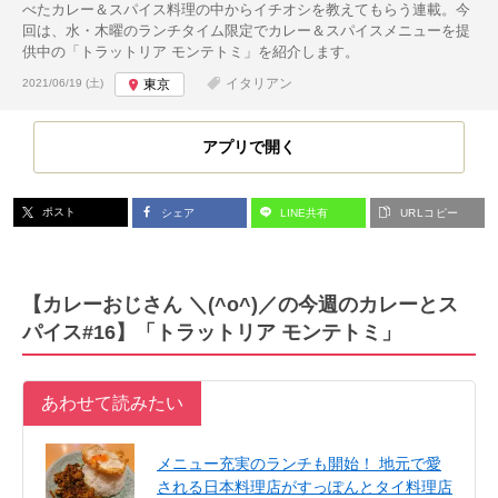
べたカレー＆スパイス料理の中からイチオシを教えてもらう連載。今
回は、水・木曜のランチタイム限定でカレー＆スパイスメニューを提
供中の「トラットリア モンテトミ」を紹介します。
投稿日:
イタリアン
2021/06/19 (土)
東京
アプリで開く
ポスト
シェア
LINE共有
URLコピー
【カレーおじさん ＼(^o^)／の今週のカレーとス
パイス#16】「トラットリア モンテトミ」
あわせて読みたい
メニュー充実のランチも開始！ 地元で愛
される日本料理店がすっぽんとタイ料理店