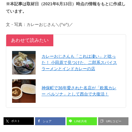
※本記事は取材日（2021年6月13日）時点の情報をもとに作成し
ています。
文・写真：カレーおじさん＼(^o^)／
あわせて読みたい
カレーおじさんも「これは凄い」と唸っ
た！ 小田原で見つけた、二郎系スパイス
ラーメンとインドカレーの店
神保町で36年愛された名店が「欧風カレ
ー ペルソナ」として西台で大復活！
ポスト
シェア
LINE共有
URLコピー