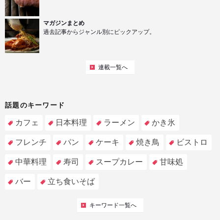
マガジンまとめ
過去記事からジャンル別にピックアップ。
連載一覧へ
話題のキーワード
カフェ
日本料理
ラーメン
かき氷
フレンチ
パン
ケーキ
焼き鳥
ビストロ
中華料理
寿司
スープカレー
甘味処
バー
立ち食いそば
キーワード一覧へ