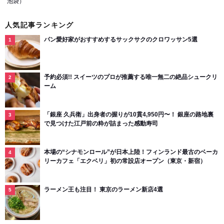
池袋）
人気記事ランキング
パン愛好家がおすすめするサックサクのクロワッサン5選
予約必須!! スイーツのプロが推薦する唯一無二の絶品シュークリ
ーム
「銀座 久兵衛」出身者の握りが10貫4,950円〜！ 銀座の路地裏
で見つけた江戸前の粋が詰まった感動寿司
本場の“シナモンロール”が日本上陸！フィンランド最古のベーカ
リーカフェ「エクベリ」初の常設店オープン（東京・新宿）
ラーメン王も注目！ 東京のラーメン新店4選