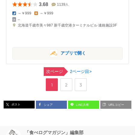
3.68
1139
人
～￥999
～￥999
–
北海道千歳市美々987 新千歳空港ターミナルビル 連絡施設3F
アプリで開く
次ページ
2ページ目>
,
,
ペ
ペ
ペ
1
2
3
ー
ー
ー
ポスト
シェア
LINE共有
URLコピー
ジ
ジ
ジ
「食べログマガジン」編集部