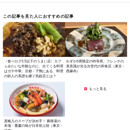
この記事を見た人におすすめの記事
〈食べログ3.5以下のうまい店〉カフ
わずか6席限定の特等席。フレンチの
ェみたいな外観なのに、出てくる料理
美意識が光る次世代の和食店（東京・
はガチ中華。京都・下鴨にある、料理
西麻布）
の鉄人の系譜を継ぐ気鋭店とは？
もっと見る
直輸入のスープが決め手！ 麻辣湯の
本場・重慶の味が日本初上陸（東京・