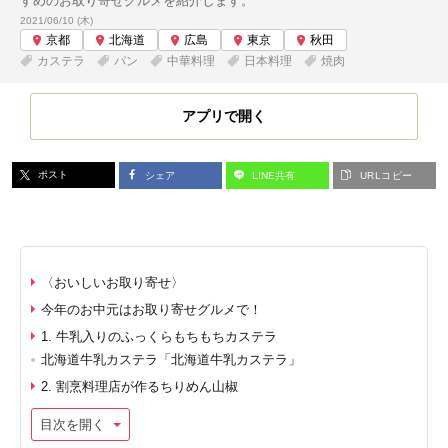
すめのお取り寄せグルメを紹介します。
投稿日:
2021/06/10 (木)
京都
北海道
広島
東京
秋田
カステラ
パン
中華料理
日本料理
焼肉
アプリで開く
ポスト
シェア
LINE共有
URLコピー
〈おいしいお取り寄せ〉
今年のお中元はお取り寄せグルメで！
1. 牛乳入りのふっくらもちもちカステラ
北海道牛乳カステラ「北海道牛乳カステラ」
2. 割烹料理店が作るちりめん山椒
目次を開く