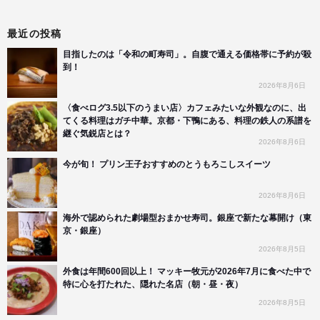
最近の投稿
目指したのは「令和の町寿司」。自腹で通える価格帯に予約が殺
到！
2026年8月6日
〈食べログ3.5以下のうまい店〉カフェみたいな外観なのに、出
てくる料理はガチ中華。京都・下鴨にある、料理の鉄人の系譜を
継ぐ気鋭店とは？
2026年8月6日
今が旬！ プリン王子おすすめのとうもろこしスイーツ
2026年8月6日
海外で認められた劇場型おまかせ寿司。銀座で新たな幕開け（東
京・銀座）
2026年8月5日
外食は年間600回以上！ マッキー牧元が2026年7月に食べた中で
特に心を打たれた、隠れた名店（朝・昼・夜）
2026年8月5日