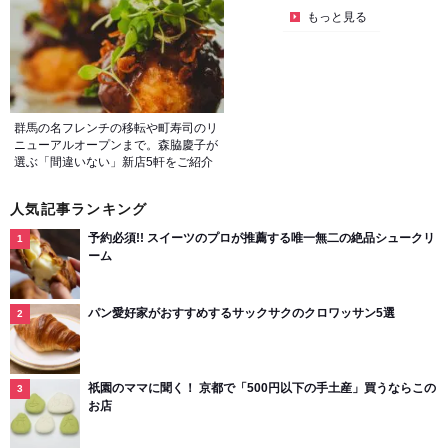
もっと見る
群馬の名フレンチの移転や町寿司のリ
ニューアルオープンまで。森脇慶子が
選ぶ「間違いない」新店5軒をご紹介
人気記事ランキング
予約必須!! スイーツのプロが推薦する唯一無二の絶品シュークリ
ーム
パン愛好家がおすすめするサックサクのクロワッサン5選
祇園のママに聞く！ 京都で「500円以下の手土産」買うならこの
お店