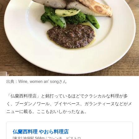
出典：
Wine, women an' song
さん
「仏蘭西料理店」と銘打っているほどでクラシカルな料理が多
く、ブーダンノワール、ブイヤベース、ガランティーヌなどがメ
ニューに載る。ここもおいしかったなぁ。
仏蘭西料理 やおら料理店
[東京] 池袋駅 568m / フレンチ、ビストロ