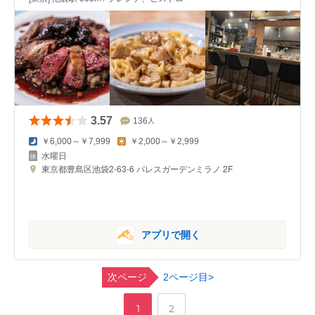
3.57
136
人
￥6,000～￥7,999
￥2,000～￥2,999
水曜日
東京都豊島区池袋2-63-6 パレスガーデンミラノ 2F
アプリで開く
次ページ
2ページ目>
,
ペ
ペ
1
2