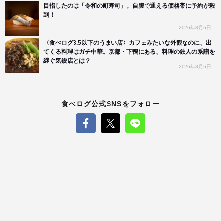
目指したのは「令和の町寿司」。自腹で通える価格帯に予約が殺
到！
2026年8月6日
〈食べログ3.5以下のうまい店〉カフェみたいな外観なのに、出
てくる料理はガチ中華。京都・下鴨にある、料理の鉄人の系譜を
継ぐ気鋭店とは？
2026年8月6日
食べログ公式SNSをフォロー