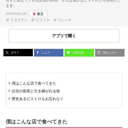
らずに迎えてくれるお店の存在。そんな温かなビストロたちを紹介し
ます。
投稿日:
2021/03/10 (水)
東京
イタリアン
ビストロ
フレンチ
アプリで開く
ポスト
シェア
LINE共有
URLコピー
僕はこんな店で食べてきた
注目の新星と引き継がれる味
歴史あるビストロもお忘れなく
僕はこんな店で食べてきた