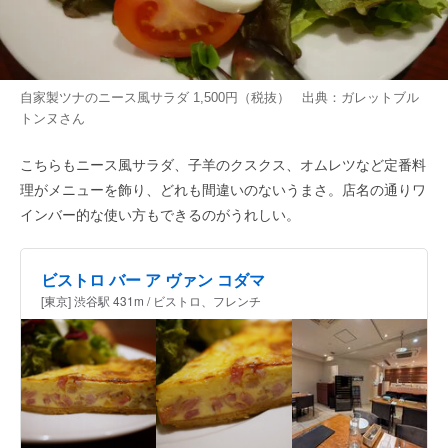
自家製ツナのニース風サラダ 1,500円（税抜） 出典：
ガレットブル
トンヌ
さん
こちらもニース風サラダ、子羊のクスクス、オムレツなど定番料
理がメニューを飾り、どれも間違いのないうまさ。店名の通りワ
インバー的な使い方もできるのがうれしい。
ビストロ バー ア ヴァン コダマ
[東京] 渋谷駅 431m / ビストロ、フレンチ