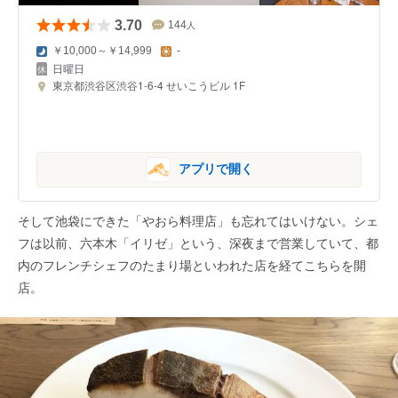
3.70
144
人
￥10,000～￥14,999
-
日曜日
東京都渋谷区渋谷1-6-4 せいこうビル 1F
アプリで開く
そして池袋にできた「やおら料理店」も忘れてはいけない。シェ
フは以前、六本木「イリゼ」という、深夜まで営業していて、都
内のフレンチシェフのたまり場といわれた店を経てこちらを開
店。