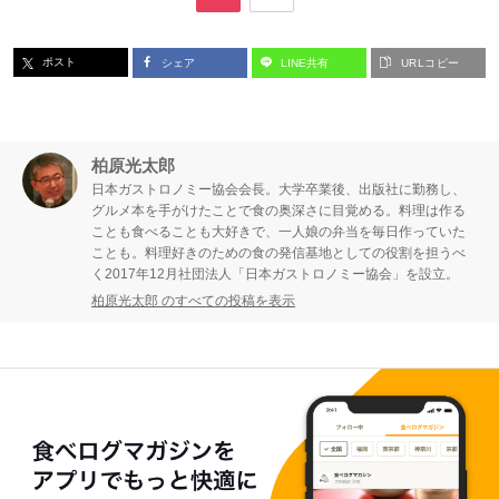
ー
ー
ポスト
シェア
LINE共有
URLコピー
ジ
ジ
柏原光太郎
日本ガストロノミー協会会長。大学卒業後、出版社に勤務し、
グルメ本を手がけたことで食の奥深さに目覚める。料理は作る
ことも食べることも大好きで、一人娘の弁当を毎日作っていた
ことも。料理好きのための食の発信基地としての役割を担うべ
く2017年12月社団法人「日本ガストロノミー協会」を設立。
柏原光太郎 のすべての投稿を表示