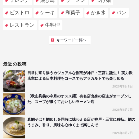
フレンチ
焼き鳥
ラーメン
つけ麺
ビストロ
ケーキ
和菓子
かき氷
パン
レストラン
牛料理
キーワード一覧へ
最近の投稿
日常に寄り添うカジュアルな割烹が神戸・三宮に誕生！ 実力派
店主による日本料理をコースでもアラカルトでも楽しめる
2026年8月8日
〈秋山具義の今月のオスス麺〉有名店出身の店主がオープンし
た、スープが濃くておいしいラーメン店
2026年8月7日
真鯛そばと鯛めしを同時に味わえる店が神戸・三宮に移転。鯛の
うまみ、香り、風味を心ゆくまで楽しんで
2026年8月7日