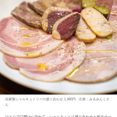
自家製シャルキュトリーの盛り合わせ 1,980円 出典：
みるみんく
さ
ん
ひとりで口開けに訪れて、シャルキュトリ盛り合わせと泡で小一