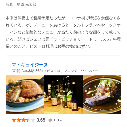
写真：柏原 光太郎
本来は深夜まで営業予定だったが、コロナ禍で時短を余儀なくさ
れている。が、メニューをあけると、タルトフランベやコックオ
ーバンなど伝統的なメニューが当たり前のような顔をして載って
いる。聞けばシェフは元「ラ・ピッチョリー・ドゥ・ルル」料理
長とのこと。ビストロ料理はお手の物のはずだ。
マ・キュイジーヌ
[東京] 六本木駅 562m / ビストロ、フレンチ、ワインバー
3.65
151
人