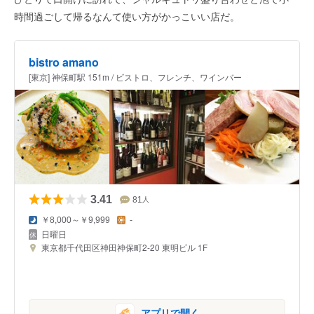
時間過ごして帰るなんて使い方がかっこいい店だ。
bistro amano
[東京] 神保町駅 151m / ビストロ、フレンチ、ワインバー
3.41
81
人
￥8,000～￥9,999
-
日曜日
東京都千代田区神田神保町2-20 東明ビル 1F
アプリで開く