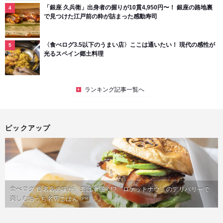
「銀座 久兵衛」出身者の握りが10貫4,950円〜！ 銀座の路地裏
で見つけた江戸前の粋が詰まった感動寿司
〈食べログ3.5以下のうまい店〉ここは通いたい！ 現代の感性が
光るスペイン郷土料理
ランキング記事一覧へ
ピックアップ
食べログ 百名店の味が、並ばず届く!?「ロケットナウ」のデリバリーで
楽しむおうち名店ごはん
PR