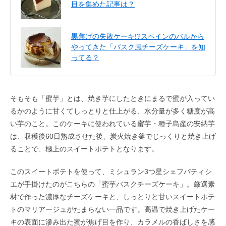
目を集めた記事は？
黒焦げの失敗ケーキ!?スペインのバルから
やってきた「バスク風チーズケーキ」を知
ってる？
そもそも「蜜芋」とは、焼き芋にしたときにまるで蜜が入ってい
るかのように甘くてしっとりと仕上がる、水分量が多く糖度が高
い芋のこと。このケーキに使われている蜜芋・種子島産の安納芋
は、収穫後60日熟成させた後、炭火焼き釜でじっくりと焼き上げ
ることで、極上のスイートポテトとなります。
このスイートポテトを使って、ミシュラン3つ星シェフパティシ
エが手掛けたのがこちらの「蜜芋バスクチーズケーキ」。厳選素
材で作った濃厚なチーズケーキと、しっとりと甘いスイートポテ
トのマリアージュがたまらない一品です。高温で焼き上げたケー
キの表面に滲み出た蜜が焦げ目を作り、カラメルの香ばしさを感