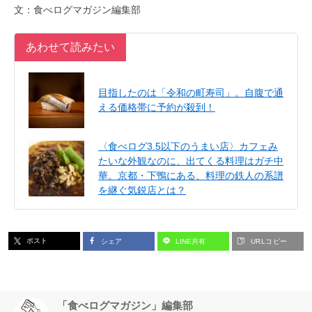
文：食べログマガジン編集部
あわせて読みたい
目指したのは「令和の町寿司」。自腹で通
える価格帯に予約が殺到！
〈食べログ3.5以下のうまい店〉カフェみ
たいな外観なのに、出てくる料理はガチ中
華。京都・下鴨にある、料理の鉄人の系譜
を継ぐ気鋭店とは？
ポスト
シェア
LINE共有
URLコピー
「食べログマガジン」編集部