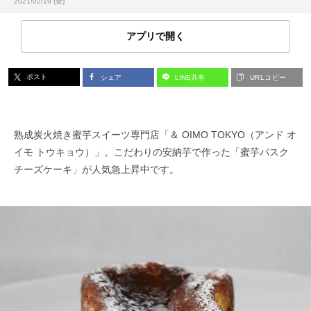
投稿日:
2021/02/19 (金)
アプリで開く
ポスト
シェア
LINE共有
URLコピー
熟成炭火焼き蜜芋スイーツ専門店「＆ OIMO TOKYO（アンド オ
イモ トウキョウ）」。こだわりの安納芋で作った「蜜芋バスク
チーズケーキ」が人気急上昇中です。