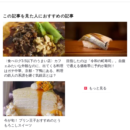
この記事を見た人におすすめの記事
〈食べログ3.5以下のうまい店〉カフ
目指したのは「令和の町寿司」。自腹
ェみたいな外観なのに、出てくる料理
で通える価格帯に予約が殺到！
はガチ中華。京都・下鴨にある、料理
の鉄人の系譜を継ぐ気鋭店とは？
もっと見る
今が旬！ プリン王子おすすめのとう
もろこしスイーツ