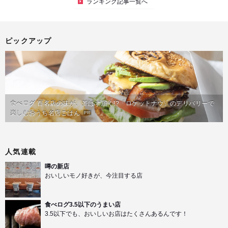
ランキング記事一覧へ
ピックアップ
食べログ 百名店の味が、並ばず届く!?「ロケットナウ」のデリバリーで
楽しむおうち名店ごはん
PR
人気連載
噂の新店
おいしいモノ好きが、今注目する店
食べログ3.5以下のうまい店
3.5以下でも、おいしいお店はたくさんあるんです！