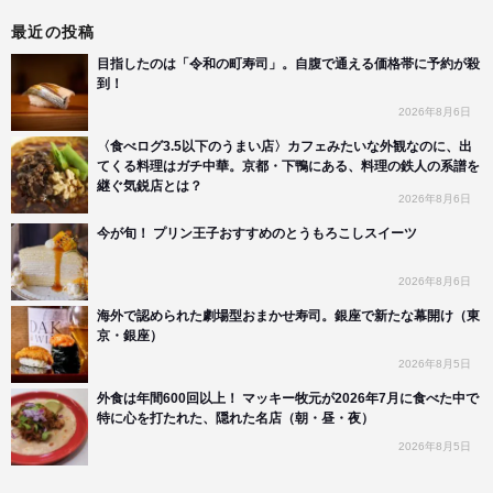
最近の投稿
目指したのは「令和の町寿司」。自腹で通える価格帯に予約が殺
到！
2026年8月6日
〈食べログ3.5以下のうまい店〉カフェみたいな外観なのに、出
てくる料理はガチ中華。京都・下鴨にある、料理の鉄人の系譜を
継ぐ気鋭店とは？
2026年8月6日
今が旬！ プリン王子おすすめのとうもろこしスイーツ
2026年8月6日
海外で認められた劇場型おまかせ寿司。銀座で新たな幕開け（東
京・銀座）
2026年8月5日
外食は年間600回以上！ マッキー牧元が2026年7月に食べた中で
特に心を打たれた、隠れた名店（朝・昼・夜）
2026年8月5日