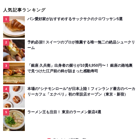
人気記事ランキング
パン愛好家がおすすめするサックサクのクロワッサン5選
予約必須!! スイーツのプロが推薦する唯一無二の絶品シュークリ
ーム
「銀座 久兵衛」出身者の握りが10貫4,950円〜！ 銀座の路地裏
で見つけた江戸前の粋が詰まった感動寿司
本場の“シナモンロール”が日本上陸！フィンランド最古のベーカ
リーカフェ「エクベリ」初の常設店オープン（東京・新宿）
ラーメン王も注目！ 東京のラーメン新店4選