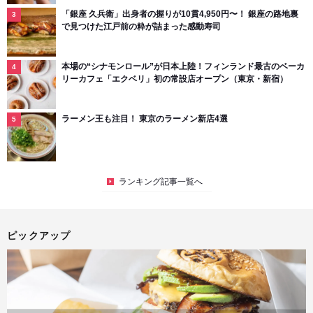
「銀座 久兵衛」出身者の握りが10貫4,950円〜！ 銀座の路地裏
で見つけた江戸前の粋が詰まった感動寿司
本場の“シナモンロール”が日本上陸！フィンランド最古のベーカ
リーカフェ「エクベリ」初の常設店オープン（東京・新宿）
ラーメン王も注目！ 東京のラーメン新店4選
ランキング記事一覧へ
ピックアップ