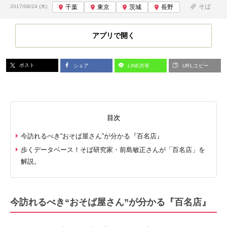
投稿日:
そば
2017/08/24 (木)
千葉
東京
茨城
長野
アプリで開く
ポスト
シェア
LINE共有
URLコピー
目次
今訪れるべき“おそば屋さん”が分かる『百名店』
歩くデータベース！そば研究家・前島敏正さんが「百名店」を
解説。
今訪れるべき“おそば屋さん”が分かる『百名店』