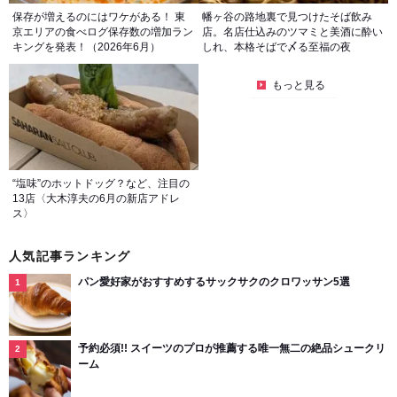
保存が増えるのにはワケがある！ 東
幡ヶ谷の路地裏で見つけたそば飲み
京エリアの食べログ保存数の増加ラン
店。名店仕込みのツマミと美酒に酔い
キングを発表！（2026年6月）
しれ、本格そばで〆る至福の夜
もっと見る
“塩味”のホットドッグ？など、注目の
13店〈大木淳夫の6月の新店アドレ
ス〉
人気記事ランキング
パン愛好家がおすすめするサックサクのクロワッサン5選
予約必須!! スイーツのプロが推薦する唯一無二の絶品シュークリ
ーム