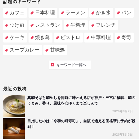
話題のキーワード
カフェ
日本料理
ラーメン
かき氷
パン
つけ麺
レストラン
牛料理
フレンチ
ケーキ
焼き鳥
ビストロ
中華料理
寿司
スープカレー
甘味処
キーワード一覧へ
最近の投稿
真鯛そばと鯛めしを同時に味わえる店が神戸・三宮に移転。鯛の
うまみ、香り、風味を心ゆくまで楽しんで
2026年8月7日
目指したのは「令和の町寿司」。自腹で通える価格帯に予約が殺
到！
2026年8月6日