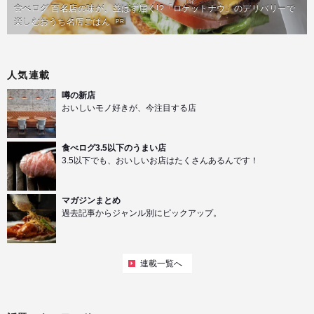
食べログ 百名店の味が、並ばず届く!?「ロケットナウ」のデリバリーで
楽しむおうち名店ごはん
PR
人気連載
噂の新店
おいしいモノ好きが、今注目する店
食べログ3.5以下のうまい店
3.5以下でも、おいしいお店はたくさんあるんです！
マガジンまとめ
過去記事からジャンル別にピックアップ。
連載一覧へ