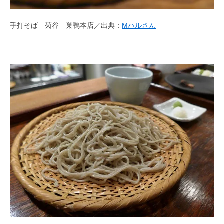
手打そば 菊谷 巣鴨本店／出典：
Mハルさん