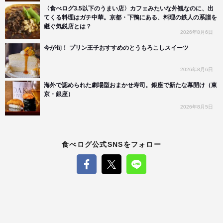
〈食べログ3.5以下のうまい店〉カフェみたいな外観なのに、出
てくる料理はガチ中華。京都・下鴨にある、料理の鉄人の系譜を
継ぐ気鋭店とは？
2026年8月6日
今が旬！ プリン王子おすすめのとうもろこしスイーツ
2026年8月6日
海外で認められた劇場型おまかせ寿司。銀座で新たな幕開け（東
京・銀座）
2026年8月5日
食べログ公式SNSをフォロー