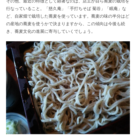
その他、最近の特徴として顕著なのは、店主が自ら蕎麦の栽培を
行なっていること。「慈久庵」「手打ちそば 菊谷」「眠庵」な
ど、自家畑で栽培した蕎麦を使っています。蕎麦の味の半分はど
の産地の蕎麦を使うかで決まりますから、この傾向は今後も続
き、蕎麦文化の進展に寄与していくでしょう。