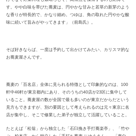
す。やや白味を帯びた蕎麦は、円やかな甘みと若草の新芽のよう
な香りが特長的で、かなり細め。つゆは、角の取れた円やかな酸
味に続いて旨みがやってきます」（前島氏）。
そば好きならば、一度は予約して出かけてみたい、カリスマ的な
お蕎麦屋さんです。
蕎麦の「百名店」全体に見られる特徴として印象的なのは、100
軒中46軒が東京都内にあり、そのうちの40店が23区に集中して
いること。蕎麦屋の数が全国で最も多いのが東京だからだという
見方もできますが、別の要因として考えられるのは元々東京に名
店が集中し、そこで修業した弟子が独立して活躍していること。
たとえば「松翁」から独立した「石臼挽き手打蕎楽亭」、「竹や
ぶ 柏本店」から独立した「手打ち蕎麦 じゆうさん」、「東白