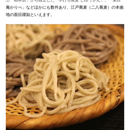
庵かりべ」
などほかにも数件あり、江戸蕎麦（二八蕎麦）の本拠
地の面目躍如といえます。