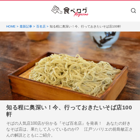
HOME
最新記事
百名店
知る程に奥深い！今、行っておきたいそば店100軒
知る程に奥深い！今、行っておきたいそば店100
軒
そばの人気店100店が分かる『そば百名店』を発表！ あなたの好き
なそば店は、果たして入っているのか!? 江戸ソバリエの前島敏正さ
んの解説とともにご紹介。