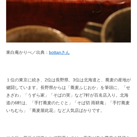
東白庵かりべ／出典：
bottanさん
１位の東京に続き、2位は長野県、3位は北海道と、蕎麦の産地が
健闘しています。長野県からは「蕎麦ふじおか」を筆頭に、「せ
きざわ」「うずら家」「そばの実」など7軒が百名店入り。北海
道の6軒は、「手打蕎麦のたぐと」「そば切 雨耕庵」「手打蕎麦
いちむら」「蕎麦屋此花」など人気店ばかりです。