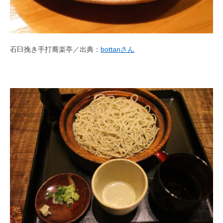
石臼挽き手打蕎楽亭／出典：
bottanさん