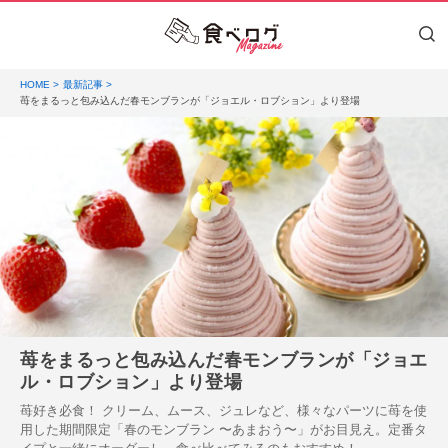
HOME
最新記事
苺をまるっと包み込んだ春モンブランが「ジョエル・ロブション」より登場
苺をまるっと包み込んだ春モンブランが「ジョエ
ル・ロブション」より登場
苺好き必食！ クリーム、ムース、ジュレなど、様々なパーツに苺を使
用した期間限定「春のモンブラン 〜あまおう〜」がお目見え。定番タ