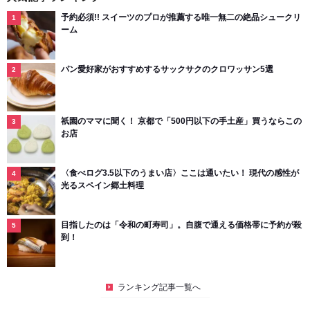
予約必須!! スイーツのプロが推薦する唯一無二の絶品シュークリ
ーム
パン愛好家がおすすめするサックサクのクロワッサン5選
祇園のママに聞く！ 京都で「500円以下の手土産」買うならこの
お店
〈食べログ3.5以下のうまい店〉ここは通いたい！ 現代の感性が
光るスペイン郷土料理
目指したのは「令和の町寿司」。自腹で通える価格帯に予約が殺
到！
ランキング記事一覧へ