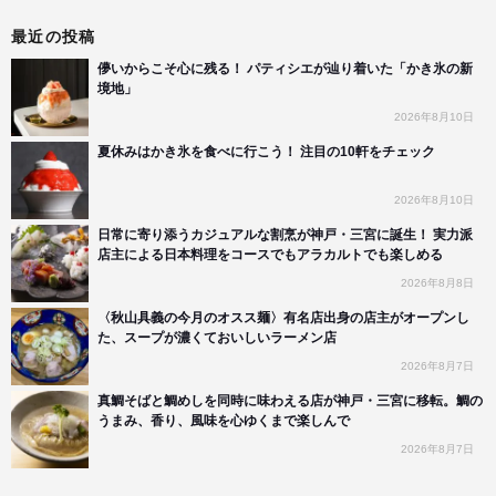
最近の投稿
儚いからこそ心に残る！ パティシエが辿り着いた「かき氷の新
境地」
2026年8月10日
夏休みはかき氷を食べに行こう！ 注目の10軒をチェック
2026年8月10日
日常に寄り添うカジュアルな割烹が神戸・三宮に誕生！ 実力派
店主による日本料理をコースでもアラカルトでも楽しめる
2026年8月8日
〈秋山具義の今月のオスス麺〉有名店出身の店主がオープンし
た、スープが濃くておいしいラーメン店
2026年8月7日
真鯛そばと鯛めしを同時に味わえる店が神戸・三宮に移転。鯛の
うまみ、香り、風味を心ゆくまで楽しんで
2026年8月7日