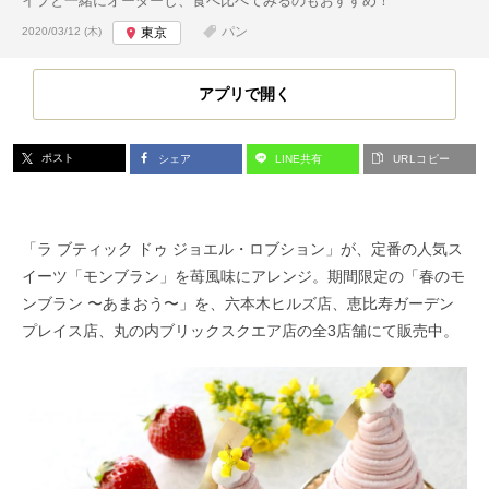
イプと一緒にオーダーし、食べ比べてみるのもおすすめ！
投稿日:
パン
2020/03/12 (木)
東京
アプリで開く
ポスト
シェア
LINE共有
URLコピー
「ラ ブティック ドゥ ジョエル・ロブション」が、定番の人気ス
イーツ「モンブラン」を苺風味にアレンジ。期間限定の「春のモ
ンブラン 〜あまおう〜」を、六本木ヒルズ店、恵比寿ガーデン
プレイス店、丸の内ブリックスクエア店の全3店舗にて販売中。