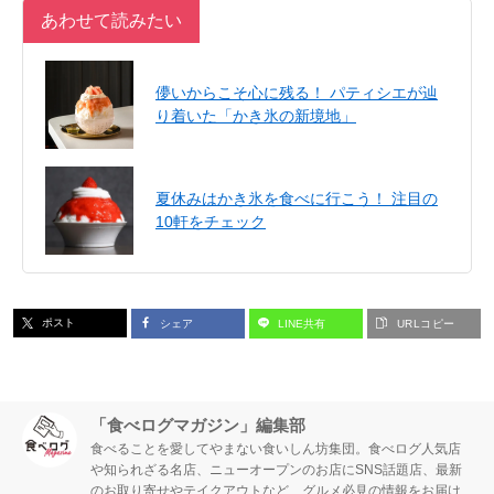
あわせて読みたい
儚いからこそ心に残る！ パティシエが辿
り着いた「かき氷の新境地」
夏休みはかき氷を食べに行こう！ 注目の
10軒をチェック
ポスト
シェア
LINE共有
URLコピー
「食べログマガジン」編集部
食べることを愛してやまない食いしん坊集団。食べログ人気店
や知られざる名店、ニューオープンのお店にSNS話題店、最新
のお取り寄せやテイクアウトなど、グルメ必見の情報をお届け