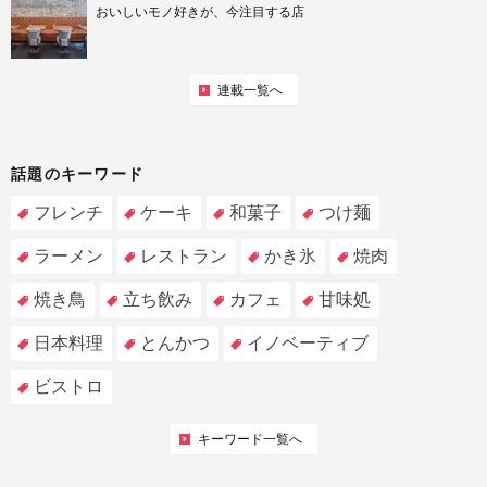
おいしいモノ好きが、今注目する店
連載一覧へ
話題のキーワード
フレンチ
ケーキ
和菓子
つけ麺
ラーメン
レストラン
かき氷
焼肉
焼き鳥
立ち飲み
カフェ
甘味処
日本料理
とんかつ
イノベーティブ
ビストロ
キーワード一覧へ