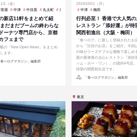
/11/1（金）
2024/10/21（月）
軒茶屋
明治神宮前
中津
中目黒
東銀座
丸太町
神泉
蒲田
京都河原町
中津
嵐山
梅田
志村坂上
東銀座
渋
の新店11軒をまとめて紹
行列必至！ 香港で大人気の
 まだまだブームの終わらな
レストラン「添好運」が待
ドーナツ専門店から、京都
関西初進出（大阪・梅田）
カフェまで
「食べログ」に新しく登録されたお
から『注目のお店』をご紹介。今回
載の「New Open News」をまとめ
の味がリーズナブルな価格で楽しめ
します。
題の香港発の点心レストラン「添好
食べログマガジン」編集部
ィム・ホー・ワン）」の国内4号店
待望の関西初出店です。
投
「食べログマガジン」編集部
稿
者
東京