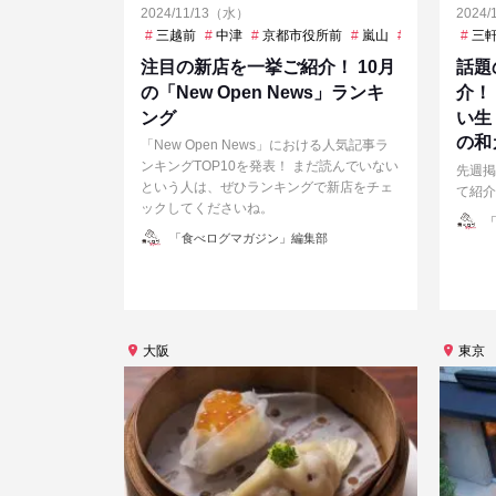
2024/11/13（水）
2024
三越前
中津
京都市役所前
嵐山
平沼橋
新橋
三
注目の新店を一挙ご紹介！ 10月
話題
の「New Open News」ランキ
介！
ング
い生
の和
「New Open News」における人気記事ラ
ンキングTOP10を発表！ まだ読んでいない
先週掲
という人は、ぜひランキングで新店をチェ
て紹介
ックしてくださいね。
投
「
稿
投
「食べログマガジン」編集部
者
稿
者
大阪
東京