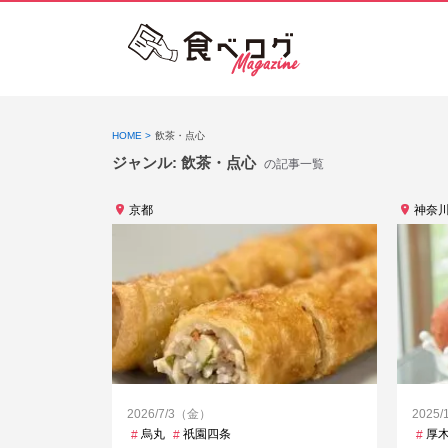
HOME
飲茶・点心
ジャンル:
飲茶・点心
の記事一覧
京都
神奈
2026/7/3（金）
2025
烏丸
祇園四条
厚