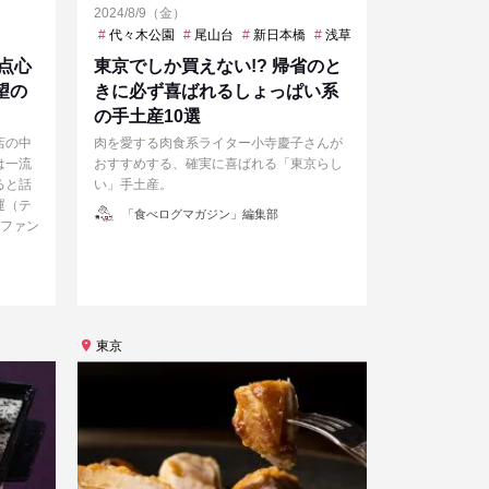
2024/8/9（金）
谷
烏丸御池
等々力
代々木公園
尾山台
新日本橋
浅草
用賀
荻窪
豪徳
点心
東京でしか買えない!? 帰省のと
望の
きに必ず喜ばれるしょっぱい系
の手土産10選
店の中
肉を愛する肉食系ライター小寺慶子さんが
は一流
おすすめする、確実に喜ばれる「東京らし
ると話
い」手土産。
運（テ
投
「食べログマガジン」編集部
稿
。ファン
者
東京