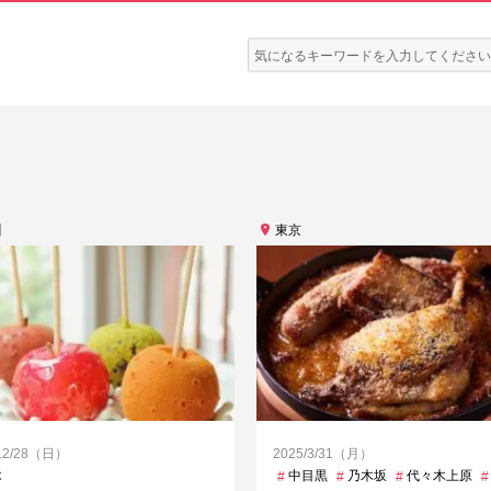
検
索:
川
東京
/12/28（日）
2025/3/31（月）
木
中目黒
乃木坂
代々木上原