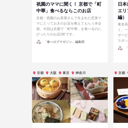
祇園のママに聞く！ 京都で「町
日本
中華」食べるならこのお店
エリ
編）
京都・祇園のお茶屋さんで生まれた宏美マ
マにとっておきのお店を教えてもらう本企
東名高
画。今回は京都で「町中華」を食べるのに
く、一
ぴったりのお店2軒です。
サービ
スポッ
投
「食べログマガジン」編集部
稿
者
投
「
稿
者
京都
大阪
東京
神奈川
京都