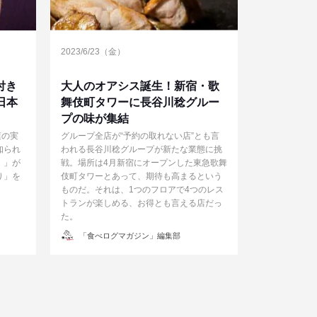
2023/6/23（金）
付き
大人のオアシス誕生！新宿・歌
日本
舞伎町タワーに長谷川稔グルー
プの味が集結
蓮の実
グループ全店が“予約の取れない店”とも言
知られ
われる長谷川稔グループが新たな業態に挑
）」が
戦。場所は4月新宿にオープンした東急歌舞
り」を
伎町タワーとあって、期待も高まるという
ものだ。それは、1つのフロアで4つのレス
トランが楽しめる、お得とも言える店だっ
た。
投
「食べログマガジン」編集部
稿
者