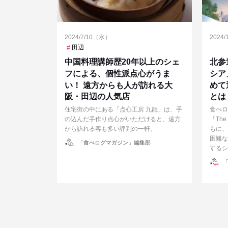
2024/7/10（水）
2024
田辺
中国料理講師歴20年以上のシェ
北参
フによる、個性派点心がうま
シア
い！ 遠方からも人が訪れる大
めて
阪・田辺の人気店
とは
住宅街の中にある「点心工房 九龍」は、手
食べロ
の込んだ手作り点心がいただけると、遠方
「The
から訪れる客も多い評判の一軒。
もに、
困難な
投
「食べログマガジン」編集部
稿
するシ
者
投
「
稿
者