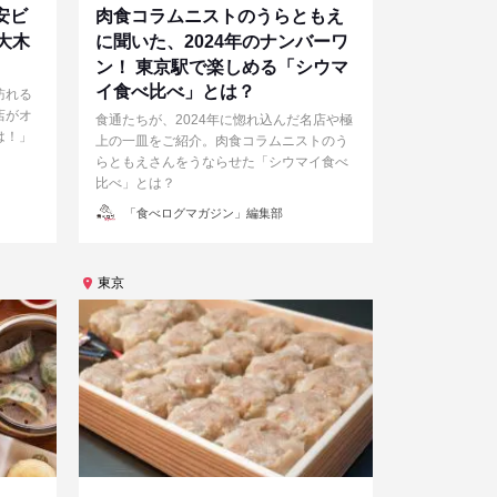
安ビ
肉食コラムニストのうらともえ
大木
に聞いた、2024年のナンバーワ
〉
ン！ 東京駅で楽しめる「シウマ
イ食べ比べ」とは？
訪れる
店がオ
食通たちが、2024年に惚れ込んだ名店や極
は！」
上の一皿をご紹介。肉食コラムニストのう
。
らともえさんをうならせた「シウマイ食べ
比べ」とは？
投
「食べログマガジン」編集部
稿
者
東京