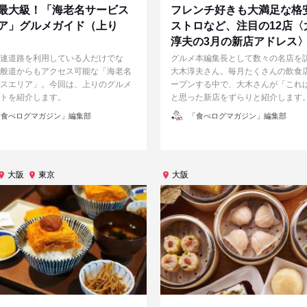
最大級！「海老名サービス
フレンチ好きも大満足な格
ア」グルメガイド（上り
ストロなど、注目の12店〈
淳夫の3月の新店アドレス
速道路を利用している人だけでな
グルメ本編集長として数々の名店を
般道からもアクセス可能な「海老名
大木淳夫さん。毎月たくさんの飲食
スエリア」。今回は、上りのグルメ
ープンする中で、大木さんが「これ
トを紹介します。
と思った新店をずらりと紹介します
投
食べログマガジン」編集部
「食べログマガジン」編集部
稿
者
大阪
東京
大阪