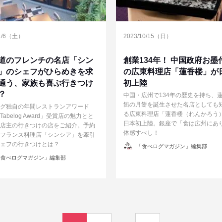
/1/6（土）
2023/10/15（日）
道のフレンチの名店「シン
創業134年！ 中国政府お墨
」のシェフがひらめきを求
の広東料理店「蓮香楼」が
通う、家族も喜ぶ行きつけ
初上陸
？
中国・広州で134年の歴史を持ち、
餡の月餅を誕生させた名店としても
グ独自の年間レストランアワード
る広東料理店「蓮香楼（れんかろう
 Tabelog Award」受賞店の魅力とと
日本初上陸。銀座で「食は広州にあ
店主の行きつけの店をご紹介。予約
体感すべし！
フランス料理店「シンシア」を牽引
ェフの行きつけとは？
投
「食べログマガジン」編集部
稿
者
食べログマガジン」編集部