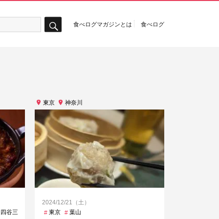
食べログマガジンとは
食べログ
検
索
東京
神奈川
2024/12/21（土）
四谷三丁目
大手町
東京
恵比寿
葉山
新宿
新宿三丁目
都庁前
阿佐ケ谷
高