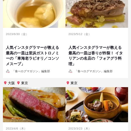
2023/6/30（金）
2023/5/12（金）
人気インスタグラマーが教える
人気インスタグラマーが教える
最高の一皿は里浜ガストロノミ
最高の一皿は香りが炸裂！ イタ
ーの「車海老ラビオリ／コンソ
リアンの名店の「フォアグラ料
メスープ」
理」
投
投
「食べログマガジン」編集部
「食べログマガジン」編集部
稿
稿
者
者
大阪
東京
東京
2023/4/6（木）
2023/3/23（木）