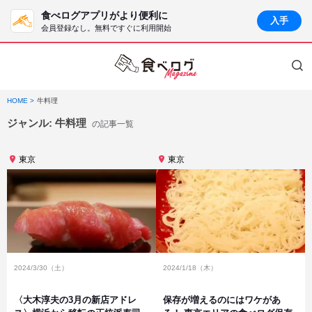
食べログアプリがより便利に
入手
会員登録なし。無料ですぐに利用開始
HOME
牛料理
ジャンル:
牛料理
の記事一覧
東京
東京
2024/3/30（土）
2024/1/18（木）
〈大木淳夫の3月の新店アドレ
保存が増えるのにはワケがあ