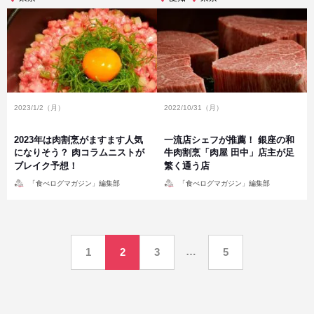
2023/1/2（月）
2022/10/31（月）
2023年は肉割烹がますます人気
一流店シェフが推薦！ 銀座の和
になりそう？ 肉コラムニストが
牛肉割烹「肉屋 田中」店主が足
ブレイク予想！
繁く通う店
投
投
「食べログマガジン」編集部
「食べログマガジン」編集部
稿
稿
者
者
投
…
1
2
3
5
稿
の