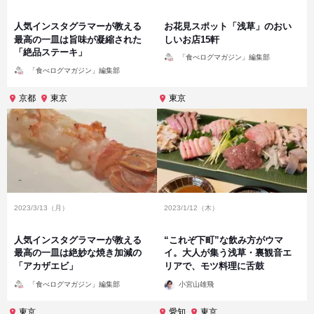
人気インスタグラマーが教える
お花見スポット「浅草」のおい
最高の一皿は旨味が凝縮された
しいお店15軒
「絶品ステーキ」
投
「食べログマガジン」編集部
稿
投
者
「食べログマガジン」編集部
稿
者
京都
東京
東京
2023/3/13（月）
2023/1/12（木）
人気インスタグラマーが教える
“これぞ下町”な飲み方がウマ
最高の一皿は絶妙な焼き加減の
イ。大人が集う浅草・裏観音エ
「アカザエビ」
リアで、モツ料理に舌鼓
投
投
「食べログマガジン」編集部
小宮山雄飛
稿
稿
者
者
東京
愛知
東京