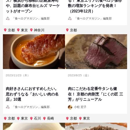
ス〉横浜から移転の正統派寿司
る！ 東京エリアの食べログ保存
や、話題の麻布台ヒルズ マーケ
数の増加ランキングを発表！
ットがオープン
（2023年12月）
投
投
「食べログマガジン」編集部
「食べログマガジン」編集部
稿
稿
者
者
京都
東京
神奈川
京都
2023/11/23（木）
2023/8/25（金）
肉好きさんにおすすめしたい。
肉にこだわる定番牛タンも健
思わずうなる「おいしい肉の名
在！ 京都の肉割烹「にくの匠 三
店」10選
芳」がリニューアル
投
投
「食べログマガジン」編集部
小松 宏子
稿
稿
者
者
京都
東京
石川
長崎
京都
東京