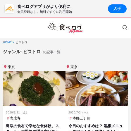
食べログアプリがより便利に
入手
会員登録なし。無料ですぐに利用開始
HOME
ビストロ
ジャンル:
ビストロ
の記事一覧
東京
東京
2026/7/31（金）
2026/7/2（木）
恵比寿
本郷三丁目
鳥取の食材で幸せな食体験。ス
今日のおすすめは？ 黒板メニュ