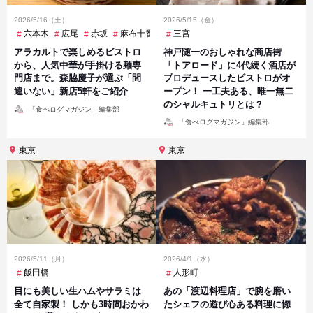
2026/5/16（土）
2026/5/15（金）
六本木
広尾
赤坂
麻布十番
三宮
アラカルトで楽しめるビストロ
神戸随一のおしゃれな商店街
から、人気中華が手掛ける麺専
「トアロード」に4代続く酒店が
門店まで。森脇慶子が選ぶ「間
プロデュースしたビストロがオ
違いない」新店5軒をご紹介
ープン！ 一工夫ある、唯一無二
のシャルキュトリとは？
投
「食べログマガジン」編集部
稿
投
者
「食べログマガジン」編集部
稿
者
東京
東京
2026/5/11（月）
2026/4/1（水）
飯田橋
人形町
目にも美しい生ハムやサラミは
あの「渡辺料理店」で腕を磨い
全て自家製！ しかも3時間おかわ
たシェフの遊び心ある料理に惚