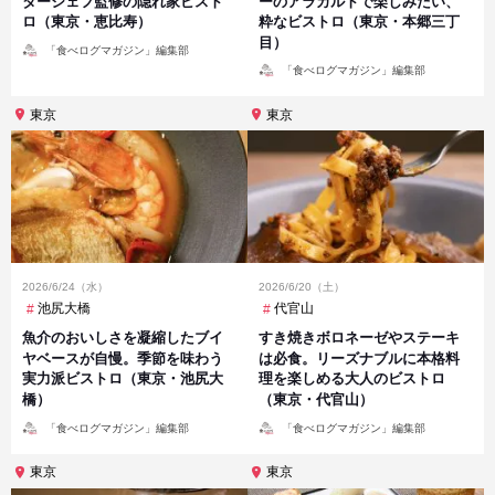
ターシェフ監修の隠れ家ビスト
ーのアラカルトで楽しみたい、
ロ（東京・恵比寿）
粋なビストロ（東京・本郷三丁
目）
投
「食べログマガジン」編集部
稿
投
者
「食べログマガジン」編集部
稿
者
東京
東京
2026/6/24（水）
2026/6/20（土）
池尻大橋
代官山
魚介のおいしさを凝縮したブイ
すき焼きボロネーゼやステーキ
ヤベースが自慢。季節を味わう
は必食。リーズナブルに本格料
実力派ビストロ（東京・池尻大
理を楽しめる大人のビストロ
橋）
（東京・代官山）
投
投
「食べログマガジン」編集部
「食べログマガジン」編集部
稿
稿
者
者
東京
東京