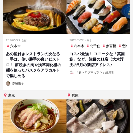
2026/5/29（金）
2026/5/27（水）
六本木
六本木
北千住
参宮橋
恵比寿
あの星付きレストランの次なる
コスパ最強！ ユニークな「英国
一手は、使い勝手の良いビスト
鮨」など、注目の11店〈大木淳
ロ！ 薪焼きの肉や浅草開化楼の
夫の5月の新店アドレス〉
麺を使ったパスタをアラカルト
投
「食べログマガジン」編集部
稿
で楽しめる
者
投
森脇慶子
稿
者
東京
兵庫