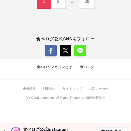
…
1
2
30
稿
の
ペ
食べログ公式SNSをフォロー
ー
ジ
食べログマガジンとは
食べログ
送
企業情報
利用規約
サイトマップ
お問い合わせ
り
(c)
Kakaku.com, Inc.
All Rights Reserved. 無断転載禁止
食べログ公式Instagram