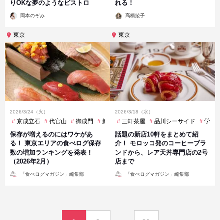
りOKな夢のようなビストロ
れる！
投
投
岡本のぞみ
高橋綾子
稿
稿
者
者
東京
東京
2026/3/24（火）
2026/3/18（水）
京成立石
代官山
御成門
新宿
三軒茶屋
新宿三丁目
品川シーサイド
新橋
神保町
学芸
飯田
保存が増えるのにはワケがあ
話題の新店10軒をまとめて紹
る！ 東京エリアの食べログ保存
介！ モロッコ発のコーヒーブラ
数の増加ランキングを発表！
ンドから、レア天丼専門店の2号
（2026年2月）
店まで
投
投
「食べログマガジン」編集部
「食べログマガジン」編集部
稿
稿
者
者
投