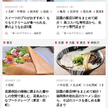
2024/11/25（月）
2024/9/12（木）
元町・中華街
桜木町
池袋
渋谷
亀有
白金高輪
吉祥寺
祖師ヶ谷大蔵
恵比寿
新富町
神泉
スイーツのプロがおすすめ！ も
話題の新店12軒をまとめて紹
りもりクリームが食べられる、
介！ 高コスパな寿司店から、生
夢のようなお店5選
ドーナツ専門店まで
投
投
「食べログマガジン」編集部
「食べログマガジン」編集部
稿
稿
者
者
東京
京都
大阪
東京
神奈川
2024/9/3（火）
2024/7/26（金）
田町
中目黒
丸太町
小伝馬町
新横
花屋併設の植物に囲まれた癒や
話題の新店8軒をまとめて紹介！
しの空間で楽しむ、花束みたい
福岡県外初出店のラーメン店か
なブーケクレープ（東京・田
ら、そばのコースを楽しめる新
町）
店まで