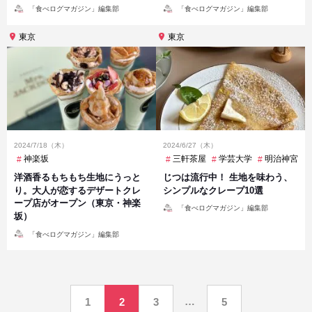
投
投
「食べログマガジン」編集部
「食べログマガジン」編集部
稿
稿
者
者
東京
東京
2024/7/18（木）
2024/6/27（木）
神楽坂
三軒茶屋
学芸大学
明治神宮前
洋酒香るもちもち生地にうっと
じつは流行中！ 生地を味わう、
り。大人が恋するデザートクレ
シンプルなクレープ10選
ープ店がオープン（東京・神楽
投
「食べログマガジン」編集部
稿
坂）
者
投
「食べログマガジン」編集部
稿
者
投
…
1
2
3
5