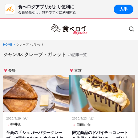
食べログアプリがより便利に
入手
会員登録なし。無料ですぐに利用開始
HOME
クレープ・ガレット
ジャンル:
クレープ・ガレット
の記事一覧
長野
東京
2025/4/29（火）
2025/4/23（水）
軽井沢
自由が丘
至高の「シュガーバタークレー
限定商品のドバイチョコレート