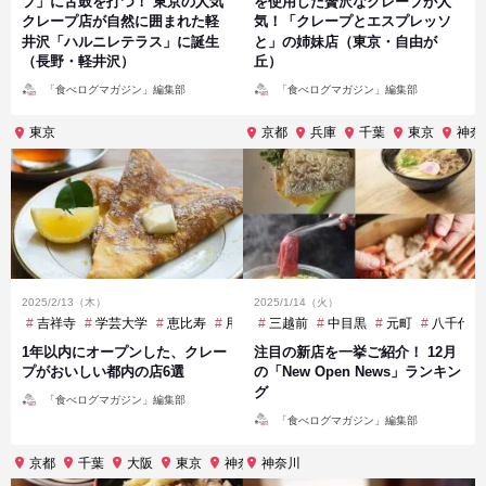
プ」に舌鼓を打つ！ 東京の人気
を使用した贅沢なクレープが人
クレープ店が自然に囲まれた軽
気！「クレープとエスプレッソ
井沢「ハルニレテラス」に誕生
と」の姉妹店（東京・自由が
（長野・軽井沢）
丘）
投
投
「食べログマガジン」編集部
「食べログマガジン」編集部
稿
稿
者
者
東京
京都
兵庫
千葉
東京
神奈
2025/2/13（木）
2025/1/14（火）
吉祥寺
学芸大学
恵比寿
用賀
三越前
田町
笹塚
中目黒
豪徳寺
元町
八千代緑
1年以内にオープンした、クレー
注目の新店を一挙ご紹介！ 12月
プがおいしい都内の店6選
の「New Open News」ランキン
グ
投
「食べログマガジン」編集部
稿
投
者
「食べログマガジン」編集部
稿
者
京都
千葉
大阪
東京
神奈川
神奈川