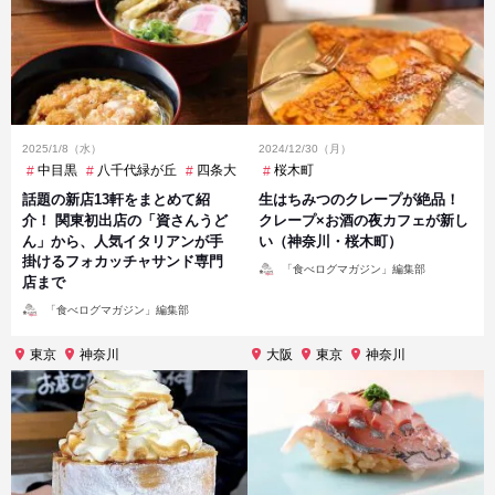
2025/1/8（水）
2024/12/30（月）
中目黒
八千代緑が丘
四条大宮
学芸大学
桜木町
川崎
日本橋
桜木町
話題の新店13軒をまとめて紹
生はちみつのクレープが絶品！
介！ 関東初出店の「資さんうど
クレープ×お酒の夜カフェが新し
ん」から、人気イタリアンが手
い（神奈川・桜木町）
掛けるフォカッチャサンド専門
投
「食べログマガジン」編集部
稿
店まで
者
投
「食べログマガジン」編集部
稿
者
東京
神奈川
大阪
東京
神奈川