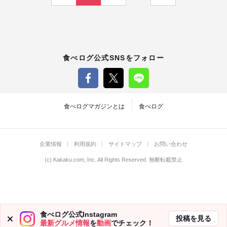
稿
の
ペ
食べログ公式SNSをフォロー
ー
ジ
食べログマガジンとは
食べログ
送
企業情報
利用規約
サイトマップ
お問い合わせ
り
(c)
Kakaku.com, Inc.
All Rights Reserved. 無断転載禁止
食べログ公式Instagram
投稿を見る
最新グルメ情報
を
動画
でチェック！