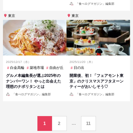
投
「食べログマガジン」編集部
稿
者
東京
東京
2025/12/17（水）
2025/11/20（木）
白金高輪
築地市場
自由が丘
日の出
グルメ本編集長が選ぶ2025年の
開業後、初！「フェアモント東
ナンバーワン！ やっと出会えた
京」のクリスマスアフタヌーン
理想のナポリタンとは
ティーがおいしそう♡
投
投
「食べログマガジン」編集部
「食べログマガジン」編集部
稿
稿
者
者
投
…
1
2
11
稿