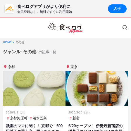
食べログアプリがより便利に
入手
会員登録なし。無料ですぐに利用開始
HOME
その他
ジャンル:
その他
の記事一覧
京都
東京
2026/8/3（月）
2026/5/20（水）
京都河原町
清水五条
新宿
祇園のママに聞く！ 京都で「500
5/20オープン！ 伊勢丹新宿店の