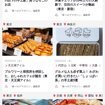
円以下の手土産」買うならこの
洋菓子エリアが19年ぶりの大刷
お店
新で、注目のスイーツが集結
（東京・新宿）
投
「食べログマガジン」編集部
稿
投
者
「食べログマガジン」編集部
稿
者
東京
東京
神奈川
2026/5/13（水）
2026/3/25（水）
天王洲アイル
代官山
元町・中華街
大森
市
ブルワリーと焙煎所を併設し
グルメな人も必ず喜ぶ！ わざわ
た、おしゃれカフェが誕生（東
ざ買いに行きたい「しょっぱい
京・天王洲アイル）
系」の手土産9選
投
投
「食べログマガジン」編集部
「食べログマガジン」編集部
稿
稿
者
者
東京
福井
京都
兵庫
岡山
愛知
東京