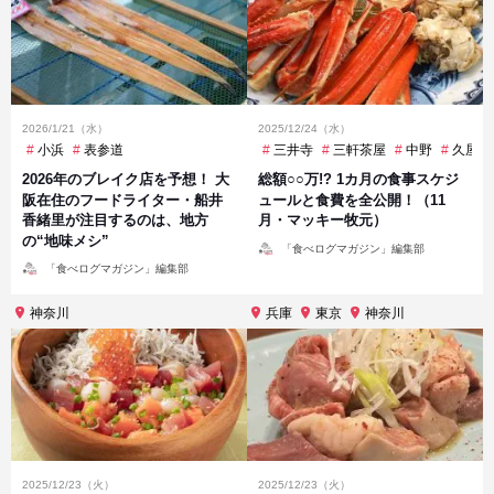
2026/1/21（水）
2025/12/24（水）
小浜
表参道
三井寺
三軒茶屋
中野
久屋大
2026年のブレイク店を予想！ 大
総額○○万!? 1カ月の食事スケジ
阪在住のフードライター・船井
ュールと食費を全公開！（11
香緒里が注目するのは、地方
月・マッキー牧元）
の“地味メシ”
投
「食べログマガジン」編集部
稿
投
者
「食べログマガジン」編集部
稿
者
神奈川
兵庫
東京
神奈川
2025/12/23（火）
2025/12/23（火）