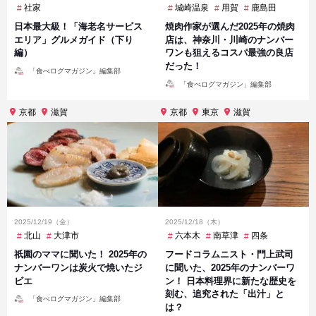
社家
城崎温泉
用賀
鹿島田
日本最大級！「海老名サービス
焼肉作家が選んだ2025年の焼肉
エリア」グルメガイド（下り
店は、神奈川・川崎のナンバー
編）
ワンも狙えるコスパ最強の良店
だった！
投
「食べログマガジン」編集部
稿
投
者
「食べログマガジン」編集部
稿
者
京都
滋賀
京都
東京
滋賀
2025/12/19（金）
2025/12/18（木）
北山
大津市
六本木
南草津
四条
祇園のママに聞いた！ 2025年の
フードコラムニスト・門上武司
ナンバーワンは炭火で焼いたジ
に聞いた、2025年のナンバーワ
ビエ
ン！ 日本料理界に新たな歴史を
刻む、追究された「出汁」と
投
「食べログマガジン」編集部
稿
は？
者