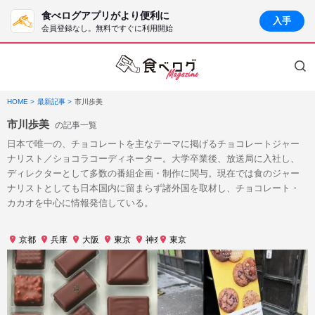
食べログアプリがより便利に
入手
会員登録なし。無料ですぐに利用開始
HOME
最新記事
市川歩美
市川歩美
の記事一覧
日本で唯一の、チョコレートを主なテーマに掲げるチョコレートジャー
ナリスト／ショコラコーディネーター。大学卒業後、放送局に入社し、
ディレクターとして多数の番組企画・制作に関与。現在では食のジャー
ナリストとしても日本国内に留まらず諸外国を取材し、チョコレート・
カカオを中心に情報発信している。
京都
兵庫
大阪
東京
神奈川
東京