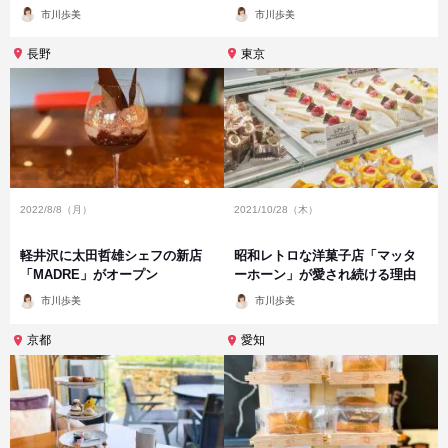
投
投
市川歩美
市川歩美
稿
稿
者
者
長野
東京
2022/8/8（月）
2021/10/28（木）
軽井沢に太田哲雄シェフの新店
昭和レトロな洋菓子店「マッタ
「MADRE」がオープン
ーホーン」が愛され続ける理由
投
投
市川歩美
市川歩美
稿
稿
者
者
京都
愛知