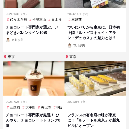
2026/1/30（金）
2024/11/1（金）
代々木八幡
摂津本山
日比谷
東京
三越前
東京
松屋町
烏丸御池
表
チョコレート専門家が選ぶ、い
ついにパリから東京に。日本初
まどきバレンタイン10選
上陸「ル・ビスキュイ・アラ
ン・デュカス」の魅力とは？
投
市川歩美
稿
投
者
市川歩美
稿
者
東京
東京
2024/7/26（金）
2023/8/4（金）
三越前
大手町
恵比寿
明治神宮前
有楽町
表参道
銀座
チョコレート専門家が厳選！ ひ
フランスの有名店の味が東京
んやり、チョコレートドリンク8
に！「ルノートル東京」が新丸
選
ビルにオープン