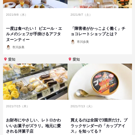
2021/9/8（水）
2021/8/7（土）
一度は食べたい！ ピエール・エ
「障害者がかっこよく働く」チ
ルメのシェフが手掛けるアフタ
ョコレートショップとは？
ヌーンティー
投
市川歩美
稿
投
者
市川歩美
稿
者
愛知
愛知
2021/7/15（木）
2021/7/13（火）
お財布にやさしい、レトロかわ
買えるのは全国で3箇所だけ。ブ
いいお菓子がズラリ。地元に愛
ラックサンダーの「カップアイ
される洋菓子店
ス」を知ってる？