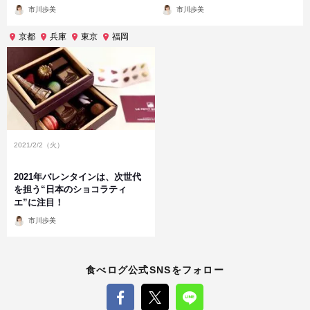
投
投
市川歩美
市川歩美
稿
稿
者
者
京都
兵庫
東京
福岡
2021/2/2（火）
2021年バレンタインは、次世代
を担う“日本のショコラティ
エ”に注目！
投
市川歩美
稿
者
食べログ公式SNSをフォロー