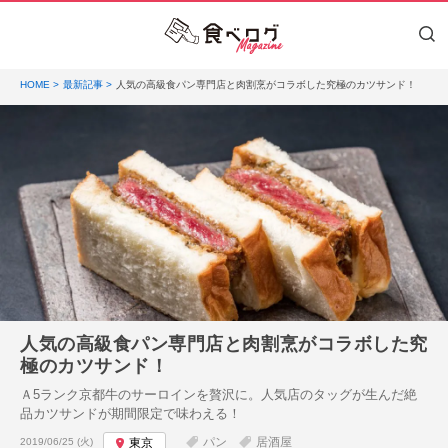
HOME
最新記事
人気の高級食パン専門店と肉割烹がコラボした究極のカツサンド！
人気の高級食パン専門店と肉割烹がコラボした究
極のカツサンド！
Ａ5ランク京都牛のサーロインを贅沢に。人気店のタッグが生んだ絶
品カツサンドが期間限定で味わえる！
投稿日:
パン
居酒屋
2019/06/25 (火)
東京