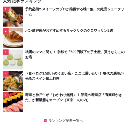
人気記事ランキング
予約必須!! スイーツのプロが推薦する唯一無二の絶品シュークリ
ーム
パン愛好家がおすすめするサックサクのクロワッサン5選
祇園のママに聞く！ 京都で「500円以下の手土産」買うならこの
お店
〈食べログ3.5以下のうまい店〉ここは通いたい！ 現代の感性が
光るスペイン郷土料理
寿司と神戸牛が「おかわり無料」！ 話題の寿司店「有楽町かき
だ」が新業態をオープン（東京・丸の内）
ランキング記事一覧へ