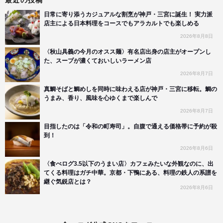
日常に寄り添うカジュアルな割烹が神戸・三宮に誕生！ 実力派
店主による日本料理をコースでもアラカルトでも楽しめる
2026年8月8日
〈秋山具義の今月のオスス麺〉有名店出身の店主がオープンし
た、スープが濃くておいしいラーメン店
2026年8月7日
真鯛そばと鯛めしを同時に味わえる店が神戸・三宮に移転。鯛の
うまみ、香り、風味を心ゆくまで楽しんで
2026年8月7日
目指したのは「令和の町寿司」。自腹で通える価格帯に予約が殺
到！
2026年8月6日
〈食べログ3.5以下のうまい店〉カフェみたいな外観なのに、出
てくる料理はガチ中華。京都・下鴨にある、料理の鉄人の系譜を
継ぐ気鋭店とは？
2026年8月6日