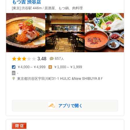
もつ吉 渋谷店
[東京] 渋谷駅 446m / 居酒屋、もつ鍋、肉料理
3.48
657
人
￥4,000～￥4,999
￥1,000～￥1,999
-
東京都渋谷区宇田川町31-1 HULIC &New SHIBUYA 8Ｆ
アプリで開く