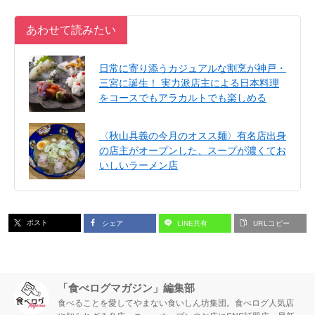
あわせて読みたい
日常に寄り添うカジュアルな割烹が神戸・
三宮に誕生！ 実力派店主による日本料理
をコースでもアラカルトでも楽しめる
〈秋山具義の今月のオスス麺〉有名店出身
の店主がオープンした、スープが濃くてお
いしいラーメン店
ポスト
シェア
LINE共有
URLコピー
「食べログマガジン」編集部
食べることを愛してやまない食いしん坊集団。食べログ人気店