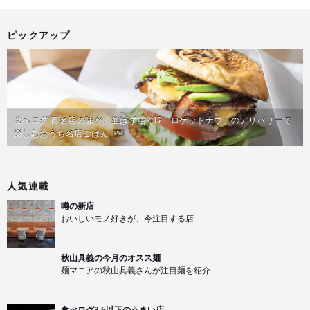
ピックアップ
食べログ 百名店の味が、並ばず届く!?「ロケットナウ」のデリバリーで
楽しむおうち名店ごはん
PR
人気連載
噂の新店
おいしいモノ好きが、今注目する店
秋山具義の今月のオスス麺
麺マニアの秋山具義さんが注目麺を紹介
食べログ3.5以下のうまい店