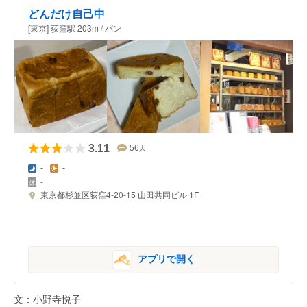
どんだけ自己中
[東京] 荻窪駅 203m / パン
3.11
56
人
-
-
-
東京都杉並区荻窪4-20-15 山田共同ビル 1F
アプリで開く
文：小野寺悦子