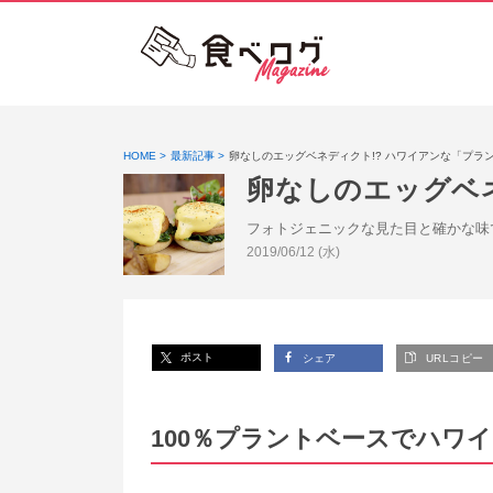
HOME
最新記事
卵なしのエッグベネディクト!? ハワイアンな「プラ
卵なしのエッグベ
フォトジェニックな見た目と確かな味
投稿日:
2019/06/12 (水)
ポスト
シェア
URLコピー
100％プラントベースでハワ