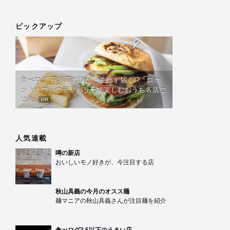
ピックアップ
食べログ 百名店の味が、並ばず届く!?「ロケ
ットナウ」のデリバリーで楽しむおうち名店ご
はん
PR
人気連載
噂の新店
おいしいモノ好きが、今注目する店
秋山具義の今月のオスス麺
麺マニアの秋山具義さんが注目麺を紹介