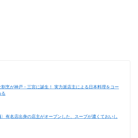
な割烹が神戸・三宮に誕生！ 実力派店主による日本料理をコー
める
麺〉有名店出身の店主がオープンした、スープが濃くておいし