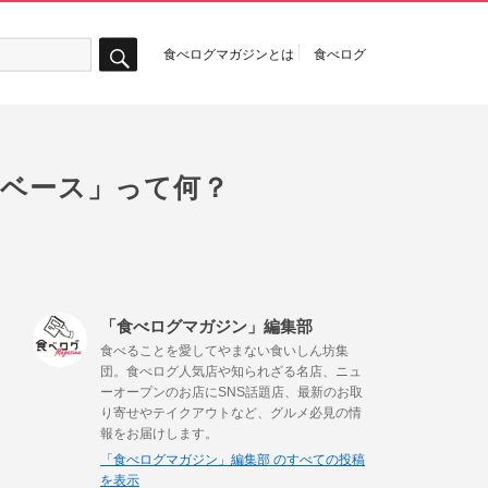
食べログマガジンとは
食べログ
検
索
トベース」って何？
「食べログマガジン」編集部
食べることを愛してやまない食いしん坊集
団。食べログ人気店や知られざる名店、ニュ
ーオープンのお店にSNS話題店、最新のお取
り寄せやテイクアウトなど、グルメ必見の情
報をお届けします。
「食べログマガジン」編集部 のすべての投稿
を表示