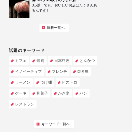
食べログ3.5以下のうまい店
3.5以下でも、おいしいお店はたくさんあ
るんです！
連載一覧へ
話題のキーワード
カフェ
焼肉
日本料理
とんかつ
イノベーティブ
フレンチ
焼き鳥
ラーメン
つけ麺
ビストロ
ケーキ
和菓子
かき氷
パン
レストラン
キーワード一覧へ