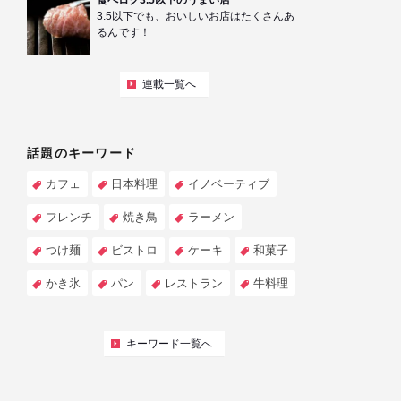
食べログ3.5以下のうまい店
3.5以下でも、おいしいお店はたくさんあ
るんです！
連載一覧へ
話題のキーワード
カフェ
日本料理
イノベーティブ
フレンチ
焼き鳥
ラーメン
つけ麺
ビストロ
ケーキ
和菓子
かき氷
パン
レストラン
牛料理
キーワード一覧へ