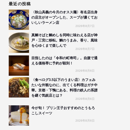
最近の投稿
〈秋山具義の今月のオスス麺〉有名店出身
の店主がオープンした、スープが濃くてお
いしいラーメン店
2026年8月7日
真鯛そばと鯛めしを同時に味わえる店が神
戸・三宮に移転。鯛のうまみ、香り、風味
を心ゆくまで楽しんで
2026年8月7日
目指したのは「令和の町寿司」。自腹で通
える価格帯に予約が殺到！
2026年8月6日
〈食べログ3.5以下のうまい店〉カフェみ
たいな外観なのに、出てくる料理はガチ中
華。京都・下鴨にある、料理の鉄人の系譜
を継ぐ気鋭店とは？
2026年8月6日
今が旬！ プリン王子おすすめのとうもろ
こしスイーツ
2026年8月6日