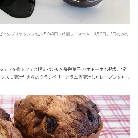
エのブリオッシュ包み 5,940円（特製ソースつき、3月2日、3日のみの
シェフが作るフェス限定パン初の発酵菓子 パネトーネも登場。“卒
カシスに漬けた大粒のクランベリーとラム酒漬けしたレーズンをたっ