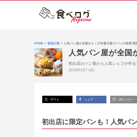
HOME
最新記事
人気パン屋が全国から！日本最大級の“パンの祭典”開
人気パン屋が全国
初出店のパン屋から人気シェフが作る
投稿日:
2019/02/27 (水)
ポスト
シェア
URLコピー
初出店に限定パンも！人気パ