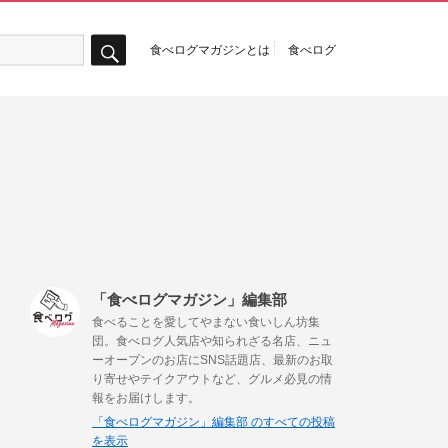
食べログマガジンとは
食べログ
検
索
！
「食べログマガジン」編集部
食べることを愛してやまない食いしん坊集
団。食べログ人気店や知られざる名店、ニュ
ーオープンのお店にSNS話題店、最新のお取
り寄せやテイクアウトなど、グルメ必見の情
報をお届けします。
「食べログマガジン」編集部 のすべての投稿
を表示