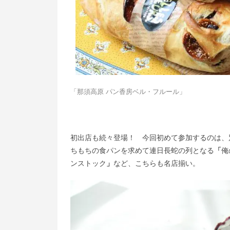
「那須高原 パン香房ベル・フルール」
初出店も続々登場！ 今回初めて参加するのは、
ちもちの食パンを求めて連日長蛇の列となる
「
俺
ンストック
」
など、こちらも名店揃い。