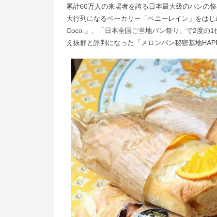
累計60万人の来場者を誇る日本最大級のパンの祭典
大行列になるベーカリー「ペニーレイン
」
をはじ
Coco.
」
、「日本全国ご当地パン祭り」で2度の1位を
え抜群と評判になった「メロンパン秘密基地HAPPy