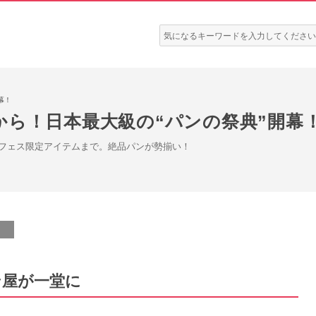
検
索:
幕！
から！日本最大級の“パンの祭典”開幕
フェス限定アイテムまで。絶品パンが勢揃い！
ン屋が一堂に