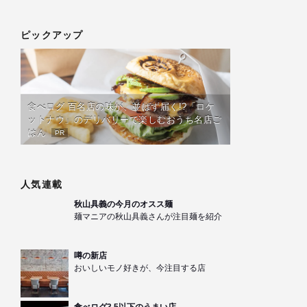
ピックアップ
食べログ 百名店の味が、並ばず届く!?「ロケ
ットナウ」のデリバリーで楽しむおうち名店ご
はん
PR
人気連載
秋山具義の今月のオスス麺
麺マニアの秋山具義さんが注目麺を紹介
噂の新店
おいしいモノ好きが、今注目する店