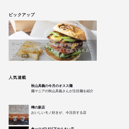
ピックアップ
食べログ 百名店の味が、並ばず届く!?「ロケ
ットナウ」のデリバリーで楽しむおうち名店ご
はん
PR
人気連載
秋山具義の今月のオスス麺
麺マニアの秋山具義さんが注目麺を紹介
噂の新店
おいしいモノ好きが、今注目する店