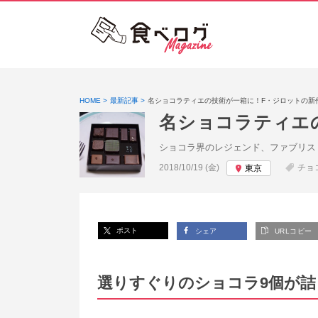
HOME
最新記事
名ショコラティエの技術が一箱に！F・ジロットの新
名ショコラティエ
ショコラ界のレジェンド、ファブリス
投稿日:
2018/10/19 (金)
チョ
東京
ポスト
シェア
URLコピー
選りすぐりのショコラ9個が詰