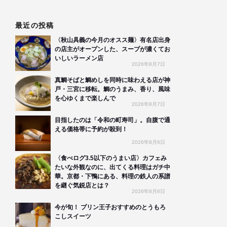
最近の投稿
〈秋山具義の今月のオスス麺〉有名店出身
の店主がオープンした、スープが濃くてお
いしいラーメン店
2026年8月7日
真鯛そばと鯛めしを同時に味わえる店が神
戸・三宮に移転。鯛のうまみ、香り、風味
を心ゆくまで楽しんで
2026年8月7日
目指したのは「令和の町寿司」。自腹で通
える価格帯に予約が殺到！
2026年8月6日
〈食べログ3.5以下のうまい店〉カフェみ
たいな外観なのに、出てくる料理はガチ中
華。京都・下鴨にある、料理の鉄人の系譜
を継ぐ気鋭店とは？
2026年8月6日
今が旬！ プリン王子おすすめのとうもろ
こしスイーツ