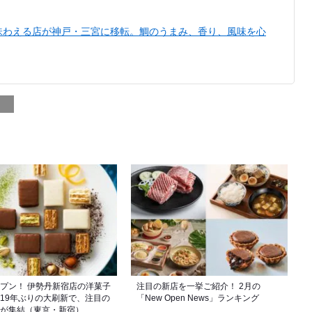
味わえる店が神戸・三宮に移転。鯛のうまみ、香り、風味を心
オープン！ 伊勢丹新宿店の洋菓子
注目の新店を一挙ご紹介！ 2月の
19年ぶりの大刷新で、注目の
「New Open News」ランキング
が集結（東京・新宿）