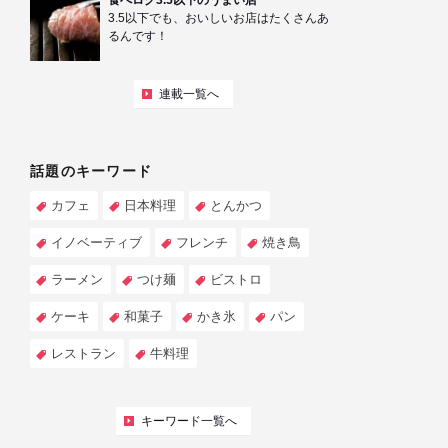
食べログ3.5以下のうまい店
3.5以下でも、おいしいお店はたくさんあ
るんです！
連載一覧へ
話題のキーワード
カフェ
日本料理
とんかつ
イノベーティブ
フレンチ
焼き鳥
ラーメン
つけ麺
ビストロ
ケーキ
和菓子
かき氷
パン
レストラン
牛料理
キーワード一覧へ