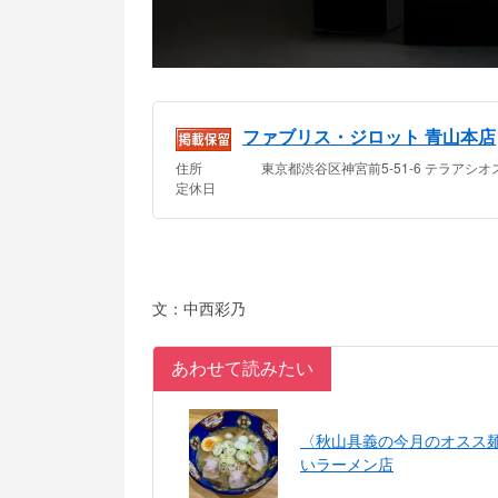
文：中西彩乃
あわせて読みたい
〈秋山具義の今月のオスス
いラーメン店