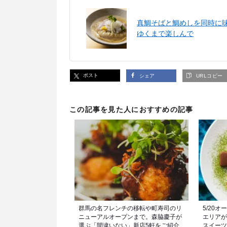
真鯛そばと鯛めしを同時に
ゆくまで楽しんで
ポスト
シェア
URLコピー
この記事を見た人におすすめの記事
群馬の名フレンチの移転や町寿司のリ
5/20
ニューアルオープンまで。森脇慶子が
エリアが
選ぶ「間違いない」新店5軒をご紹介
スイーツ