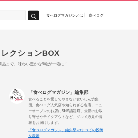
食べログマガジンとは
食べログ
検
索
レクションBOX
商品まで、味わい豊かな9粒が一箱に！
「食べログマガジン」編集部
食べることを愛してやまない食いしん坊集
団。食べログ人気店や知られざる名店、ニュ
ーオープンのお店にSNS話題店、最新のお取
り寄せやテイクアウトなど、グルメ必見の情
報をお届けします。
「食べログマガジン」編集部 のすべての投稿
を表示