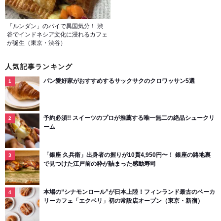
「ルンダン」のパイで異国気分！ 渋
谷でインドネシア文化に浸れるカフェ
が誕生（東京・渋谷）
人気記事ランキング
パン愛好家がおすすめするサックサクのクロワッサン5選
予約必須!! スイーツのプロが推薦する唯一無二の絶品シュークリ
ーム
「銀座 久兵衛」出身者の握りが10貫4,950円〜！ 銀座の路地裏
で見つけた江戸前の粋が詰まった感動寿司
本場の“シナモンロール”が日本上陸！フィンランド最古のベーカ
リーカフェ「エクベリ」初の常設店オープン（東京・新宿）