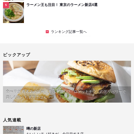
ラーメン王も注目！ 東京のラーメン新店4選
ランキング記事一覧へ
ピックアップ
食べログ 百名店の味が、並ばず届く!?「ロケットナウ」のデリバリーで
楽しむおうち名店ごはん
PR
人気連載
噂の新店
おいしいモノ好きが、今注目する店