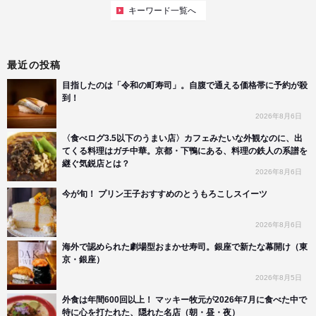
キーワード一覧へ
最近の投稿
目指したのは「令和の町寿司」。自腹で通える価格帯に予約が殺
到！
2026年8月6日
〈食べログ3.5以下のうまい店〉カフェみたいな外観なのに、出
てくる料理はガチ中華。京都・下鴨にある、料理の鉄人の系譜を
継ぐ気鋭店とは？
2026年8月6日
今が旬！ プリン王子おすすめのとうもろこしスイーツ
2026年8月6日
海外で認められた劇場型おまかせ寿司。銀座で新たな幕開け（東
京・銀座）
2026年8月5日
外食は年間600回以上！ マッキー牧元が2026年7月に食べた中で
特に心を打たれた、隠れた名店（朝・昼・夜）