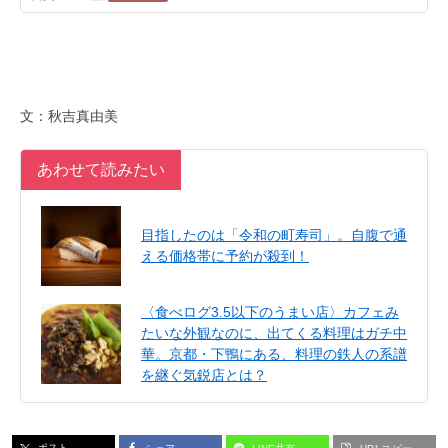
文：秋吉真由美
あわせて読みたい
目指したのは「令和の町寿司」。自腹で通
える価格帯に予約が殺到！
〈食べログ3.5以下のうまい店〉カフェみ
たいな外観なのに、出てくる料理はガチ中
華。京都・下鴨にある、料理の鉄人の系譜
を継ぐ気鋭店とは？
ポスト