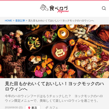
HOME
最新記事
見た目もかわいくておいしい！ヨックモックのハロウィンへ
見た目もかわいくておいしい！ヨックモックのハ
ロウィンへ
今年のハロウィンフードはもうチェックした？ ヨックモックのハロ
ウィン限定メニューで、美味しくて楽しいハロウィンを過ごそう。
投稿日:
カフェ
2018/09/30 (日)
東京