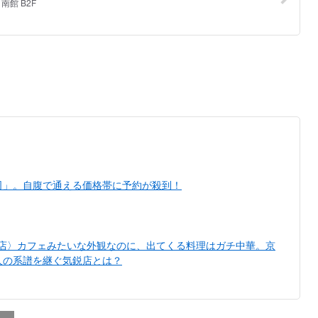
司」。自腹で通える価格帯に予約が殺到！
い店〉カフェみたいな外観なのに、出てくる料理はガチ中華。京
人の系譜を継ぐ気鋭店とは？