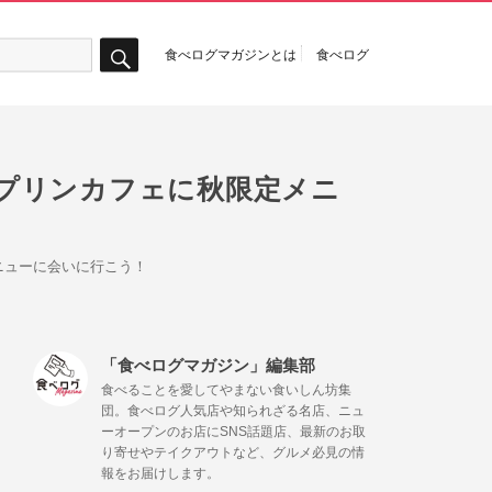
食べログマガジンとは
食べログ
検
索
プリンカフェに秋限定メニ
ニューに会いに行こう！
「食べログマガジン」編集部
食べることを愛してやまない食いしん坊集
団。食べログ人気店や知られざる名店、ニュ
ーオープンのお店にSNS話題店、最新のお取
り寄せやテイクアウトなど、グルメ必見の情
報をお届けします。