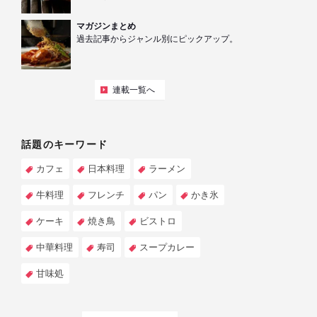
マガジンまとめ
過去記事からジャンル別にピックアップ。
連載一覧へ
話題のキーワード
カフェ
日本料理
ラーメン
牛料理
フレンチ
パン
かき氷
ケーキ
焼き鳥
ビストロ
中華料理
寿司
スープカレー
甘味処