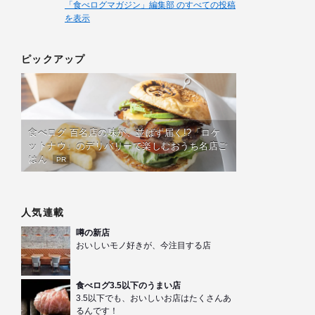
「食べログマガジン」編集部 のすべての投稿
を表示
ピックアップ
食べログ 百名店の味が、並ばず届く!?「ロケ
ットナウ」のデリバリーで楽しむおうち名店ご
はん
PR
人気連載
噂の新店
おいしいモノ好きが、今注目する店
食べログ3.5以下のうまい店
3.5以下でも、おいしいお店はたくさんあ
るんです！