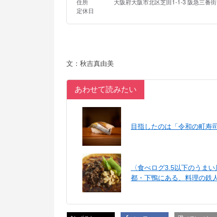
文：秋吉真由美
あわせて読みたい
目指したのは「令和の町寿
〈食べログ3.5以下のうま
都・下鴨にある、料理の鉄