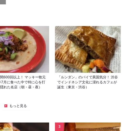
間600回以上！ マッキー牧元
「ルンダン」のパイで異国気分！ 渋谷
6年7月に食べた中で特に心を打
でインドネシア文化に浸れるカフェが
隠れた名店（朝・昼・夜）
誕生（東京・渋谷）
もっと見る