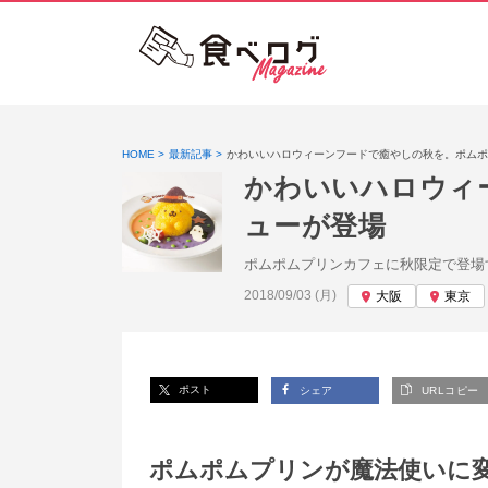
HOME
最新記事
かわいいハロウィーンフードで癒やしの秋を。ポムポ
かわいいハロウィ
ューが登場
ポムポムプリンカフェに秋限定で登場
投稿日:
2018/09/03 (月)
大阪
東京
ポスト
シェア
URLコピー
ポムポムプリンが魔法使いに