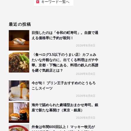
キーワード一覧へ
最近の投稿
目指したのは「令和の町寿司」。自腹で通
える価格帯に予約が殺到！
2026年8月6日
〈食べログ3.5以下のうまい店〉カフェみ
たいな外観なのに、出てくる料理はガチ中
華。京都・下鴨にある、料理の鉄人の系譜
を継ぐ気鋭店とは？
2026年8月6日
今が旬！ プリン王子おすすめのとうもろ
こしスイーツ
2026年8月6日
海外で認められた劇場型おまかせ寿司。銀
座で新たな幕開け（東京・銀座）
2026年8月5日
外食は年間600回以上！ マッキー牧元が