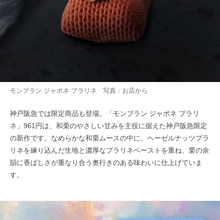
モンブラン ジャポネ プラリネ 写真：お店から
神戸阪急では限定商品も登場。「モンブラン ジャポネ プラリ
ネ」961円は、和栗のやさしい甘みを主役に据えた神戸阪急限定
の新作です。なめらかな和栗ムースの中に、ヘーゼルナッツプラ
リネを練り込んだ生地と濃厚なプラリネペーストを重ね、栗の余
韻に香ばしさが重なり合う奥行きのある味わいに仕上げていま
す。