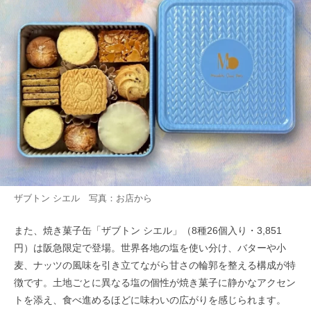
ザブトン シエル 写真：お店から
また、焼き菓子缶「ザブトン シエル」（8種26個入り・3,851
円）は阪急限定で登場。世界各地の塩を使い分け、バターや小
麦、ナッツの風味を引き立てながら甘さの輪郭を整える構成が特
徴です。土地ごとに異なる塩の個性が焼き菓子に静かなアクセン
トを添え、食べ進めるほどに味わいの広がりを感じられます。