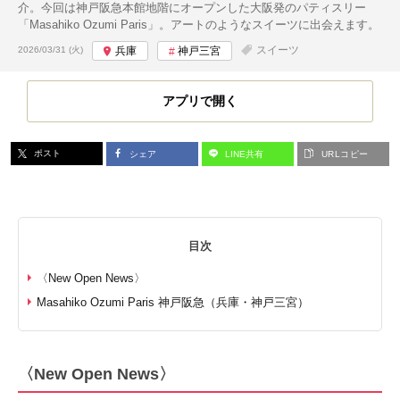
介。今回は神戸阪急本館地階にオープンした大阪発のパティスリー
「Masahiko Ozumi Paris」。アートのようなスイーツに出会えます。
投稿日:
スイーツ
2026/03/31 (火)
兵庫
神戸三宮
アプリで開く
ポスト
シェア
LINE共有
URLコピー
目次
〈New Open News〉
Masahiko Ozumi Paris 神戸阪急（兵庫・神戸三宮）
〈New Open News〉