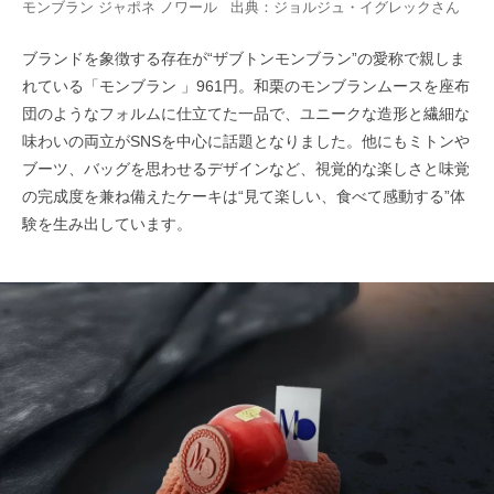
モンブラン ジャポネ ノワール 出典：
ジョルジュ・イグレック
さん
ブランドを象徴する存在が“ザブトンモンブラン”の愛称で親しま
れている「モンブラン 」961円。和栗のモンブランムースを座布
団のようなフォルムに仕立てた一品で、ユニークな造形と繊細な
味わいの両立がSNSを中心に話題となりました。他にもミトンや
ブーツ、バッグを思わせるデザインなど、視覚的な楽しさと味覚
の完成度を兼ね備えたケーキは“見て楽しい、食べて感動する”体
験を生み出しています。