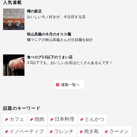
人気連載
噂の新店
おいしいモノ好きが、今注目する店
秋山具義の今月のオスス麺
麺マニアの秋山具義さんが注目麺を紹介
食べログ3.5以下のうまい店
3.5以下でも、おいしいお店はたくさんあるんです！
連載一覧へ
話題のキーワード
カフェ
焼肉
日本料理
とんかつ
イノベーティブ
フレンチ
焼き鳥
ラーメン