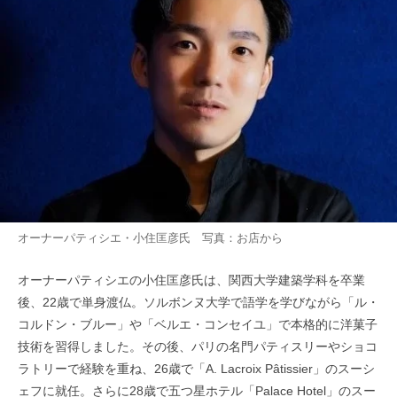
オーナーパティシエ・小住匡彦氏 写真：お店から
オーナーパティシエの小住匡彦氏は、関西大学建築学科を卒業
後、22歳で単身渡仏。ソルボンヌ大学で語学を学びながら「ル・
コルドン・ブルー」や「ベルエ・コンセイユ」で本格的に洋菓子
技術を習得しました。その後、パリの名門パティスリーやショコ
ラトリーで経験を重ね、26歳で「A. Lacroix Pâtissier」のスーシ
ェフに就任。さらに28歳で五つ星ホテル「Palace Hotel」のスー