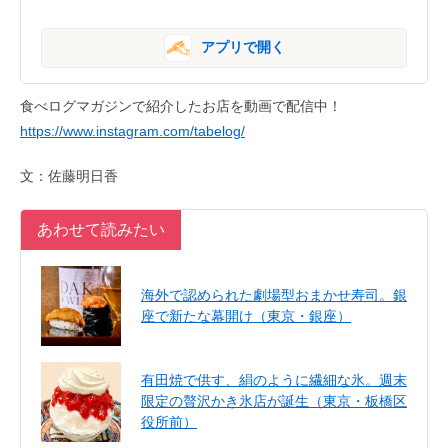
アプリで開く
食べログマガジンで紹介したお店を動画で配信中！
https://www.instagram.com/tabelog/
文：佐藤明日香
あわせて読みたい
海外で認められた劇場型おまかせ寿司。銀
座で新たな幕開け（東京・銀座）
有田焼で供す、絹のように繊細な氷。週末
限定の贅沢かき氷店が誕生（東京・板橋区
役所前）