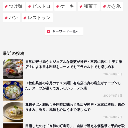
つけ麺
ビストロ
ケーキ
和菓子
かき氷
パン
レストラン
キーワード一覧へ
最近の投稿
日常に寄り添うカジュアルな割烹が神戸・三宮に誕生！ 実力派
店主による日本料理をコースでもアラカルトでも楽しめる
2026年8月8日
〈秋山具義の今月のオスス麺〉有名店出身の店主がオープンし
た、スープが濃くておいしいラーメン店
2026年8月7日
真鯛そばと鯛めしを同時に味わえる店が神戸・三宮に移転。鯛の
うまみ、香り、風味を心ゆくまで楽しんで
2026年8月7日
目指したのは「令和の町寿司」。自腹で通える価格帯に予約が殺