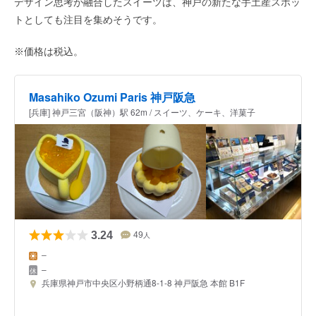
デザイン思考が融合したスイーツは、神戸の新たな手土産スポッ
トとしても注目を集めそうです。
※価格は税込。
Masahiko Ozumi Paris 神戸阪急
[兵庫] 神戸三宮（阪神）駅 62m / スイーツ、ケーキ、洋菓子
3.24
49
人
–
–
兵庫県神戸市中央区小野柄通8-1-8 神戸阪急 本館 B1F