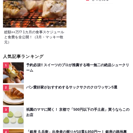
総額○○万!? 1カ月の食事スケジュール
と食費を全公開！（3月・マッキー牧
元）
人気記事ランキング
予約必須!! スイーツのプロが推薦する唯一無二の絶品シュークリ
ーム
パン愛好家がおすすめするサックサクのクロワッサン5選
祇園のママに聞く！ 京都で「500円以下の手土産」買うならこの
お店
「銀座 久兵衛」出身者の握りが10貫4,950円〜！ 銀座の路地裏