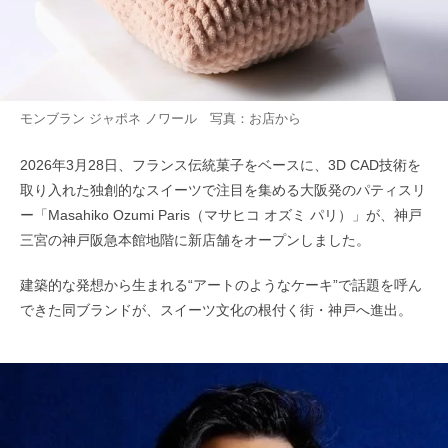
モンブラン ジャポネ ノワール 写真：お店から
2026年3月28日、フランス伝統菓子をベースに、3D CAD技術を
取り入れた独創的なスイーツで注目を集める大阪発のパティスリ
ー「Masahiko Ozumi Paris（マサヒコ オズミ パリ）」が、神戸
三宮の神戸阪急本館地階に新店舗をオープンしました。
建築的な発想から生まれる“アートのようなケーキ”で話題を呼ん
できた同ブランドが、スイーツ文化の根付く街・神戸へ進出。