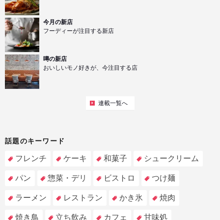
今月の新店
フーディーが注目する新店
噂の新店
おいしいモノ好きが、今注目する店
連載一覧へ
話題のキーワード
フレンチ
ケーキ
和菓子
シュークリーム
パン
惣菜・デリ
ビストロ
つけ麺
ラーメン
レストラン
かき氷
焼肉
焼き鳥
立ち飲み
カフェ
甘味処