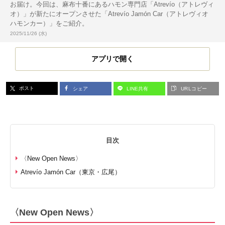
お届け。今回は、麻布十番にあるハモン専門店「Atrevío（アトレヴィ
オ）」が新たにオープンさせた「Atrevío Jamón Car（アトレヴィオ
ハモンカー）」をご紹介。
投稿日:
2025/11/26 (水)
アプリで開く
ポスト
シェア
LINE共有
URLコピー
目次
〈New Open News〉
Atrevío Jamón Car（東京・広尾）
〈New Open News〉