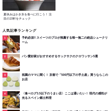
夏休みはかき氷を食べに行こう！ 注
目の10軒をチェック
人気記事ランキング
予約必須!! スイーツのプロが推薦する唯一無二の絶品シュークリ
ーム
パン愛好家がおすすめするサックサクのクロワッサン5選
祇園のママに聞く！ 京都で「500円以下の手土産」買うならこの
お店
〈食べログ3.5以下のうまい店〉ここは通いたい！ 現代の感性が
光るスペイン郷土料理