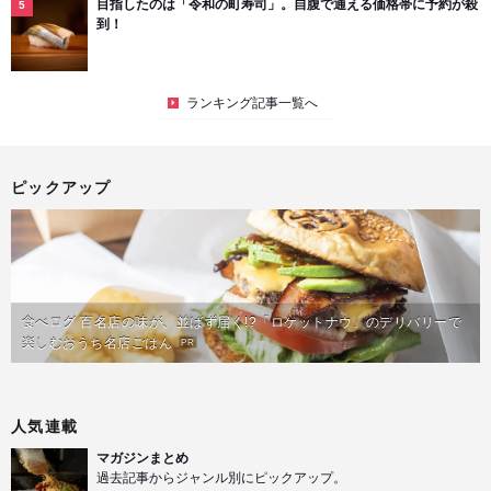
目指したのは「令和の町寿司」。自腹で通える価格帯に予約が殺
到！
ランキング記事一覧へ
ピックアップ
食べログ 百名店の味が、並ばず届く!?「ロケットナウ」のデリバリーで
楽しむおうち名店ごはん
PR
人気連載
マガジンまとめ
過去記事からジャンル別にピックアップ。