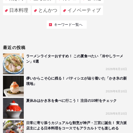
日本料理
とんかつ
イノベーティブ
キーワード一覧へ
最近の投稿
ラーメンライターおすすめ！ この夏食べたい「冷やしラーメ
ン」6選
2026年8月10日
儚いからこそ心に残る！ パティシエが辿り着いた「かき氷の新
境地」
2026年8月10日
夏休みはかき氷を食べに行こう！ 注目の10軒をチェック
2026年8月10日
日常に寄り添うカジュアルな割烹が神戸・三宮に誕生！ 実力派
店主による日本料理をコースでもアラカルトでも楽しめる