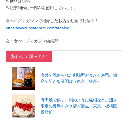
※価格は税込。
※記事制作に一部AIを使用しています。
食べログマガジンで紹介したお店を動画で配信中！
https://www.instagram.com/tabelog/
文：食べログマガジン編集部
あわせて読みたい
海外で認められた劇場型おまかせ寿司。銀
座で新たな幕開け（東京・銀座）
有田焼で供す、絹のように繊細な氷。週末
限定の贅沢かき氷店が誕生（東京・板橋区
役所前）