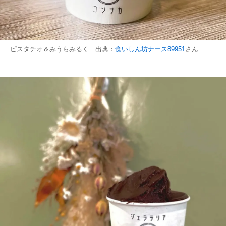
ピスタチオ＆みうらみるく 出典：
食いしん坊ナース89951
さん