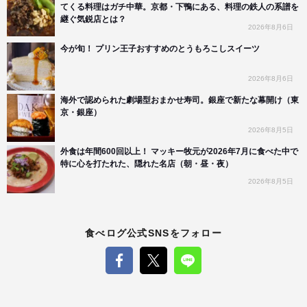
てくる料理はガチ中華。京都・下鴨にある、料理の鉄人の系譜を
継ぐ気鋭店とは？
2026年8月6日
今が旬！ プリン王子おすすめのとうもろこしスイーツ
2026年8月6日
海外で認められた劇場型おまかせ寿司。銀座で新たな幕開け（東
京・銀座）
2026年8月5日
外食は年間600回以上！ マッキー牧元が2026年7月に食べた中で
特に心を打たれた、隠れた名店（朝・昼・夜）
2026年8月5日
食べログ公式SNSをフォロー