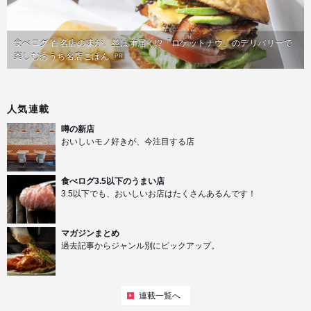
食べログ 百名店の味が、並ばず届く!?「ロケットナウ」のデリバリーで
楽しむおうち名店ごはん
PR
人気連載
噂の新店
おいしいモノ好きが、今注目する店
食べログ3.5以下のうまい店
3.5以下でも、おいしいお店はたくさんあるんです！
マガジンまとめ
過去記事からジャンル別にピックアップ。
連載一覧へ