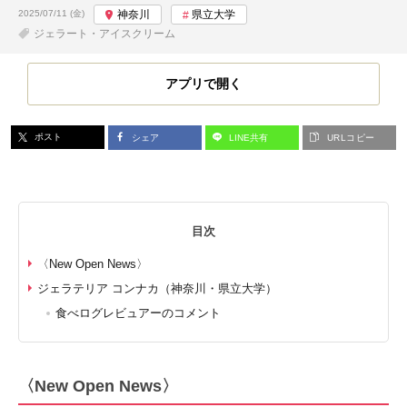
投稿日:
2025/07/11 (金)
神奈川
県立大学
ジェラート・アイスクリーム
アプリで開く
ポスト
シェア
LINE共有
URLコピー
目次
〈New Open News〉
ジェラテリア コンナカ（神奈川・県立大学）
食べログレビュアーのコメント
〈New Open News〉