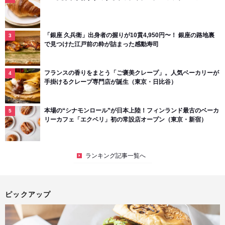
「銀座 久兵衛」出身者の握りが10貫4,950円〜！ 銀座の路地裏
で見つけた江戸前の粋が詰まった感動寿司
フランスの香りをまとう「ご褒美クレープ」。人気ベーカリーが
手掛けるクレープ専門店が誕生（東京・日比谷）
本場の“シナモンロール”が日本上陸！フィンランド最古のベーカ
リーカフェ「エクベリ」初の常設店オープン（東京・新宿）
ランキング記事一覧へ
ピックアップ