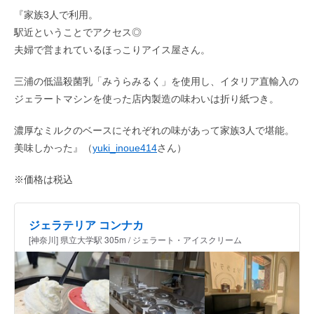
『家族3人で利用。
駅近ということでアクセス◎
夫婦で営まれているほっこりアイス屋さん。
三浦の低温殺菌乳「みうらみるく」を使用し、イタリア直輸入の
ジェラートマシンを使った店内製造の味わいは折り紙つき。
濃厚なミルクのベースにそれぞれの味があって家族3人で堪能。
美味しかった』（
yuki_inoue414
さん）
※価格は税込
ジェラテリア コンナカ
[神奈川] 県立大学駅 305m / ジェラート・アイスクリーム