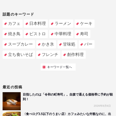
話題のキーワード
カフェ
日本料理
ラーメン
ケーキ
焼き鳥
ビストロ
中華料理
寿司
スープカレー
かき氷
甘味処
バー
立ち食いそば
フレンチ
創作料理
キーワード一覧へ
最近の投稿
目指したのは「令和の町寿司」。自腹で通える価格帯に予約が殺
到！
2026年8月6日
〈食べログ3.5以下のうまい店〉カフェみたいな外観なのに、出