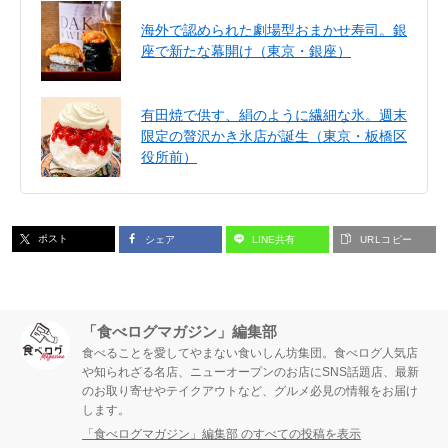
海外で認められた劇場型おまかせ寿司。銀
座で新たな幕開け（東京・銀座）
有田焼で供す、絹のように繊細な氷。週末
限定の贅沢かき氷店が誕生（東京・板橋区
役所前）
ポスト
シェア
LINE共有
URLコピー
「食べログマガジン」編集部
食べることを愛してやまない食いしん坊集団。食べログ人気店
や知られざる名店、ニューオープンのお店にSNS話題店、最新
のお取り寄せやテイクアウトなど、グルメ必見の情報をお届け
します。
「食べログマガジン」編集部 のすべての投稿を表示