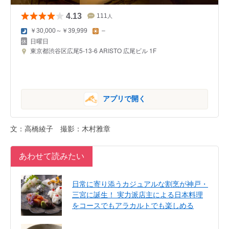
4.13
111
人
￥30,000～￥39,999
–
日曜日
東京都渋谷区広尾5-13-6 ARISTO 広尾ビル 1F
アプリで開く
文：高橋綾子 撮影：木村雅章
あわせて読みたい
日常に寄り添うカジュアルな割烹が神戸・
三宮に誕生！ 実力派店主による日本料理
をコースでもアラカルトでも楽しめる