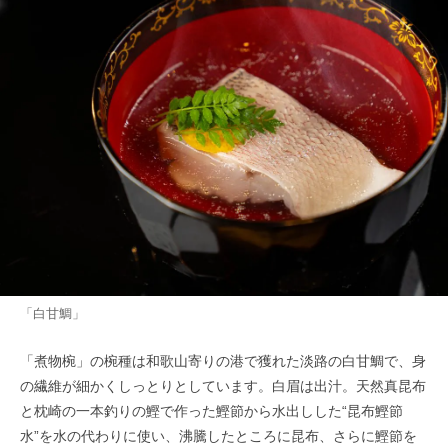
「白甘鯛」
「煮物椀」の椀種は和歌山寄りの港で獲れた淡路の白甘鯛で、身
の繊維が細かくしっとりとしています。白眉は出汁。天然真昆布
と枕崎の一本釣りの鰹で作った鰹節から水出しした“昆布鰹節
水”を水の代わりに使い、沸騰したところに昆布、さらに鰹節を