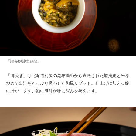
「蝦夷鮑炒土鍋飯」
「御凌ぎ」は北海道利尻の昆布漁師から直送された蝦夷鮑と米を
炒めて出汁をたっぷり吸わせた和風リゾット。仕上げに加える鮑
の肝がコクを、鮑の煮汁が味に深みを与えます。