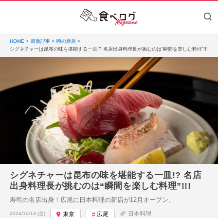
HOME
最新記事
噂の新店
シグネチャーは昆布の味を堪能する一皿!? 名店出身料理長が挑むのは“瞬間を楽しむ料理”!!!
シグネチャーは昆布の味を堪能する一皿!? 名店
出身料理長が挑むのは“瞬間を楽しむ料理”!!!
寿司の名店出身！広尾に日本料理の新店が12月オープン。
投稿日:
日本料理
2024/12/13 (金)
東京
広尾