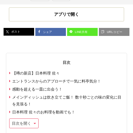
アプリで開く
ポスト
シェア
LINE共有
URLコピー
目次
【噂の新店】日本料理 佐々
エントランスからのアプローチで一気に料亭気分！
感動を超える一皿に出会う！
メインディッシュは炊き立てご飯！ 数十秒ごとの味の変化に目
を見張る！
日本料理 佐々のお料理を動画でも！
目次を開く