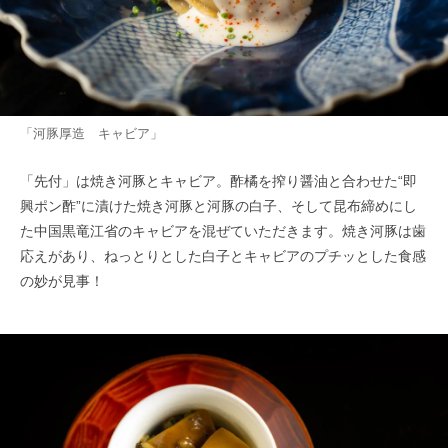
「河豚厚造 キャビア」
「先付」は焼き河豚とキャビア。酢橘を搾り醤油と合わせた“即
興ポン酢”に漬けた焼き河豚と河豚の白子、そして昆布締めにし
た中国黒竜江省のキャビアを混ぜていただきます。焼き河豚は歯
応えがあり、ねっとりとした白子とキャビアのプチッとした食感
の妙が見事！