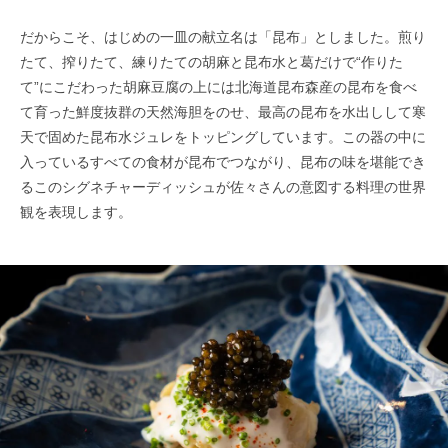
だからこそ、はじめの一皿の献立名は「昆布」としました。煎り
たて、搾りたて、練りたての胡麻と昆布水と葛だけで“作りた
て”にこだわった胡麻豆腐の上には北海道昆布森産の昆布を食べ
て育った鮮度抜群の天然海胆をのせ、最高の昆布を水出しして寒
天で固めた昆布水ジュレをトッピングしています。この器の中に
入っているすべての食材が昆布でつながり、昆布の味を堪能でき
るこのシグネチャーディッシュが佐々さんの意図する料理の世界
観を表現します。