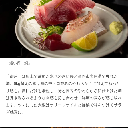
「迷い鰹 鯛」
「御造」は船上で締めた氷見の迷い鰹と淡路市岩屋港で獲れた
鯛。6kg超えの鰹は鮪の中トロ並みのやわらかさに加えてねっと
り感も。皮目だけを湯煎し、身と同等のやわらかさに仕上げた鯛
は弾き返されるような食感も持ち合わせ、鮮度の高さが感じ取れ
ます。ツマにした大根はオリーブオイルと酢橘で味をつけてサラ
ダ感覚に。