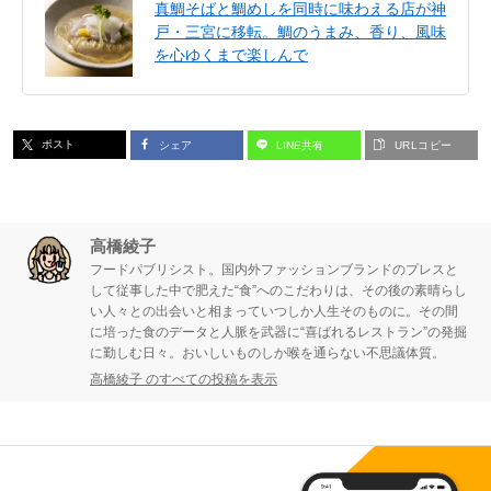
真鯛そばと鯛めしを同時に味わえる店が神
戸・三宮に移転。鯛のうまみ、香り、風味
を心ゆくまで楽しんで
ポスト
シェア
LINE共有
URLコピー
高橋綾子
フードパブリシスト。国内外ファッションブランドのプレスと
して従事した中で肥えた“食”へのこだわりは、その後の素晴らし
い人々との出会いと相まっていつしか人生そのものに。その間
に培った食のデータと人脈を武器に“喜ばれるレストラン”の発掘
に勤しむ日々。おいしいものしか喉を通らない不思議体質。
高橋綾子 のすべての投稿を表示