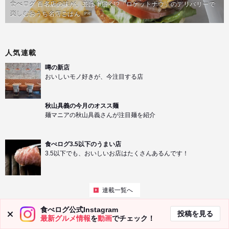
食べログ 百名店の味が、並ばず届く!?「ロケットナウ」のデリバリーで
楽しむおうち名店ごはん
PR
人気連載
噂の新店
おいしいモノ好きが、今注目する店
秋山具義の今月のオスス麺
麺マニアの秋山具義さんが注目麺を紹介
食べログ3.5以下のうまい店
3.5以下でも、おいしいお店はたくさんあるんです！
連載一覧へ
食べログ公式Instagram
投稿を見る
最新グルメ情報
を
動画
でチェック！