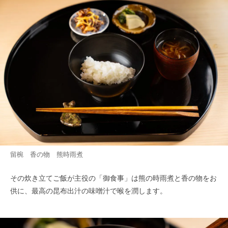
留椀 香の物 熊時雨煮
その炊き立てご飯が主役の「御食事」は熊の時雨煮と香の物をお
供に、最高の昆布出汁の味噌汁で喉を潤します。