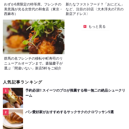
わずか6席限定の特等席。フレンチの
新たなファストフード？「おにどん」
美意識が光る次世代の和食店（東京・
など、注目の10店〈大木淳夫の7月の
西麻布）
新店アドレス〉
もっと見る
群馬の名フレンチの移転や町寿司のリ
ニューアルオープンまで。森脇慶子が
選ぶ「間違いない」新店5軒をご紹介
人気記事ランキング
予約必須!! スイーツのプロが推薦する唯一無二の絶品シュークリ
ーム
パン愛好家がおすすめするサックサクのクロワッサン5選