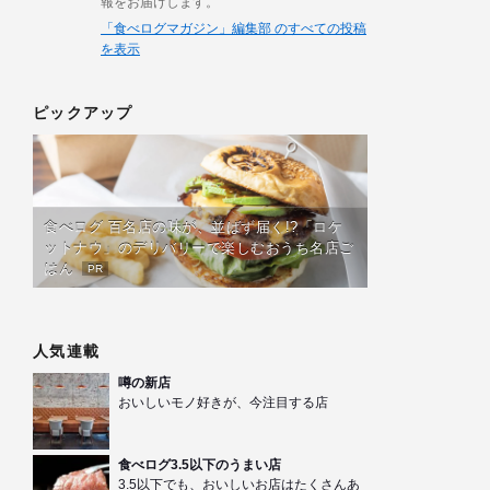
報をお届けします。
「食べログマガジン」編集部 のすべての投稿
を表示
ピックアップ
食べログ 百名店の味が、並ばず届く!?「ロケ
ットナウ」のデリバリーで楽しむおうち名店ご
はん
PR
人気連載
噂の新店
おいしいモノ好きが、今注目する店
食べログ3.5以下のうまい店
3.5以下でも、おいしいお店はたくさんあ