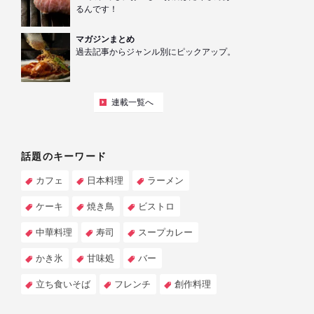
るんです！
マガジンまとめ
過去記事からジャンル別にピックアップ。
連載一覧へ
話題のキーワード
カフェ
日本料理
ラーメン
ケーキ
焼き鳥
ビストロ
中華料理
寿司
スープカレー
かき氷
甘味処
バー
立ち食いそば
フレンチ
創作料理