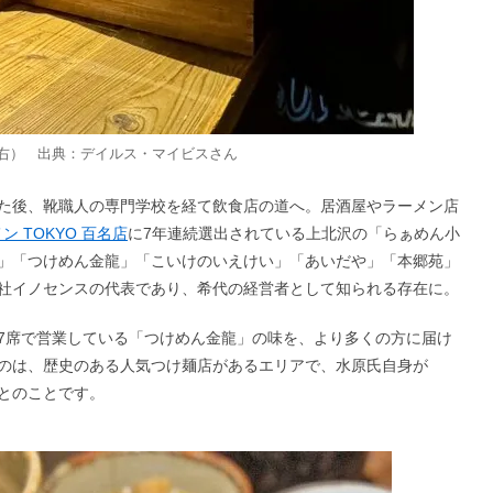
右） 出典：
デイルス・マイビス
さん
た後、靴職人の専門学校を経て飲食店の道へ。居酒屋やラーメン店
ン TOKYO 百名店
に7年連続選出されている上北沢の「らぁめん小
」「つけめん金龍」「こいけのいえけい」「あいだや」「本郷苑」
社イノセンスの代表であり、希代の経営者として知られる存在に。
7席で営業している「つけめん金龍」の味を、より多くの方に届け
のは、歴史のある人気つけ麺店があるエリアで、水原氏自身が
とのことです。