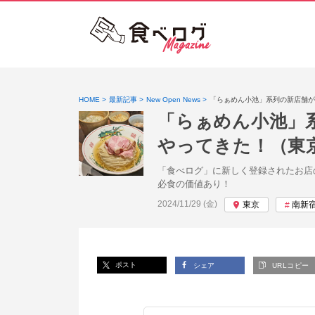
HOME
最新記事
New Open News
「らぁめん小池」系列の新店舗が
「らぁめん小池」
やってきた！（東
「食べログ」に新しく登録されたお店
必食の価値あり！
投稿日:
2024/11/29 (金)
東京
南新
ポスト
シェア
URLコピー