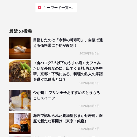
キーワード一覧へ
最近の投稿
目指したのは「令和の町寿司」。自腹で通
える価格帯に予約が殺到！
2026年8月6日
〈食べログ3.5以下のうまい店〉カフェみ
たいな外観なのに、出てくる料理はガチ中
華。京都・下鴨にある、料理の鉄人の系譜
を継ぐ気鋭店とは？
2026年8月6日
今が旬！ プリン王子おすすめのとうもろ
こしスイーツ
2026年8月6日
海外で認められた劇場型おまかせ寿司。銀
座で新たな幕開け（東京・銀座）
2026年8月5日