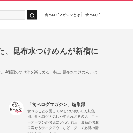
食べログマガジンとは
食べログ
検
索
た、昆布水つけめんが新宿に
。4種類のつけ汁を楽しめる「特上 昆布水つけめん」は
「食べログマガジン」編集部
食べることを愛してやまない食いしん坊集
団。食べログ人気店や知られざる名店、ニュ
ーオープンのお店にSNS話題店、最新のお取
り寄せやテイクアウトなど、グルメ必見の情