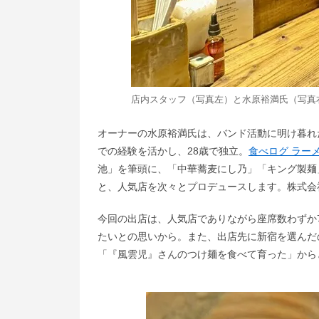
店内スタッフ（写真左）と水原裕満氏（写真
オーナーの水原裕満氏は、バンド活動に明け暮れ
での経験を活かし、28歳で独立。
食べログ ラーメ
池」を筆頭に、「中華蕎麦にし乃」「キング製麺
と、人気店を次々とプロデュースします。株式会
今回の出店は、人気店でありながら座席数わずか
たいとの思いから。また、出店先に新宿を選んだ
「『風雲児』さんのつけ麺を食べて育った」から