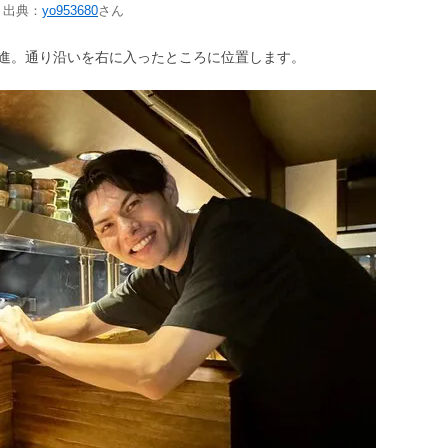
 出典：
yo953680
さん
進。通り沿いを右に入ったところに位置します。