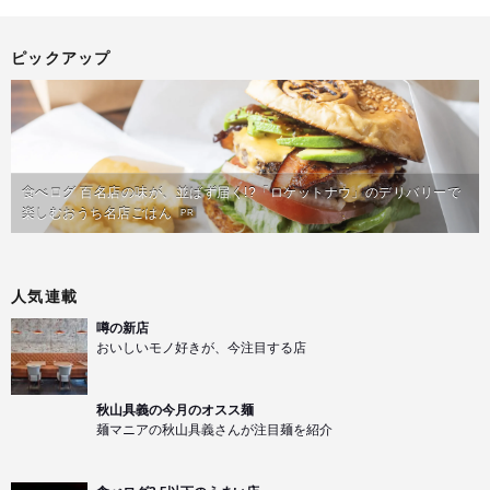
ピックアップ
食べログ 百名店の味が、並ばず届く!?「ロケットナウ」のデリバリーで
楽しむおうち名店ごはん
PR
人気連載
噂の新店
おいしいモノ好きが、今注目する店
秋山具義の今月のオスス麺
麺マニアの秋山具義さんが注目麺を紹介