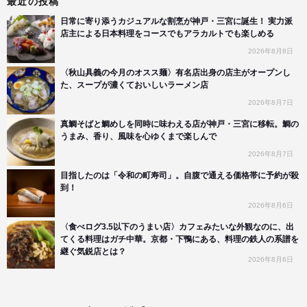
最近の投稿
日常に寄り添うカジュアルな割烹が神戸・三宮に誕生！ 実力派
店主による日本料理をコースでもアラカルトでも楽しめる
2026年8月8日
〈秋山具義の今月のオスス麺〉有名店出身の店主がオープンし
た、スープが濃くておいしいラーメン店
2026年8月7日
真鯛そばと鯛めしを同時に味わえる店が神戸・三宮に移転。鯛の
うまみ、香り、風味を心ゆくまで楽しんで
2026年8月7日
目指したのは「令和の町寿司」。自腹で通える価格帯に予約が殺
到！
2026年8月6日
〈食べログ3.5以下のうまい店〉カフェみたいな外観なのに、出
てくる料理はガチ中華。京都・下鴨にある、料理の鉄人の系譜を
継ぐ気鋭店とは？
2026年8月6日