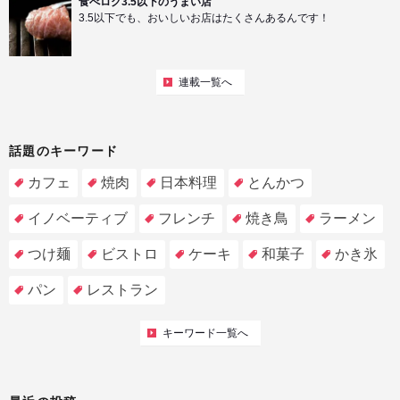
食べログ3.5以下のうまい店
3.5以下でも、おいしいお店はたくさんあるんです！
連載一覧へ
話題のキーワード
カフェ
焼肉
日本料理
とんかつ
イノベーティブ
フレンチ
焼き鳥
ラーメン
つけ麺
ビストロ
ケーキ
和菓子
かき氷
パン
レストラン
キーワード一覧へ