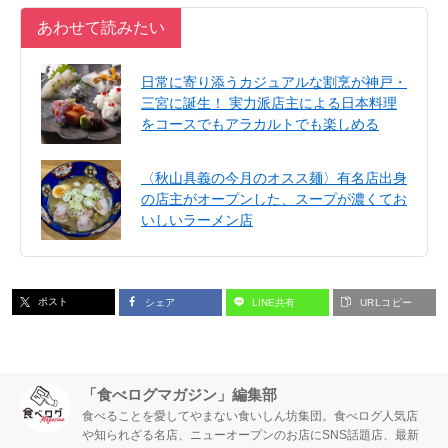
あわせて読みたい
日常に寄り添うカジュアルな割烹が神戸・
三宮に誕生！ 実力派店主による日本料理
をコースでもアラカルトでも楽しめる
〈秋山具義の今月のオスス麺〉有名店出身
の店主がオープンした、スープが濃くてお
いしいラーメン店
ポスト
シェア
LINE共有
URLコピー
「食べログマガジン」編集部
食べることを愛してやまない食いしん坊集団。食べログ人気店
や知られざる名店、ニューオープンのお店にSNS話題店、最新