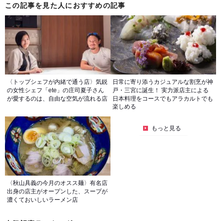
この記事を見た人におすすめの記事
〈トップシェフが内緒で通う店〉気鋭
日常に寄り添うカジュアルな割烹が神
の女性シェフ「ete」の庄司夏子さん
戸・三宮に誕生！ 実力派店主による
が愛するのは、自由な空気が流れる店
日本料理をコースでもアラカルトでも
楽しめる
もっと見る
〈秋山具義の今月のオスス麺〉有名店
出身の店主がオープンした、スープが
濃くておいしいラーメン店