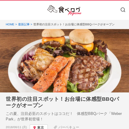
HOME
最新記事
世界初の注目スポット！お台場に体感型BBQパークがオープン
世界初の注目スポット！お台場に体感型BBQパ
ークがオープン
この夏、注目必至のスポットはココだ！ 体感型BBQパーク「Weber
Park」が世界初登場！
投稿日:
バーベキュー
2018/06/11 (月)
東京