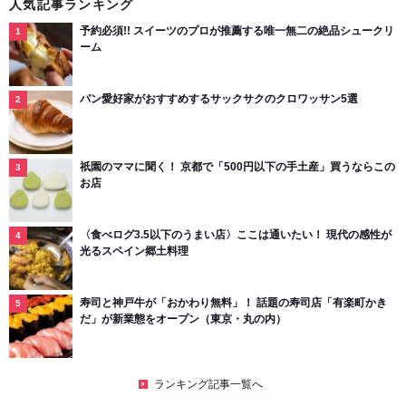
人気記事ランキング
予約必須!! スイーツのプロが推薦する唯一無二の絶品シュークリ
ーム
パン愛好家がおすすめするサックサクのクロワッサン5選
祇園のママに聞く！ 京都で「500円以下の手土産」買うならこの
お店
〈食べログ3.5以下のうまい店〉ここは通いたい！ 現代の感性が
光るスペイン郷土料理
寿司と神戸牛が「おかわり無料」！ 話題の寿司店「有楽町かき
だ」が新業態をオープン（東京・丸の内）
ランキング記事一覧へ