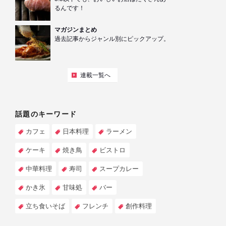
るんです！
マガジンまとめ
過去記事からジャンル別にピックアップ。
連載一覧へ
話題のキーワード
カフェ
日本料理
ラーメン
ケーキ
焼き鳥
ビストロ
中華料理
寿司
スープカレー
かき氷
甘味処
バー
立ち食いそば
フレンチ
創作料理