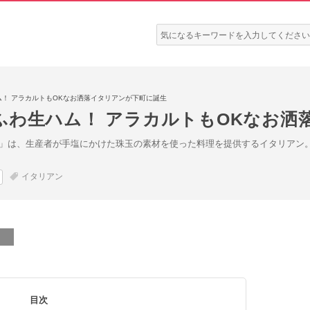
検
索:
！ アラカルトもOKなお洒落イタリアンが下町に誕生
ふわ生ハム！ アラカルトもOKなお洒
acol」は、生産者が手塩にかけた珠玉の素材を使った料理を提供するイタリ
イタリアン
目次