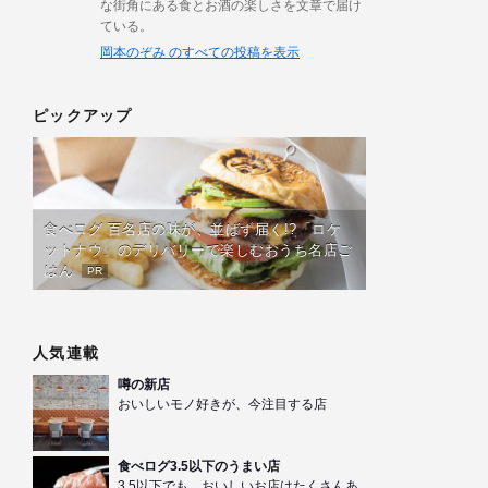
な街角にある食とお酒の楽しさを文章で届け
ている。
岡本のぞみ のすべての投稿を表示
ピックアップ
食べログ 百名店の味が、並ばず届く!?「ロケ
ットナウ」のデリバリーで楽しむおうち名店ご
はん
PR
人気連載
噂の新店
おいしいモノ好きが、今注目する店
食べログ3.5以下のうまい店
3.5以下でも、おいしいお店はたくさんあ