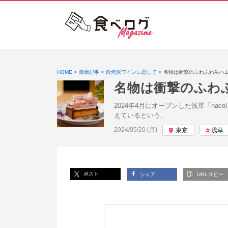
HOME
最新記事
自然派ワインに恋して
名物は衝撃のふわふわ生ハム
名物は衝撃のふわ
2024年4月にオープンした浅草「n
えているという。
投稿日:
2024/05/20 (月)
東京
浅草
ポスト
シェア
URLコピー