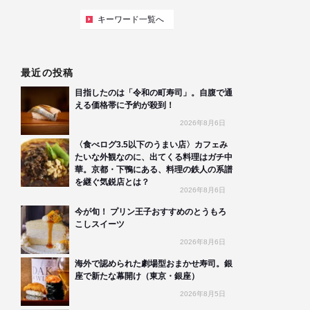
キーワード一覧へ
最近の投稿
目指したのは「令和の町寿司」。自腹で通
える価格帯に予約が殺到！
2026年8月6日
〈食べログ3.5以下のうまい店〉カフェみ
たいな外観なのに、出てくる料理はガチ中
華。京都・下鴨にある、料理の鉄人の系譜
を継ぐ気鋭店とは？
2026年8月6日
今が旬！ プリン王子おすすめのとうもろ
こしスイーツ
2026年8月6日
海外で認められた劇場型おまかせ寿司。銀
座で新たな幕開け（東京・銀座）
2026年8月5日