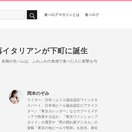
食べログマガジンとは
食べログ
検
索
落イタリアンが下町に誕生
アン。名物の生ハムは、ふわふわの食感で食べた人に衝撃を与
岡本のぞみ
ライター。日本ソムリエ協会認定ワインエキ
スパート、日本地ビール協会認定ビアテイス
ター／『東京カレンダー』などのフードメデ
ィアで執筆するほか、『東京ワインショップ
ガイド』の運営や『男の隠れ家デジタル』の
連載「東京の地ビールで乾杯」を担当。身近