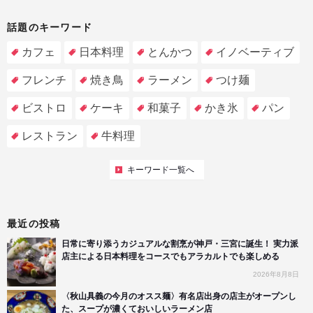
話題のキーワード
カフェ
日本料理
とんかつ
イノベーティブ
フレンチ
焼き鳥
ラーメン
つけ麺
ビストロ
ケーキ
和菓子
かき氷
パン
レストラン
牛料理
キーワード一覧へ
最近の投稿
日常に寄り添うカジュアルな割烹が神戸・三宮に誕生！ 実力派
店主による日本料理をコースでもアラカルトでも楽しめる
2026年8月8日
〈秋山具義の今月のオスス麺〉有名店出身の店主がオープンし
た、スープが濃くておいしいラーメン店