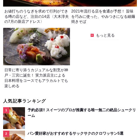
お値打ちのうなぎを求めて行列ができ
2021年流行る店を食通が予想！ 旨味
る噂の店など、注目の14店〈大木淳夫
を巧みに使った、やみつきになる細麺
の7月の新店アドレス〉
焼きそば
もっと見る
日常に寄り添うカジュアルな割烹が神
戸・三宮に誕生！ 実力派店主による
日本料理をコースでもアラカルトでも
楽しめる
人気記事ランキング
予約必須!! スイーツのプロが推薦する唯一無二の絶品シュークリ
ーム
パン愛好家がおすすめするサックサクのクロワッサン5選