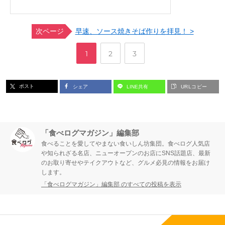
次ページ
早速、ソース焼きそば作りを拝見！ >
,
,
ペ
ペ
ペ
1
2
3
ー
ー
ー
ポスト
シェア
LINE共有
URLコピー
ジ
ジ
ジ
「食べログマガジン」編集部
食べることを愛してやまない食いしん坊集団。食べログ人気店
や知られざる名店、ニューオープンのお店にSNS話題店、最新
のお取り寄せやテイクアウトなど、グルメ必見の情報をお届け
します。
「食べログマガジン」編集部 のすべての投稿を表示