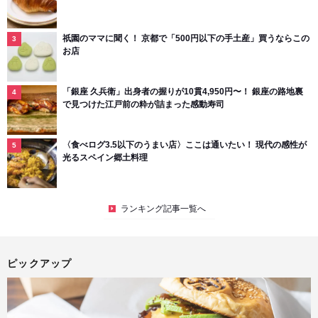
祇園のママに聞く！ 京都で「500円以下の手土産」買うならこの
お店
「銀座 久兵衛」出身者の握りが10貫4,950円〜！ 銀座の路地裏
で見つけた江戸前の粋が詰まった感動寿司
〈食べログ3.5以下のうまい店〉ここは通いたい！ 現代の感性が
光るスペイン郷土料理
ランキング記事一覧へ
ピックアップ