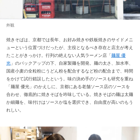
外観
焼きそばは、京都では長年、お好み焼きや鉄板焼きのサイドメニ
ューという位置づけだったが、主役となるべき存在と店主が考え
たことがきっかけ。行列の絶えない人気ラーメン店「
麺屋 優
光
」のバックアップの下、自家製麺を開発。麺の太さ、加水率、
国産小麦の全粒粉にうどん粉を配合するなど粉の配合まで、時間
をかけて試行錯誤したという。味の決め手のソースも研究を重ね
「麺屋 優光」のかえしに、京都にある老舗ソース店のソースを
合わせ、徹底的に焼きそばを吟味している。焼きそばの麺は太麺
か細麺を、味付けはソースか塩を選択でき、自由度が高いのもう
れしい。