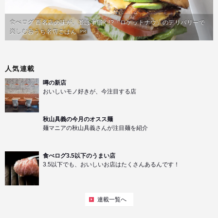
食べログ 百名店の味が、並ばず届く!?「ロケットナウ」のデリバリーで
楽しむおうち名店ごはん
PR
人気連載
噂の新店
おいしいモノ好きが、今注目する店
秋山具義の今月のオスス麺
麺マニアの秋山具義さんが注目麺を紹介
食べログ3.5以下のうまい店
3.5以下でも、おいしいお店はたくさんあるんです！
連載一覧へ