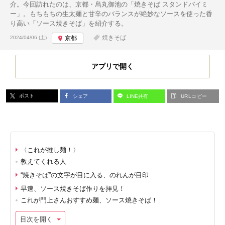
介。今回訪れたのは、京都・烏丸御池の「焼きそば スタンドバイミ
ー」。もちもちの生太麺と甘辛のバランスが絶妙なソースを使った香
り高い「ソース焼きそば」を紹介する。
投稿日:
焼きそば
2024/04/06 (土)
京都
アプリで開く
ポスト
シェア
LINE共有
URLコピー
〈これが推し麺！〉
教えてくれる人
“焼きそば”の文字が目に入る、のれんが目印
早速、ソース焼きそば作りを拝見！
これが門上さんおすすめ麺、ソース焼きそば！
目次を開く