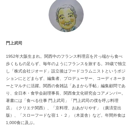
門上武司
1952年大阪生まれ。関西中のフランス料理店を片っ端から食べ
歩くももの足らず、毎年のようにフランスを旅する。39歳で独立
し「株式会社ジオード」設立後はフードコラムニストというポジ
ションにとどまらず、編集者、プロデューサー、コーディネータ
ーとマルチに活躍。関西の食雑誌「あまから手帖」編集顧問であ
り、全日本・食学会副理事長、関西食文化研究会コアメンバー。
著書には「食べる仕事 門上武司」「門上武司の僕を呼ぶ料理
店」（クリエテ関西）、「京料理、おあがりやす」（廣済堂出
版）、「スローフードな宿１・２」（木楽舎）など。年間外食は
1,000食に及ぶ。