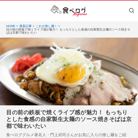
HOME
最新記事
これが推し麺！
目の前の鉄板で焼くライブ感が魅力！ もっちりとした食感の自家製生太麺のソース焼きそ
ばは京都で味わいたい
目の前の鉄板で焼くライブ感が魅力！ もっちり
とした食感の自家製生太麺のソース焼きそばは京
都で味わいたい
食べロググルメ著名人・門上武司さんがお気に入りの推し麺をご紹