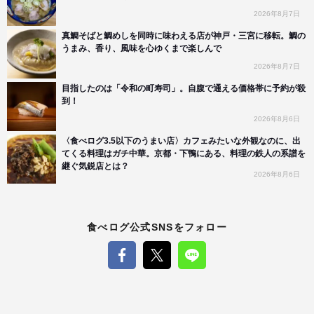
2026年8月7日
真鯛そばと鯛めしを同時に味わえる店が神戸・三宮に移転。鯛の
うまみ、香り、風味を心ゆくまで楽しんで
2026年8月7日
目指したのは「令和の町寿司」。自腹で通える価格帯に予約が殺
到！
2026年8月6日
〈食べログ3.5以下のうまい店〉カフェみたいな外観なのに、出
てくる料理はガチ中華。京都・下鴨にある、料理の鉄人の系譜を
継ぐ気鋭店とは？
2026年8月6日
食べログ公式SNSをフォロー