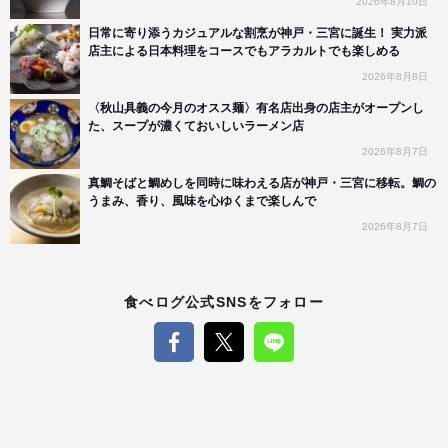
2026年8月10日
日常に寄り添うカジュアルな割烹が神戸・三宮に誕生！ 実力派
店主による日本料理をコースでもアラカルトでも楽しめる
2026年8月8日
〈秋山具義の今月のオスス麺〉有名店出身の店主がオープンし
た、スープが濃くておいしいラーメン店
2026年8月7日
真鯛そばと鯛めしを同時に味わえる店が神戸・三宮に移転。鯛の
うまみ、香り、風味を心ゆくまで楽しんで
2026年8月7日
食べログ公式SNSをフォロー