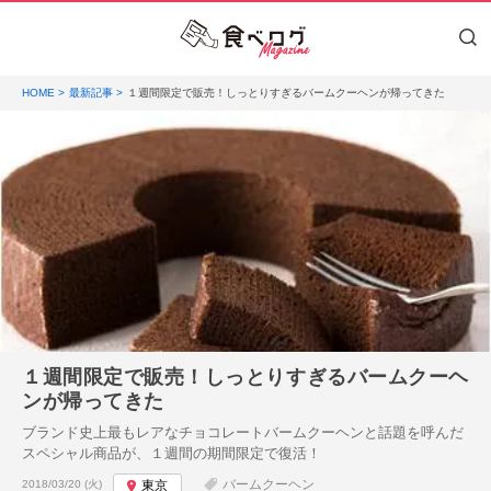
HOME
最新記事
１週間限定で販売！しっとりすぎるバームクーヘンが帰ってきた
１週間限定で販売！しっとりすぎるバームクーヘ
ンが帰ってきた
ブランド史上最もレアなチョコレートバームクーヘンと話題を呼んだ
スペシャル商品が、１週間の期間限定で復活！
投稿日:
バームクーヘン
2018/03/20 (火)
東京