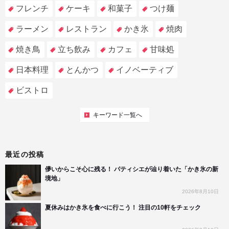
フレンチ
ケーキ
和菓子
つけ麺
ラーメン
レストラン
かき氷
焼肉
焼き鳥
立ち飲み
カフェ
甘味処
日本料理
とんかつ
イノベーティブ
ビストロ
キーワード一覧へ
最近の投稿
儚いからこそ心に残る！ パティシエが辿り着いた「かき氷の新
境地」
2026年8月10日
夏休みはかき氷を食べに行こう！ 注目の10軒をチェック