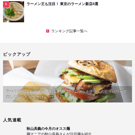
ラーメン王も注目！ 東京のラーメン新店4選
ランキング記事一覧へ
ピックアップ
食べログ 百名店の味が、並ばず届く!?「ロケットナウ」のデリバリーで
楽しむおうち名店ごはん
PR
人気連載
秋山具義の今月のオスス麺
麺マニアの秋山具義さんが注目麺を紹介