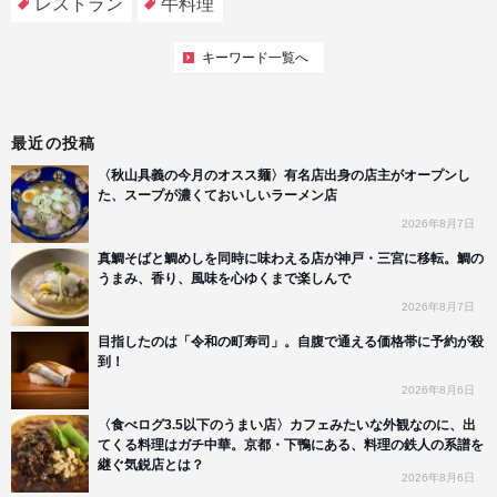
レストラン
牛料理
キーワード一覧へ
最近の投稿
〈秋山具義の今月のオスス麺〉有名店出身の店主がオープンし
た、スープが濃くておいしいラーメン店
2026年8月7日
真鯛そばと鯛めしを同時に味わえる店が神戸・三宮に移転。鯛の
うまみ、香り、風味を心ゆくまで楽しんで
2026年8月7日
目指したのは「令和の町寿司」。自腹で通える価格帯に予約が殺
到！
2026年8月6日
〈食べログ3.5以下のうまい店〉カフェみたいな外観なのに、出
てくる料理はガチ中華。京都・下鴨にある、料理の鉄人の系譜を
継ぐ気鋭店とは？
2026年8月6日