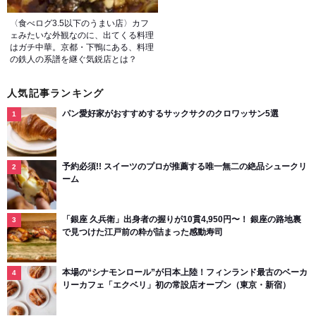
〈食べログ3.5以下のうまい店〉カフ
ェみたいな外観なのに、出てくる料理
はガチ中華。京都・下鴨にある、料理
の鉄人の系譜を継ぐ気鋭店とは？
人気記事ランキング
パン愛好家がおすすめするサックサクのクロワッサン5選
予約必須!! スイーツのプロが推薦する唯一無二の絶品シュークリ
ーム
「銀座 久兵衛」出身者の握りが10貫4,950円〜！ 銀座の路地裏
で見つけた江戸前の粋が詰まった感動寿司
本場の“シナモンロール”が日本上陸！フィンランド最古のベーカ
リーカフェ「エクベリ」初の常設店オープン（東京・新宿）