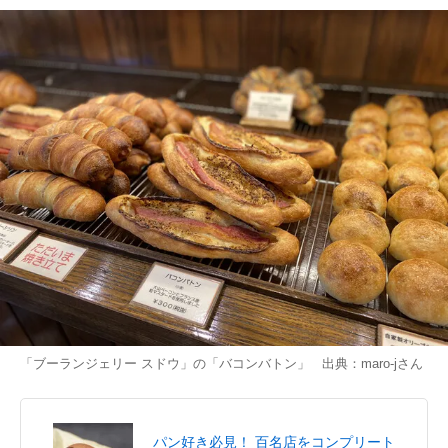
「ブーランジェリー スドウ」の「バコンバトン」 出典：
maro-j
さん
パン好き必見！ 百名店をコンプリート