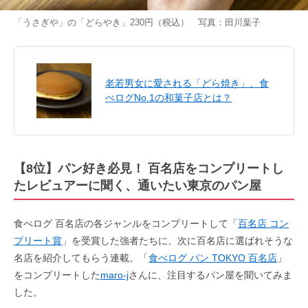
「うさぎや」の「どらやき」230円（税込） 写真：田川葉子
老若男女に愛される「どら焼き」、食
べログNo.1の和菓子店とは？
【8位】パン好き必見！ 百名店をコンプリートし
たレビュアーに聞く、通いたい東京のパン屋
食べログ 百名店の各ジャンルをコンプリートして「
百名店 コン
プリート賞
」を受賞した強者たちに、次に百名店に選ばれそうな
名店を紹介してもらう連載。「
食べログ パン TOKYO 百名店
」
をコンプリートした
maro-j
さんに、注目するパン屋を聞いてみま
した。