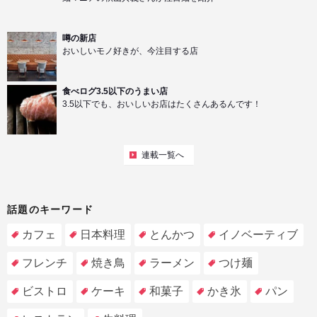
噂の新店
おいしいモノ好きが、今注目する店
食べログ3.5以下のうまい店
3.5以下でも、おいしいお店はたくさんあるんです！
連載一覧へ
話題のキーワード
カフェ
日本料理
とんかつ
イノベーティブ
フレンチ
焼き鳥
ラーメン
つけ麺
ビストロ
ケーキ
和菓子
かき氷
パン