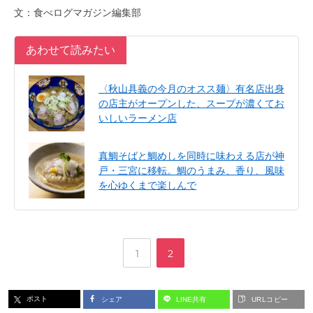
文：食べログマガジン編集部
あわせて読みたい
〈秋山具義の今月のオスス麺〉有名店出身
の店主がオープンした、スープが濃くてお
いしいラーメン店
真鯛そばと鯛めしを同時に味わえる店が神
戸・三宮に移転。鯛のうまみ、香り、風味
を心ゆくまで楽しんで
,
ペ
ペ
1
2
ー
ー
ポスト
シェア
LINE共有
URLコピー
ジ
ジ