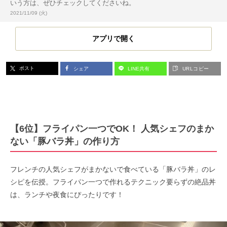
いう方は、ぜひチェックしてくださいね。
投稿日:
2021/11/09 (火)
アプリで開く
ポスト
シェア
LINE共有
URLコピー
【6位】フライパン一つでOK！ 人気シェフのまか
ない「豚バラ丼」の作り方
フレンチの人気シェフがまかないで食べている「豚バラ丼」のレ
シピを伝授。フライパン一つで作れるテクニック要らずの絶品丼
は、ランチや夜食にぴったりです！