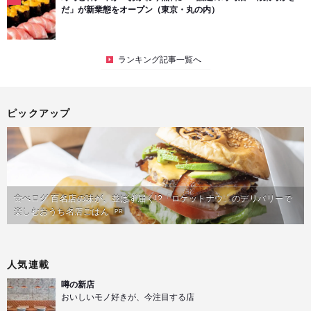
だ」が新業態をオープン（東京・丸の内）
ランキング記事一覧へ
ピックアップ
食べログ 百名店の味が、並ばず届く!?「ロケットナウ」のデリバリーで
楽しむおうち名店ごはん
PR
人気連載
噂の新店
おいしいモノ好きが、今注目する店