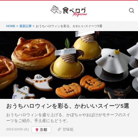
HOME
最新記事
おうちハロウィンを彩る、かわいいスイーツ5選
おうちハロウィンを彩る、かわいいスイーツ5選
おうちハロウィンを盛り上げる、かぼちゃやおばけがモチーフのスイ
ーツをご紹介。手土産にもどうぞ。
投稿日:
甘味処
2021/10/26 (火)
京都