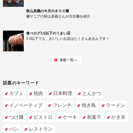
秋山具義の今月のオスス麺
麺マニアの秋山具義さんが注目麺を紹介
食べログ3.5以下のうまい店
3.5以下でも、おいしいお店はたくさんあるんです！
連載一覧へ
話題のキーワード
カフェ
焼肉
日本料理
とんかつ
イノベーティブ
フレンチ
焼き鳥
ラーメン
つけ麺
ビストロ
ケーキ
和菓子
かき氷
パン
レストラン