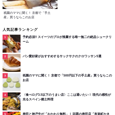
祇園のママに聞く！ 京都で「手土
産」買うならこのお店
人気記事ランキング
予約必須!! スイーツのプロが推薦する唯一無二の絶品シュークリ
ーム
パン愛好家がおすすめするサックサクのクロワッサン5選
祇園のママに聞く！ 京都で「500円以下の手土産」買うならこの
お店
〈食べログ3.5以下のうまい店〉ここは通いたい！ 現代の感性が
光るスペイン郷土料理
寿司と神戸牛が「おかわり無料」！ 話題の寿司店「有楽町かき