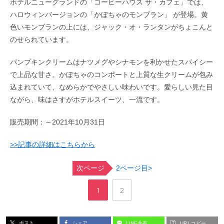
ホテルニューグランドの「コーヒーハウス ザ・カフェ」では、
ハロウィンバージョンの「かぼちゃのモンブラン」 が登場。黄
色いモンブランの上には、ジャック・オ・ランタンがちょこんと
のせられています。
パンプキンクリームはナツメグやシナモンを利かせたスパイシー
で上品な甘さ。かぼちゃのコンポートと上質な生クリームが包み
込まれていて、なめらかでやさしい味わいです。愛らしい見た目
ながら、味はさすがホテルスイーツ、一流です。
販売期間：～2021年10月31日
>>記事の詳細はこちらから
次ページ
2ページ目>
,
ペ
ペ
1
2
ー
ー
ポスト
シェア
LINE共有
URLコピー