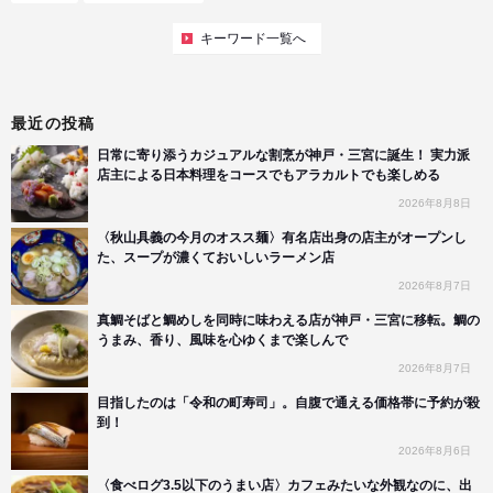
キーワード一覧へ
最近の投稿
日常に寄り添うカジュアルな割烹が神戸・三宮に誕生！ 実力派
店主による日本料理をコースでもアラカルトでも楽しめる
2026年8月8日
〈秋山具義の今月のオスス麺〉有名店出身の店主がオープンし
た、スープが濃くておいしいラーメン店
2026年8月7日
真鯛そばと鯛めしを同時に味わえる店が神戸・三宮に移転。鯛の
うまみ、香り、風味を心ゆくまで楽しんで
2026年8月7日
目指したのは「令和の町寿司」。自腹で通える価格帯に予約が殺
到！
2026年8月6日
〈食べログ3.5以下のうまい店〉カフェみたいな外観なのに、出