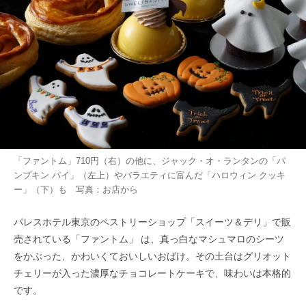
「ファントム」710円（右）の他に、ジャック・オ・ランタンの「パ
ンプキン パイ」（左上）やバラエティに富んだ「ハロウィン クッキ
ー」（下）も 写真：お店から
パレスホテル東京のペストリーショップ「スイーツ＆デリ」で販
売されている「ファントム」 は、真っ白なマシュマロのシーツ
をかぶった、かわいくておいしいおばけ。その土台はグリオット
チェリーが入った濃厚なチョコレートケーキで、味わいは本格的
です。