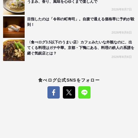
うまみ、香り、風味を心ゆくまで楽しんで
2026年8月7日
目指したのは「令和の町寿司」。自腹で通える価格帯に予約が殺
到！
2026年8月6日
〈食べログ3.5以下のうまい店〉カフェみたいな外観なのに、出
てくる料理はガチ中華。京都・下鴨にある、料理の鉄人の系譜を
継ぐ気鋭店とは？
2026年8月6日
食べログ公式SNSをフォロー