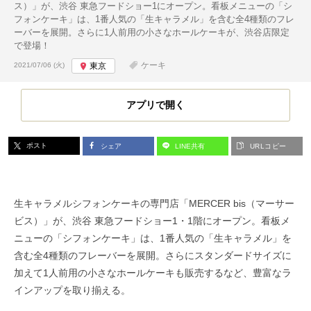
ス）」が、渋谷 東急フードショー1にオープン。看板メニューの「シ
フォンケーキ」は、1番人気の「生キャラメル」を含む全4種類のフレ
ーバーを展開。さらに1人前用の小さなホールケーキが、渋谷店限定
で登場！
投稿日:
ケーキ
2021/07/06 (火)
東京
アプリで開く
ポスト
シェア
LINE共有
URLコピー
生キャラメルシフォンケーキの専門店「MERCER bis（マーサー
ビス）」が、渋谷 東急フードショー1・1階にオープン。看板メ
ニューの「シフォンケーキ」は、1番人気の「生キャラメル」を
含む全4種類のフレーバーを展開。さらにスタンダードサイズに
加えて1人前用の小さなホールケーキも販売するなど、豊富なラ
インアップを取り揃える。