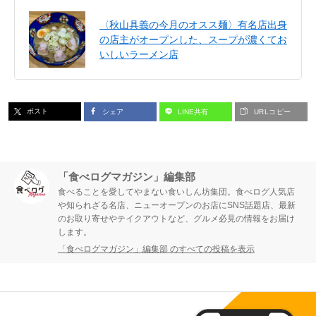
〈秋山具義の今月のオスス麺〉有名店出身
の店主がオープンした、スープが濃くてお
いしいラーメン店
ポスト
シェア
LINE共有
URLコピー
「食べログマガジン」編集部
食べることを愛してやまない食いしん坊集団。食べログ人気店
や知られざる名店、ニューオープンのお店にSNS話題店、最新
のお取り寄せやテイクアウトなど、グルメ必見の情報をお届け
します。
「食べログマガジン」編集部 のすべての投稿を表示