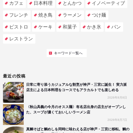
カフェ
日本料理
とんかつ
イノベーティブ
フレンチ
焼き鳥
ラーメン
つけ麺
ビストロ
ケーキ
和菓子
かき氷
パン
レストラン
キーワード一覧へ
最近の投稿
日常に寄り添うカジュアルな割烹が神戸・三宮に誕生！ 実力派
店主による日本料理をコースでもアラカルトでも楽しめる
2026年8月8日
〈秋山具義の今月のオスス麺〉有名店出身の店主がオープンし
た、スープが濃くておいしいラーメン店
2026年8月7日
真鯛そばと鯛めしを同時に味わえる店が神戸・三宮に移転。鯛の