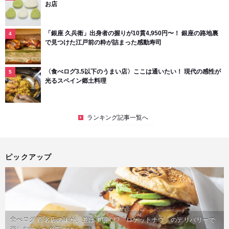
お店
「銀座 久兵衛」出身者の握りが10貫4,950円〜！ 銀座の路地裏
で見つけた江戸前の粋が詰まった感動寿司
〈食べログ3.5以下のうまい店〉ここは通いたい！ 現代の感性が
光るスペイン郷土料理
ランキング記事一覧へ
ピックアップ
食べログ 百名店の味が、並ばず届く!?「ロケットナウ」のデリバリーで
PR