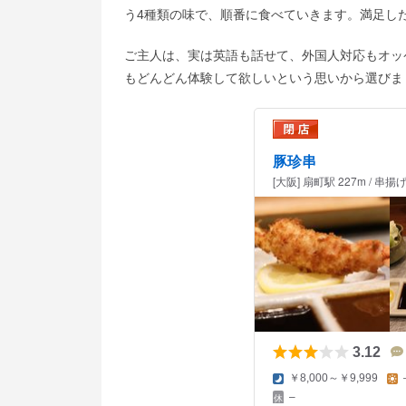
う4種類の味で、順番に食べていきます。満足し
ご主人は、実は英語も話せて、外国人対応もオッ
もどんどん体験して欲しいという思いから選び
豚珍串
[大阪] 扇町駅 227m / 串揚
3.12
￥8,000～￥9,999
–