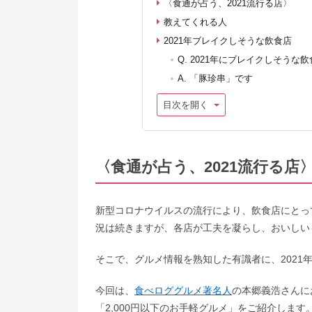
〈食通が占う、2021流行る店〉
教えてくれる人
2021年ブレイクしそうな飲食店
Q. 2021年にブレイクしそう
A. 「豚珍串」です
目次を開く
〈食通が占う、2021流行る店
新型コロナウイルスの流行により、飲食店にとっ
況は続きますが、各店が工夫を凝らし、おいしい
そこで、グルメ情報を熟知した有識者に、2021
今回は、
食べロググルメ著名人
の本郷義浩さんに
「2,000円以下のお手軽グルメ」をご紹介します