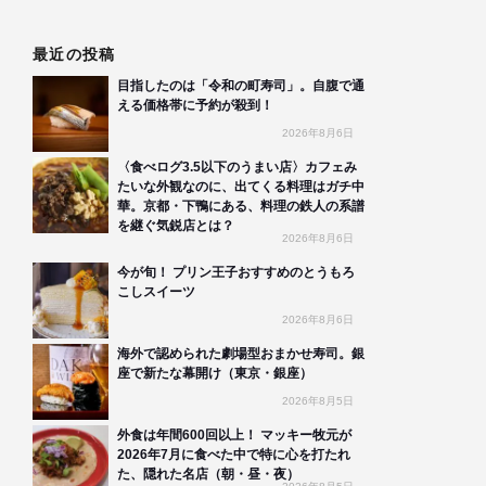
最近の投稿
目指したのは「令和の町寿司」。自腹で通
える価格帯に予約が殺到！
2026年8月6日
〈食べログ3.5以下のうまい店〉カフェみ
たいな外観なのに、出てくる料理はガチ中
華。京都・下鴨にある、料理の鉄人の系譜
を継ぐ気鋭店とは？
2026年8月6日
今が旬！ プリン王子おすすめのとうもろ
こしスイーツ
2026年8月6日
海外で認められた劇場型おまかせ寿司。銀
座で新たな幕開け（東京・銀座）
2026年8月5日
外食は年間600回以上！ マッキー牧元が
2026年7月に食べた中で特に心を打たれ
た、隠れた名店（朝・昼・夜）