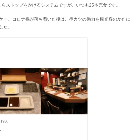
たらストップをかけるシステムですが、いつも25本完食です。
ケー。コロナ禍が落ち着いた後は、串カツの魅力を観光客のかたに
ました。
げ
19
人
–