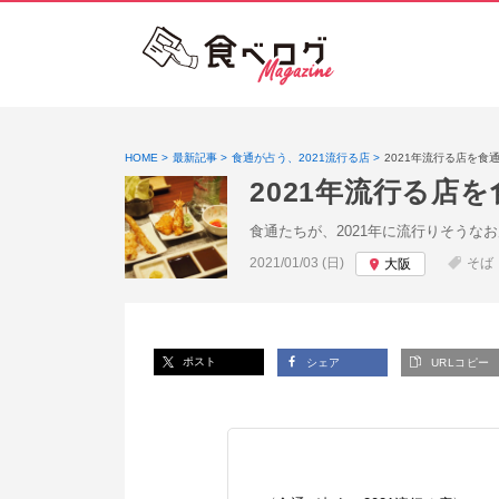
HOME
最新記事
食通が占う、2021流行る店
2021年流行る店を食
2021年流行る店
食通たちが、2021年に流行りそう
投稿日:
2021/01/03 (日)
そば
大阪
ポスト
シェア
URLコピー