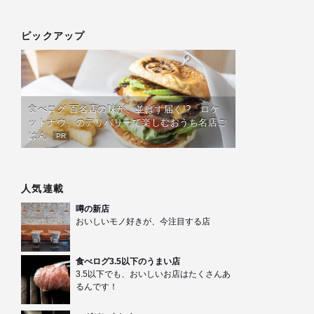
ピックアップ
食べログ 百名店の味が、並ばず届く!?「ロケ
ットナウ」のデリバリーで楽しむおうち名店ご
はん
PR
人気連載
噂の新店
おいしいモノ好きが、今注目する店
食べログ3.5以下のうまい店
3.5以下でも、おいしいお店はたくさんあ
るんです！