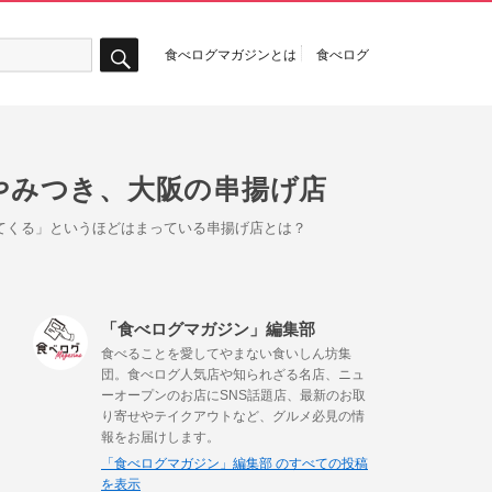
食べログマガジンとは
食べログ
検
索
がやみつき、大阪の串揚げ店
出てくる」というほどはまっている串揚げ店とは？
「食べログマガジン」編集部
食べることを愛してやまない食いしん坊集
団。食べログ人気店や知られざる名店、ニュ
ーオープンのお店にSNS話題店、最新のお取
り寄せやテイクアウトなど、グルメ必見の情
報をお届けします。
「食べログマガジン」編集部 のすべての投稿
を表示