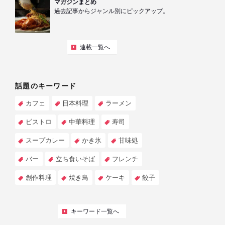
マガジンまとめ
過去記事からジャンル別にピックアップ。
連載一覧へ
話題のキーワード
カフェ
日本料理
ラーメン
ビストロ
中華料理
寿司
スープカレー
かき氷
甘味処
バー
立ち食いそば
フレンチ
創作料理
焼き鳥
ケーキ
餃子
キーワード一覧へ