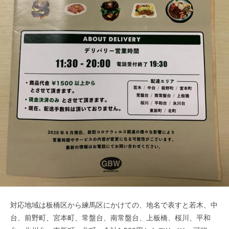
対応地域は板橋区から練馬区にかけての、地名で表すと若木、中
台、前野町、宮本町、常盤台、南常盤台、上板橋、桜川、平和