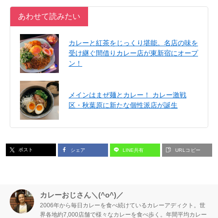
あわせて読みたい
カレーと紅茶をじっくり堪能。名店の味を
受け継ぐ間借りカレー店が東新宿にオープ
ン！
メインはまぜ麺とカレー！ カレー激戦
区・秋葉原に新たな個性派店が誕生
ポスト
シェア
LINE共有
URLコピー
カレーおじさん＼(^o^)／
2006年から毎日カレーを食べ続けているカレーアディクト。世
界各地約7,000店舗で様々なカレーを食べ歩く。年間平均カレー