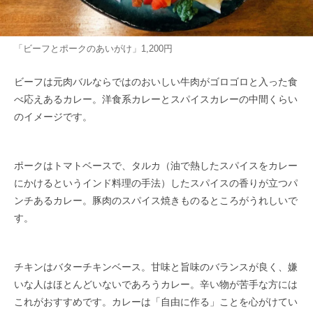
「ビーフとポークのあいがけ」1,200円
ビーフは元肉バルならではのおいしい牛肉がゴロゴロと入った食
べ応えあるカレー。洋食系カレーとスパイスカレーの中間くらい
のイ​メージです。
ポークはトマトベースで、タルカ（油で熱したスパイスをカレー
にかけるというインド料理の手法）したスパイスの香りが立つパ
ンチあ​るカレー。豚肉のスパイス焼きものるところがうれしいで
す。​
チキンはバターチキンベース。甘味と旨味のバランスが良く、嫌
いな人はほとんどいないであろうカレー。辛い物が苦手な方には
これ​がおすすめです。カレーは「自由に作る」ことを心がけてい