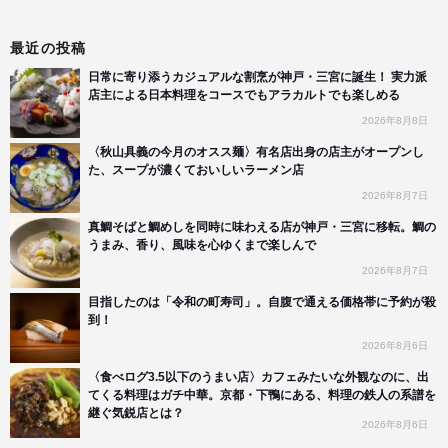
最近の投稿
日常に寄り添うカジュアルな割烹が神戸・三宮に誕生！ 実力派
店主による日本料理をコースでもアラカルトでも楽しめる
2026年8月8日
〈秋山具義の今月のオスス麺〉有名店出身の店主がオープンし
た、スープが濃くておいしいラーメン店
2026年8月7日
真鯛そばと鯛めしを同時に味わえる店が神戸・三宮に移転。鯛の
うまみ、香り、風味を心ゆくまで楽しんで
2026年8月7日
目指したのは「令和の町寿司」。自腹で通える価格帯に予約が殺
到！
2026年8月6日
〈食べログ3.5以下のうまい店〉カフェみたいな外観なのに、出
てくる料理はガチ中華。京都・下鴨にある、料理の鉄人の系譜を
継ぐ気鋭店とは？
2026年8月6日