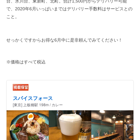
台、氷​川台、東新町、北町。合計1,500円からデリバリー可能
で、2020年6月いっぱいまではデリバリー手数料はサービスとの
こと。
せっかく​ですからお得な6月中に是非頼んでみてください！
※価格はすべて税込
スパイスフォース
[東京] 上板橋駅 198m / カレー