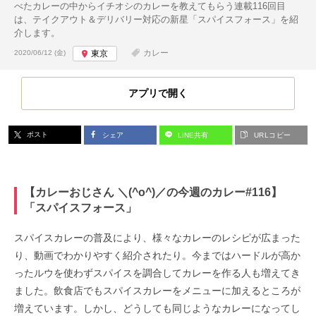
べたカレーの中からイチオシのカレーを教えてもらう連載116回目
は、テイクアウト＆デリバリー対応の新星「スパイスフォース」を紹
介します。
投稿日:
カレー
2020/06/12 (金)
東京
アプリで開く
ポスト
シェア
LINE共有
URLコピー
【カレーおじさん ＼(^o^)／の今週のカレー#116】
「スパイスフォース」
スパイスカレーの普及により、様々なカレーのレシピが広まった
り、動画でわかりやすく紹介されたり。今まではハードルが高か
ったルウを使わずスパイスを調合してカレーを作る人も増えてき
ました。飲食店でもスパイスカレーをメニューに加えるところが
増えています。​しかし、どうしても同じようなカレーになってし