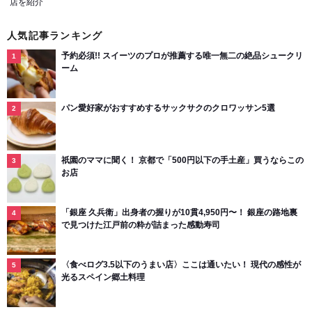
店を紹介
人気記事ランキング
予約必須!! スイーツのプロが推薦する唯一無二の絶品シュークリ
ーム
パン愛好家がおすすめするサックサクのクロワッサン5選
祇園のママに聞く！ 京都で「500円以下の手土産」買うならこの
お店
「銀座 久兵衛」出身者の握りが10貫4,950円〜！ 銀座の路地裏
で見つけた江戸前の粋が詰まった感動寿司
〈食べログ3.5以下のうまい店〉ここは通いたい！ 現代の感性が
光るスペイン郷土料理