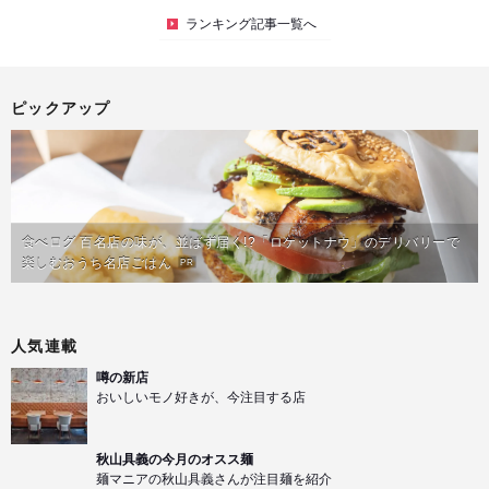
ランキング記事一覧へ
ピックアップ
食べログ 百名店の味が、並ばず届く!?「ロケットナウ」のデリバリーで
楽しむおうち名店ごはん
PR
人気連載
噂の新店
おいしいモノ好きが、今注目する店
秋山具義の今月のオスス麺
麺マニアの秋山具義さんが注目麺を紹介