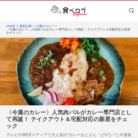
HOME
最新記事
今週のカレー
〈今週のカレー〉人気肉バルがカレー専門店として再誕！ テイクアウト＆宅配対応の新星
をチェック
〈今週のカレー〉人気肉バルがカレー専門店とし
て再誕！ テイクアウト＆宅配対応の新星をチェ
ック
テレビやWEBメディアで大人気の“カレーおじさん ＼(^o^)／”に今週食