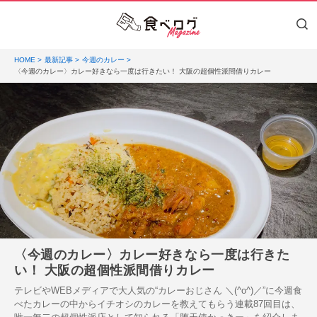
HOME
最新記事
今週のカレー
〈今週のカレー〉カレー好きなら一度は行きたい！ 大阪の超個性派間借りカレー
〈今週のカレー〉カレー好きなら一度は行きた
い！ 大阪の超個性派間借りカレー
テレビやWEBメディアで大人気の“カレーおじさん ＼(^o^)／”に今週食
べたカレーの中からイチオシのカレーを教えてもらう連載87回目は、