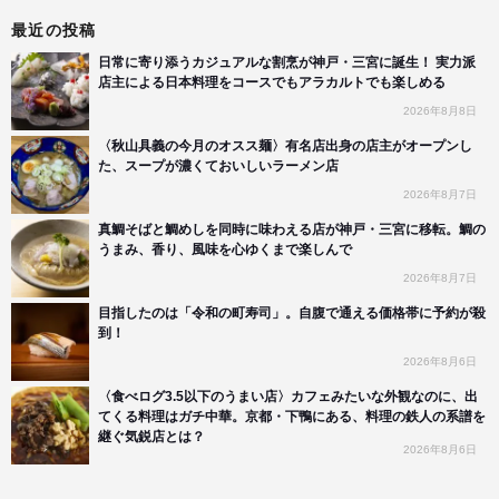
最近の投稿
日常に寄り添うカジュアルな割烹が神戸・三宮に誕生！ 実力派
店主による日本料理をコースでもアラカルトでも楽しめる
2026年8月8日
〈秋山具義の今月のオスス麺〉有名店出身の店主がオープンし
た、スープが濃くておいしいラーメン店
2026年8月7日
真鯛そばと鯛めしを同時に味わえる店が神戸・三宮に移転。鯛の
うまみ、香り、風味を心ゆくまで楽しんで
2026年8月7日
目指したのは「令和の町寿司」。自腹で通える価格帯に予約が殺
到！
2026年8月6日
〈食べログ3.5以下のうまい店〉カフェみたいな外観なのに、出
てくる料理はガチ中華。京都・下鴨にある、料理の鉄人の系譜を
継ぐ気鋭店とは？
2026年8月6日