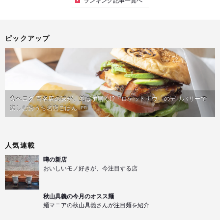
ランキング記事一覧へ
ピックアップ
食べログ 百名店の味が、並ばず届く!?「ロケットナウ」のデリバリーで
楽しむおうち名店ごはん
PR
人気連載
噂の新店
おいしいモノ好きが、今注目する店
秋山具義の今月のオスス麺
麺マニアの秋山具義さんが注目麺を紹介