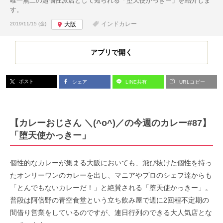
唯一無二の超個性派店として知られる「堕天使かっきー」を紹介しま
す。
投稿日:
インドカレー
2019/11/15 (金)
大阪
アプリで開く
ポスト
シェア
LINE共有
URLコピー
【カレーおじさん ＼(^o^)／の今週のカレー#87】
「堕天使かっきー」
個性的なカレーが集まる大阪においても、飛び抜けた個性を持っ
たオンリーワンのカレーを出し、マニアやプロのシェフ達からも
「とんでもないカレーだ！」と絶賛される「堕天使かっきー」。
普段は阿倍野の青空食堂という立ち飲み屋で週に2回程不定期の
間借り営業をしているのですが、連日行列のできる大人気店とな