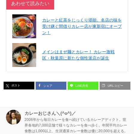
あわせて読みたい
カレーと紅茶をじっくり堪能。名店の味を
受け継ぐ間借りカレー店が東新宿にオープ
ン！
メインはまぜ麺とカレー！ カレー激戦
区・秋葉原に新たな個性派店が誕生
ポスト
シェア
LINE共有
URLコピー
カレーおじさん＼(^o^)／
2006年から毎日カレーを食べ続けているカレーアディクト。世
界各地約7,000店舗で様々なカレーを食べ歩く。年間平均カレー
食数は1,000以上、生涯通算カレー食数は優に20,000を超える。