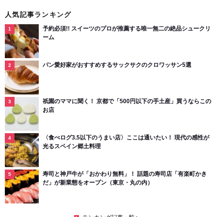
人気記事ランキング
予約必須!! スイーツのプロが推薦する唯一無二の絶品シュークリ
ーム
パン愛好家がおすすめするサックサクのクロワッサン5選
祇園のママに聞く！ 京都で「500円以下の手土産」買うならこの
お店
〈食べログ3.5以下のうまい店〉ここは通いたい！ 現代の感性が
光るスペイン郷土料理
寿司と神戸牛が「おかわり無料」！ 話題の寿司店「有楽町かき
だ」が新業態をオープン（東京・丸の内）