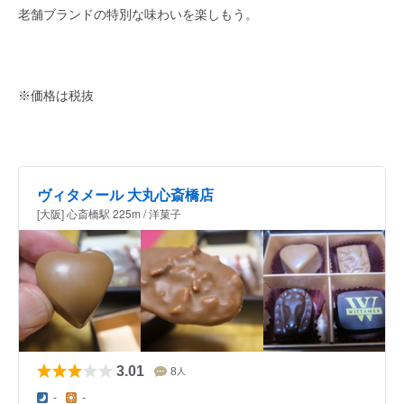
老舗ブランドの特別な味わいを楽しもう。
※価格は税抜
ヴィタメール 大丸心斎橋店
[大阪] 心斎橋駅 225m / 洋菓子
3.01
8
人
-
-