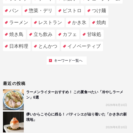
パン
惣菜・デリ
ビストロ
つけ麺
ラーメン
レストラン
かき氷
焼肉
焼き鳥
立ち飲み
カフェ
甘味処
日本料理
とんかつ
イノベーティブ
キーワード一覧へ
最近の投稿
ラーメンライターおすすめ！ この夏食べたい「冷やしラーメ
ン」6選
2026年8月10日
儚いからこそ心に残る！ パティシエが辿り着いた「かき氷の新
境地」
2026年8月10日