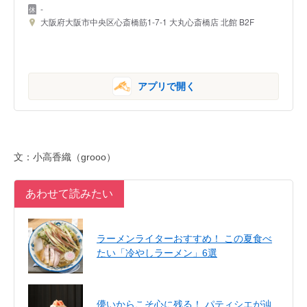
-
大阪府大阪市中央区心斎橋筋1-7-1 大丸心斎橋店 北館 B2F
アプリで開く
文：小高香織（grooo）
あわせて読みたい
ラーメンライターおすすめ！ この夏食べ
たい「冷やしラーメン」6選
儚いからこそ心に残る！ パティシエが辿