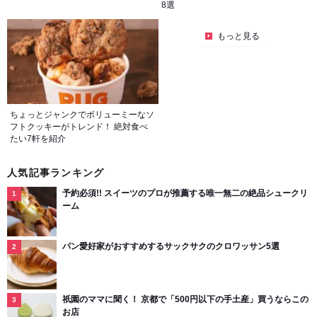
8選
もっと見る
ちょっとジャンクでボリューミーなソ
フトクッキーがトレンド！ 絶対食べ
たい7軒を紹介
人気記事ランキング
予約必須!! スイーツのプロが推薦する唯一無二の絶品シュークリ
ーム
パン愛好家がおすすめするサックサクのクロワッサン5選
祇園のママに聞く！ 京都で「500円以下の手土産」買うならこの
お店