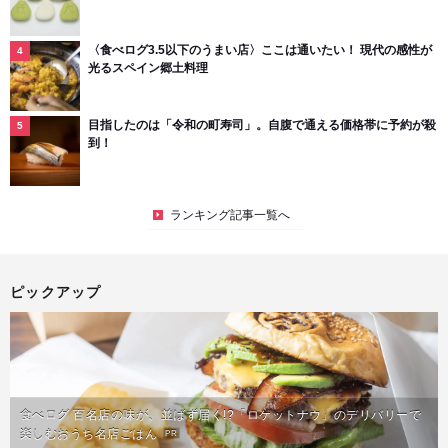
〈食べログ3.5以下のうまい店〉ここは通いたい！ 現代の感性が
光るスペイン郷土料理
目指したのは「令和の町寿司」。自腹で通える価格帯に予約が殺
到！
ランキング記事一覧へ
ピックアップ
食べログ 百名店の味が、並ばず届く!?「ロケットナウ」のデリバリーで
楽しむおうち名店ごはん
PR