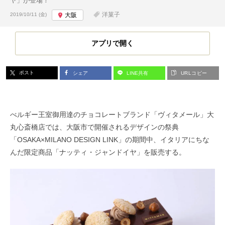
ヤ」が登場！
投稿日:
洋菓子
2019/10/11 (金)
大阪
アプリで開く
ポスト
シェア
LINE共有
URLコピー
べルギー王室御用達のチョコレートブランド「ヴィタメール」大
丸心斎橋店では、大阪市で開催されるデザインの祭典
「OSAKA×MILANO DESIGN LINK」の期間中、イタリアにちな
んだ限定商品「ナッティ・ジャンドイヤ」を販売する。