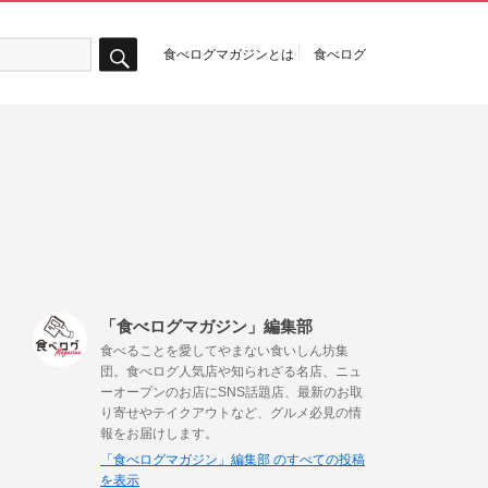
食べログマガジンとは
食べログ
検
索
「食べログマガジン」編集部
食べることを愛してやまない食いしん坊集
団。食べログ人気店や知られざる名店、ニュ
ーオープンのお店にSNS話題店、最新のお取
り寄せやテイクアウトなど、グルメ必見の情
報をお届けします。
「食べログマガジン」編集部 のすべての投稿
を表示