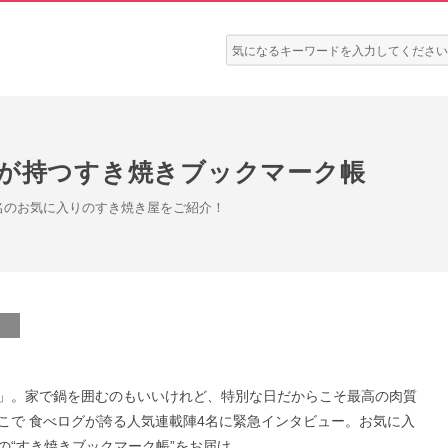
検
索:
ロが持つすき焼きブックマーク帳
名のお気に入りのすき焼き屋をご紹介！
」。家で鍋を囲むのもいいけれど、特別な日だからこそ最高の肉質
こで 食べログが誇る人気連載陣4名に緊急インタビュー。お気に入
すき焼きブックマーク帳”をお届け。​​