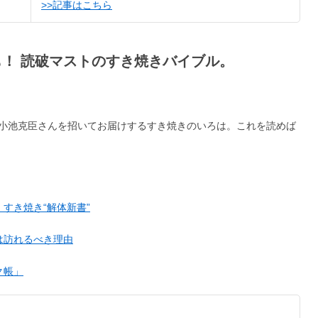
>>記事はこちら
も！ 読破マストのすき焼きバイブル。
小池克臣さんを招いてお届けするすき焼きのいろは。これを読めば
すき焼き“解体新書”
は訪れるべき理由
ク帳」