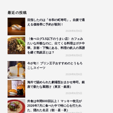
最近の投稿
目指したのは「令和の町寿司」。自腹で通
える価格帯に予約が殺到！
2026年8月6日
〈食べログ3.5以下のうまい店〉カフェみ
たいな外観なのに、出てくる料理はガチ中
華。京都・下鴨にある、料理の鉄人の系譜
を継ぐ気鋭店とは？
2026年8月6日
今が旬！ プリン王子おすすめのとうもろ
こしスイーツ
2026年8月6日
海外で認められた劇場型おまかせ寿司。銀
座で新たな幕開け（東京・銀座）
2026年8月5日
外食は年間600回以上！ マッキー牧元が
2026年7月に食べた中で特に心を打たれ
た、隠れた名店（朝・昼・夜）