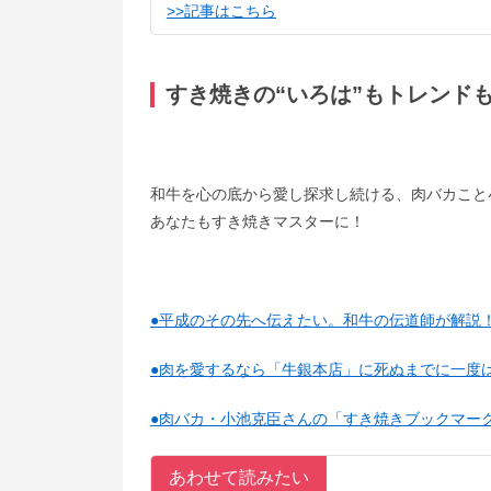
>>記事はこちら
すき焼きの“
いろは
”もトレンド
和牛を心の底から愛し探求し続ける、肉バカこと
あなたもすき焼きマスターに！
●平成のその先へ伝えたい。和牛の伝道師が解説！
●肉を愛するなら「牛銀本店」に死ぬまでに一度
●肉バカ・小池克臣さんの「すき焼きブックマー
あわせて読みたい