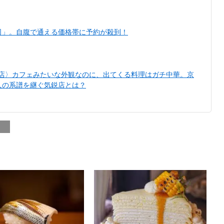
司」。自腹で通える価格帯に予約が殺到！
い店〉カフェみたいな外観なのに、出てくる料理はガチ中華。京
人の系譜を継ぐ気鋭店とは？