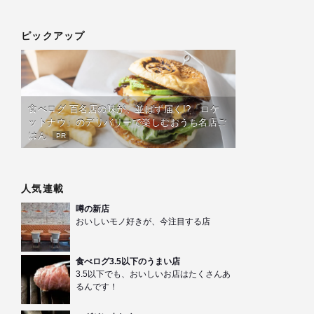
ピックアップ
食べログ 百名店の味が、並ばず届く!?「ロケ
ットナウ」のデリバリーで楽しむおうち名店ご
はん
PR
人気連載
噂の新店
おいしいモノ好きが、今注目する店
食べログ3.5以下のうまい店
3.5以下でも、おいしいお店はたくさんあ
るんです！