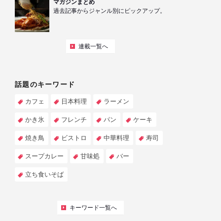
マガジンまとめ
過去記事からジャンル別にピックアップ。
連載一覧へ
話題のキーワード
カフェ
日本料理
ラーメン
かき氷
フレンチ
パン
ケーキ
焼き鳥
ビストロ
中華料理
寿司
スープカレー
甘味処
バー
立ち食いそば
キーワード一覧へ