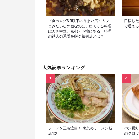
〈食べログ3.5以下のうまい店〉カフ
目指した
ェみたいな外観なのに、出てくる料理
で通える
はガチ中華。京都・下鴨にある、料理
の鉄人の系譜を継ぐ気鋭店とは？
人気記事ランキング
ラーメン王も注目！ 東京のラーメン新
パン愛好
店4選
のクロワ