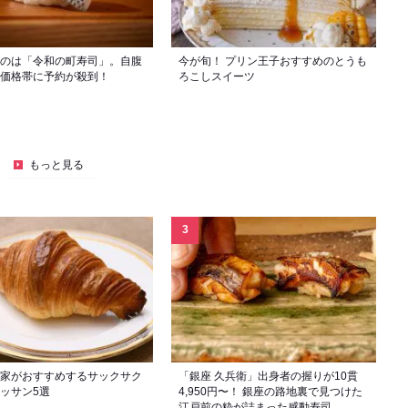
のは「令和の町寿司」。自腹
今が旬！ プリン王子おすすめのとうも
価格帯に予約が殺到！
ろこしスイーツ
もっと見る
家がおすすめするサックサク
「銀座 久兵衛」出身者の握りが10貫
ッサン5選
4,950円〜！ 銀座の路地裏で見つけた
江戸前の粋が詰まった感動寿司