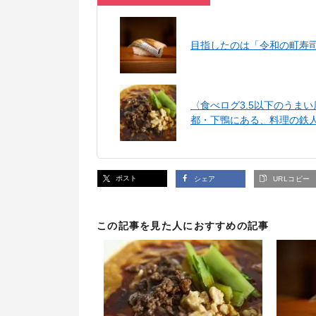
目指したのは「令和の町寿
〈食べログ3.5以下のうま
都・下鴨にある、料理の鉄
ポスト
シェア
URLコピー
この記事を見た人におすすめの記事