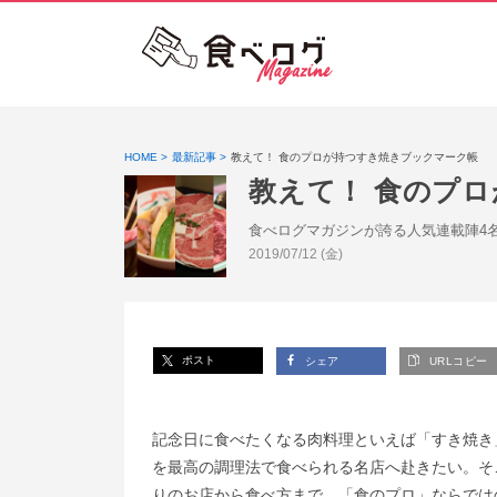
HOME
最新記事
教えて！ 食のプロが持つすき焼きブックマーク帳
教えて！ 食のプ
食べログマガジンが誇る人気連載陣4
投稿日:
2019/07/12 (金)
ポスト
シェア
URLコピー
記念日に食べたくなる肉料理といえば「すき焼き
を最高の調理法で食べられる名店へ赴きたい。そ
りのお店から食べ方まで、「食のプロ」ならではの“