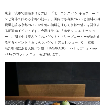
東京・渋谷で開催されるのは、「モーニング イン キョウト―パ
ンと珈琲で始める京都の朝―」。国内でも有数のパンと珈琲の消
費量を誇る京都のパンや京都の珈琲を通して京都の魅力を発信す
る朝観光イベントです。会場は渋谷の「ホテル コエ トーキョ
ー」。期間中は焼きたてのバゲットとドリップコーヒーが味わえ
る朝食イベント「あつあつバゲット 窯出しショー」や、京都・
烏丸御池にある人気パン屋「HANAKAGO （ハナカゴ）」×koe
lobbyのコラボメニューも登場します。