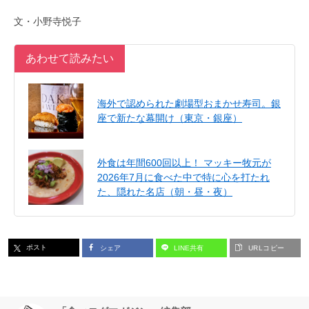
文・小野寺悦子
あわせて読みたい
海外で認められた劇場型おまかせ寿司。銀
座で新たな幕開け（東京・銀座）
外食は年間600回以上！ マッキー牧元が
2026年7月に食べた中で特に心を打たれ
た、隠れた名店（朝・昼・夜）
ポスト
シェア
LINE共有
URLコピー