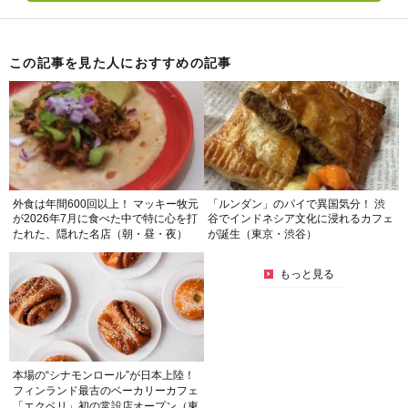
この記事を見た人におすすめの記事
外食は年間600回以上！ マッキー牧元
「ルンダン」のパイで異国気分！ 渋
が2026年7月に食べた中で特に心を打
谷でインドネシア文化に浸れるカフェ
たれた、隠れた名店（朝・昼・夜）
が誕生（東京・渋谷）
もっと見る
本場の“シナモンロール”が日本上陸！
フィンランド最古のベーカリーカフェ
「エクベリ」初の常設店オープン（東