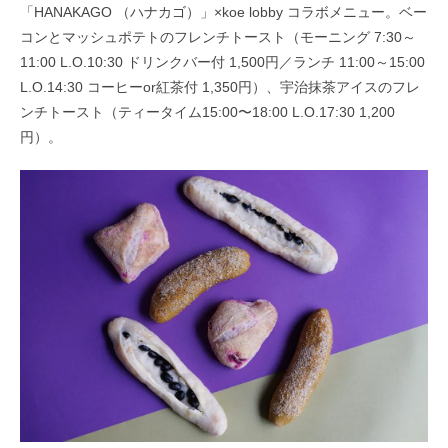
「HANAKAGO （ハナカゴ）」×koe lobby コラボメニュー。ベー
コンとマッシュポテトのフレンチトースト
（モーニング
7:30
～
11:00 L.O.10:30
ドリンクバー付
1,500
円／ランチ
11:00
～
15:00
L.O.14:30
コーヒー
or
紅茶付
1,350
円）
、宇治抹茶アイスのフレ
ンチトースト（ティータイム15:00〜18:00 L.O.17:30 1,200
円）。