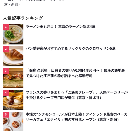
京・新宿）
人気記事ランキング
ラーメン王も注目！ 東京のラーメン新店4選
パン愛好家がおすすめするサックサクのクロワッサン5選
「銀座 久兵衛」出身者の握りが10貫4,950円〜！ 銀座の路地裏
で見つけた江戸前の粋が詰まった感動寿司
フランスの香りをまとう「ご褒美クレープ」。人気ベーカリーが
手掛けるクレープ専門店が誕生（東京・日比谷）
本場の“シナモンロール”が日本上陸！フィンランド最古のベーカ
リーカフェ「エクベリ」初の常設店オープン（東京・新宿）