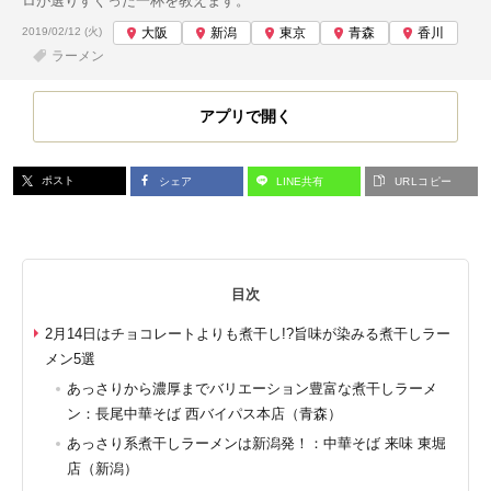
ロが選りすぐった一杯を教えます。
投稿日:
2019/02/12 (火)
大阪
新潟
東京
青森
香川
ラーメン
アプリで開く
ポスト
シェア
LINE共有
URLコピー
目次
2月14日はチョコレートよりも煮干し!?旨味が染みる煮干しラー
メン5選
あっさりから濃厚までバリエーション豊富な煮干しラーメ
ン：長尾中華そば 西バイパス本店（青森）
あっさり系煮干しラーメンは新潟発！：中華そば 来味 東堀
店（新潟）