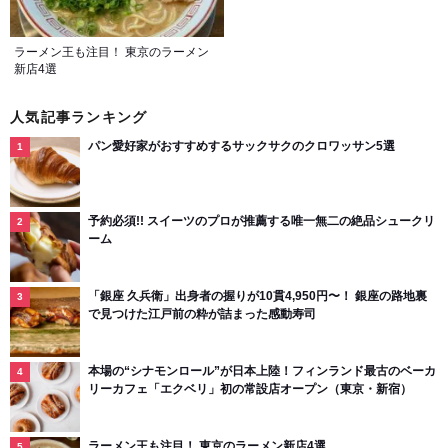
ラーメン王も注目！ 東京のラーメン
新店4選
人気記事ランキング
パン愛好家がおすすめするサックサクのクロワッサン5選
予約必須!! スイーツのプロが推薦する唯一無二の絶品シュークリ
ーム
「銀座 久兵衛」出身者の握りが10貫4,950円〜！ 銀座の路地裏
で見つけた江戸前の粋が詰まった感動寿司
本場の“シナモンロール”が日本上陸！フィンランド最古のベーカ
リーカフェ「エクベリ」初の常設店オープン（東京・新宿）
ラーメン王も注目！ 東京のラーメン新店4選