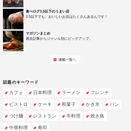
食べログ3.5以下のうまい店
3.5以下でも、おいしいお店はたくさんあるんです！
マガジンまとめ
過去記事からジャンル別にピックアップ。
連載一覧へ
話題のキーワード
カフェ
日本料理
ラーメン
フレンチ
ビストロ
ケーキ
和菓子
かき氷
パン
つけ麺
レストラン
牛料理
焼き鳥
中華料理
寿司