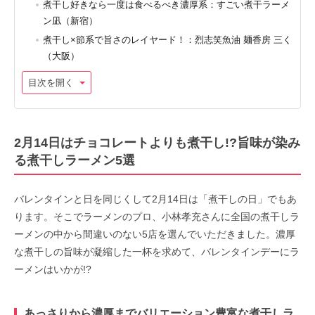
煮干し好きなら一度は食べるべき濃厚系：すごい煮干ラーメ
ン凪（新宿）
煮干し×節系で旨さのレイヤード！：烈志笑魚油 麺香房 三く
（大阪）
目次を開く
2月14日はチョコレートよりも煮干し!?旨味が染み
る煮干しラーメン5選
バレンタインと日を同じくして2月14日は「煮干しの日」でもあ
ります。そこでラーメンのプロ、小林孝充さんに全国の煮干しラ
ーメンの中から間違いのない5店を選んでいただきました。濃厚
な煮干しの旨味が凝縮した一杯を求めて、バレンタインデーにラ
ーメンはいかが!?
あっさりから濃厚までバリエーション豊富な煮干しラ