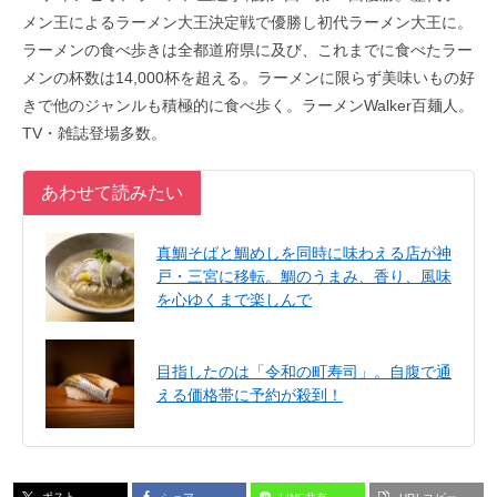
メン王によるラーメン大王決定戦で優勝し初代ラーメン大
王に。
ラーメンの食べ歩きは全都道府県に及び、
これまでに食べたラー
メンの杯数は14,000杯を超える。
ラーメンに限らず美味いもの好
きで他のジャンルも積極的に食べ歩
く。ラーメンWalker百麺人。
TV・雑誌登場多数。
あわせて読みたい
真鯛そばと鯛めしを同時に味わえる店が神
戸・三宮に移転。鯛のうまみ、香り、風味
を心ゆくまで楽しんで
目指したのは「令和の町寿司」。自腹で通
える価格帯に予約が殺到！
ポスト