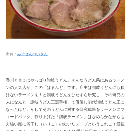
出典：
みそせんべいさん
香川と言えばやっぱり讃岐うどん。そんなうどん県にあるラーメ
ンの人気店が、この「はまんど」です。店主は讃岐うどんにも負
けないラーメンを！と讃岐うどんをひたすら研究し、その研究の
末になんと「讃岐うどん王選手権」で優勝し初代讃岐うどん王に
なったほど。そしてそのうどんに対する研究成果をラーメンにフ
ィードバック。作り上げた「讃岐ラーメン」はなめらかながらも
力強い麺に煮干し（いりこ）の効いたスープというこれこそ最強