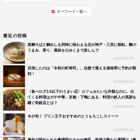
キーワード一覧へ
最近の投稿
真鯛そばと鯛めしを同時に味わえる店が神戸・三宮に移転。鯛の
うまみ、香り、風味を心ゆくまで楽しんで
2026年8月7日
目指したのは「令和の町寿司」。自腹で通える価格帯に予約が殺
到！
2026年8月6日
〈食べログ3.5以下のうまい店〉カフェみたいな外観なのに、出
てくる料理はガチ中華。京都・下鴨にある、料理の鉄人の系譜を
継ぐ気鋭店とは？
2026年8月6日
今が旬！ プリン王子おすすめのとうもろこしスイーツ
2026年8月6日
海外で認められた劇場型おまかせ寿司。銀座で新たな幕開け（東