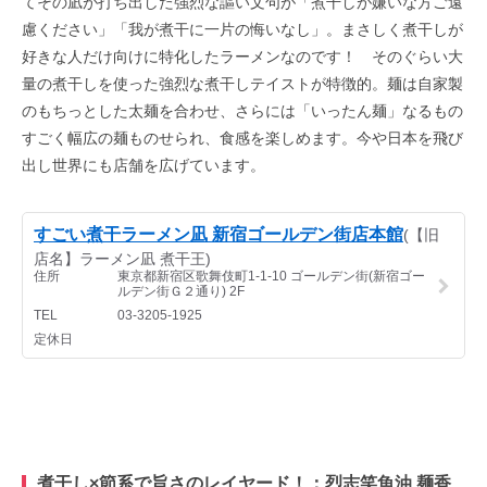
てその凪が打ち出した強烈な謳い文句が「煮干しが嫌いな方ご遠
慮ください」「我が煮干に一片の悔いなし」。まさしく煮干しが
好きな人だけ向けに特化したラーメンなのです！ そのぐらい大
量の煮干しを使った強烈な煮干しテイストが特徴的。麺は自家製
のもちっとした太麺を合わせ、さらには「いったん麺」なるもの
すごく幅広の麺ものせられ、食感を楽しめます。今や日本を飛び
出し世界にも店舗を広げています。
煮干し×節系で旨さのレイヤード！：烈志笑魚油 麺香