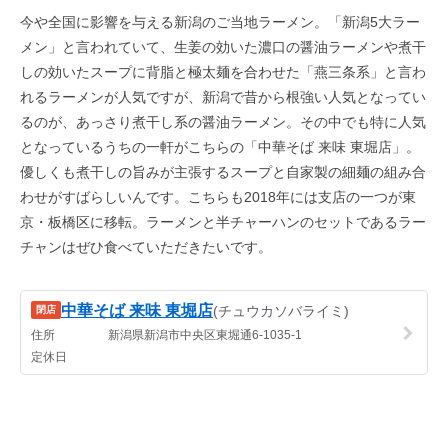
今や全国に影響を与える新潟のご当地ラーメン。「新潟5大ラー
メン」と言われていて、生姜の効いた濃口の醤油ラーメンや煮干
しの効いたスープに背脂と極太麺を合わせた「燕三条系」と言わ
れるラーメンが人気ですが、新潟で昔から根強い人気となってい
るのが、あっさり煮干し系の醤油ラーメン。その中でも特に人気
となっているうちの一軒がこちらの「中華そば 来味 東堀店」。
優しくも煮干しの旨みが主張するスープと自家製の細麺の組み合
わせがすばらしいんです。こちらも2018年には支店の一つが東
京・板橋区に移転。ラーメンと半チャーハンのセットであるラー
チャンはぜひ食べていただきたいです。