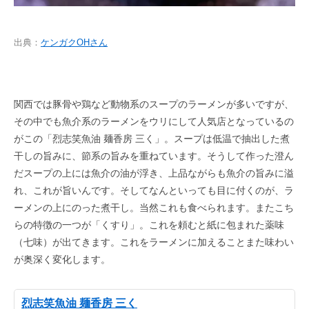
出典：
ケンガクOHさん
関西では豚骨や鶏など動物系のスープのラーメンが多いですが、
その中でも魚介系のラーメンをウリにして人気店となっているの
がこの「烈志笑魚油 麺香房 三く」。スープは低温で抽出した煮
干しの旨みに、節系の旨みを重ねています。そうして作った澄ん
だスープの上には魚介の油が浮き、上品ながらも魚介の旨みに溢
れ、これが旨いんです。そしてなんといっても目に付くのが、ラ
ーメンの上にのった煮干し。当然これも食べられます。またこち
らの特徴の一つが「くすり」。これを頼むと紙に包まれた薬味
（七味）が出てきます。これをラーメンに加えることまた味わい
が奥深く変化します。