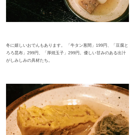
冬に嬉しいおでんもあります。 「牛タン葱間」199円、「豆腐と
ろろ昆布」299円、「厚焼玉子」299円。優しい甘みのある出汁
がしみしみの具材たち。