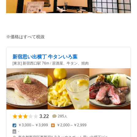
※価格はすべて税抜
新宿思い出横丁 牛タンいろ葉
[東京] 新宿西口駅 76m / 居酒屋、牛タン、焼肉
3.22
285
人
￥3,000～￥3,999
￥2,000～￥2,999
-
東京都新宿区西新宿1-2-3 ハウスポート思い出横丁ビル