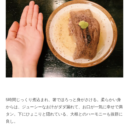
5時間じっくり煮込まれ、箸でほろっと身がさける。柔らかい身
からは、ジューシーなお汁がダダ漏れて、お口が一気に幸せで満
タン。下にひょこりと隠れている、大根とのハーモニーも抜群に
良し。