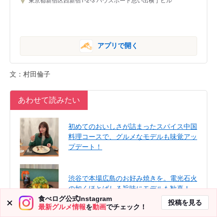
アプリで開く
文：村田倫子
あわせて読みたい
初めてのおいしさが詰まったスパイス中国
料理コースで、グルメなモデルも味覚アッ
プデート！
渋谷で本場広島のお好み焼きを。電光石火
の如くほとばしる旨味にモデルも歓喜！
食べログ公式Instagram
投稿を見る
最新グルメ情報
を
動画
でチェック！