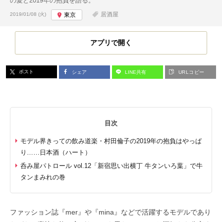
の愛と2019年の抱負を語る。
投稿日:
居酒屋
2019/01/08 (火)
東京
アプリで開く
ポスト
シェア
LINE共有
URLコピー
目次
モデル界きっての飲み道楽・村田倫子の2019年の抱負はやっぱ
り……日本酒（ハート）
呑み屋パトロール vol.12「新宿思い出横丁 牛タンいろ葉」で牛
タンまみれの巻
ファッション誌『mer』や『mina』などで活躍するモデルであり