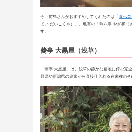
今回前島さんがおすすめしてくれたのは「
食べロ
てい だいこくや）」、亀有の「吟八亭 やざ和（
す。
蕎亭 大黒屋（浅草）
「蕎亭 大黒屋」は、浅草の静かな路地に佇む完
野県や新潟県の農家から直接仕入れる在来種のそ