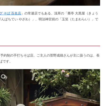
グ そば 百名店
」の常連店でもある、浅草の「蕎亭 大黒屋（きょう
ぎんぱちてい やざわ）」、明治神宮前の「玉笑（たまわらい）」で
全予約制の手打ちそば店。ご主人の菅野成雄さんが主に扱うのは、長
ばです。