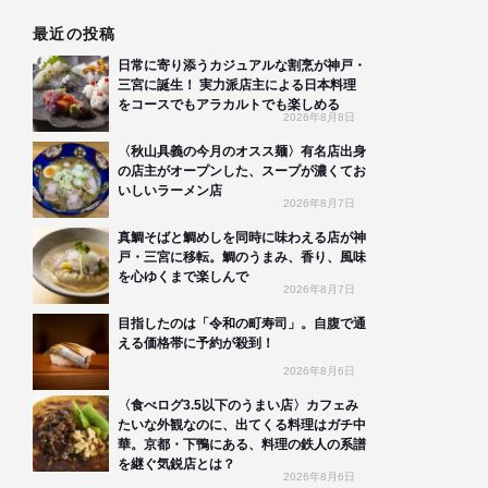
最近の投稿
日常に寄り添うカジュアルな割烹が神戸・
三宮に誕生！ 実力派店主による日本料理
をコースでもアラカルトでも楽しめる
2026年8月8日
〈秋山具義の今月のオスス麺〉有名店出身
の店主がオープンした、スープが濃くてお
いしいラーメン店
2026年8月7日
真鯛そばと鯛めしを同時に味わえる店が神
戸・三宮に移転。鯛のうまみ、香り、風味
を心ゆくまで楽しんで
2026年8月7日
目指したのは「令和の町寿司」。自腹で通
える価格帯に予約が殺到！
2026年8月6日
〈食べログ3.5以下のうまい店〉カフェみ
たいな外観なのに、出てくる料理はガチ中
華。京都・下鴨にある、料理の鉄人の系譜
を継ぐ気鋭店とは？
2026年8月6日