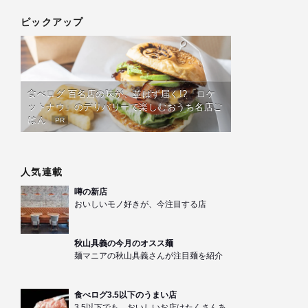
ピックアップ
食べログ 百名店の味が、並ばず届く!?「ロケ
ットナウ」のデリバリーで楽しむおうち名店ご
はん
PR
人気連載
噂の新店
おいしいモノ好きが、今注目する店
秋山具義の今月のオスス麺
麺マニアの秋山具義さんが注目麺を紹介
食べログ3.5以下のうまい店
3.5以下でも、おいしいお店はたくさんあ