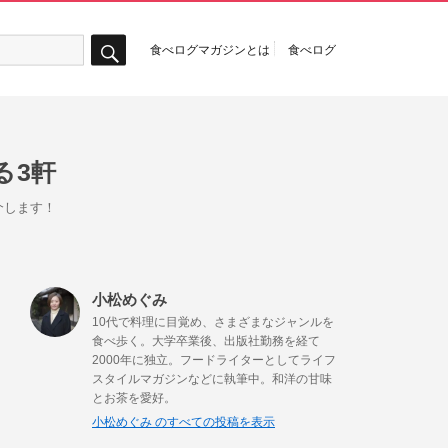
食べログマガジンとは
食べログ
検
索
る3軒
介します！
小松めぐみ
10代で料理に目覚め、さまざまなジャンルを
食べ歩く。大学卒業後、出版社勤務を経て
2000年に独立。フードライターとしてライフ
スタイルマガジンなどに執筆中。和洋の甘味
とお茶を愛好。
小松めぐみ のすべての投稿を表示