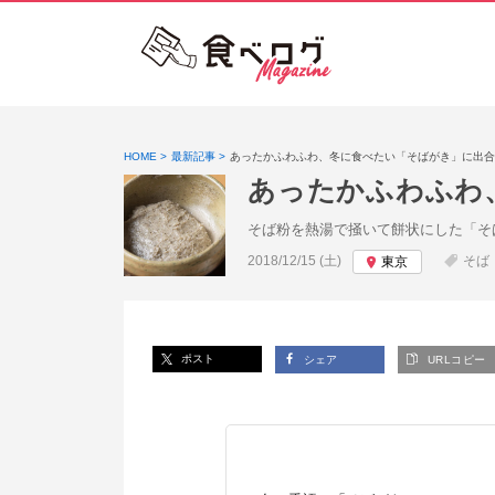
HOME
最新記事
あったかふわふわ、冬に食べたい「そばがき」に出合
あったかふわふわ
そば粉を熱湯で掻いて餅状にした「そ
投稿日:
2018/12/15 (土)
そば
東京
ポスト
シェア
URLコピー